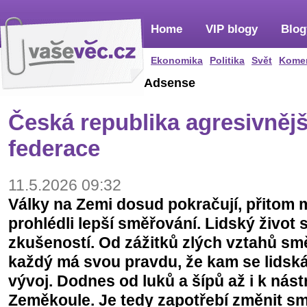
Home
VIP blogy
Blog
Ekonomika
Politika
Svět
Kome
Adsense
Česká republika agresivněj
federace
11.5.2026 09:32
Války na Zemi dosud pokračují, přitom
prohlédli lepší směřování. Lidský život 
zkušeností. Od zážitků zlých vztahů sm
každý má svou pravdu, že kam se lidská 
vývoj. Dodnes od luků a šípů až i k nást
Zeměkoule. Je tedy zapotřebí změnit sm