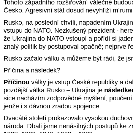
Tohoto západního rozšiřování válečné budoucn
Česko. Agresivní stát dosud nevyhlíží mírumil
Rusko, na poslední chvíli, napadením Ukrajin
vstupu do NATO. Nezkušený prezident - herec
že Ukrajina do NATO vstoupí a pořídí si jad
znalý politik by postupoval opačně; nejprve řeš
Rusko začalo válku a můžeme být rádi, že j
Příčina a následek?
Příčinou
války je vstup České republiky a d
pozdější válka Rusko – Ukrajina je
následk
sice nacházím zodpovědné myšlení, poučení z 
jenže i s dávnou zradou spojence.
Dvacáté století prokazovalo vysokou duchov
národa. Dbali jsme nenásilných postupů ke 