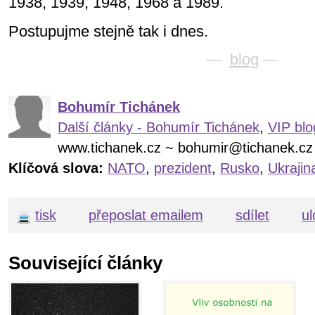
1938, 1939, 1948, 1968 a 1989.
Postupujme stejně tak i dnes.
—
blog
—
Bohumír Tichánek
Další články - Bohumír Tichánek
,
VIP blo
www.tichanek.cz ~ bohumir@tichanek.cz
Klíčová slova:
NATO
,
prezident
,
Rusko
,
Ukrajin
tisk
přeposlat emailem
sdílet
ul
Související články