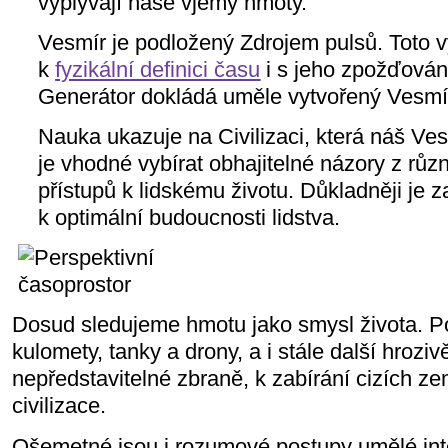
vyplývají naše vjemy hmoty.
Vesmír je podložený Zdrojem pulsů. Toto 
k
fyzikální definici času
i s jeho zpožďován
Generátor dokládá uměle vytvořený Vesmír 
Nauka ukazuje na Civilizaci, která náš Ve
je vhodné vybírat obhajitelné názory z různ
přístupů k lidskému životu. Důkladněji je z
k optimální budoucnosti lidstva.
Dosud sledujeme hmotu jako smysl života. Po
kulomety, tanky a drony, a i stále další hrozivěj
nepředstavitelné zbraně, k zabírání cizích ze
civilizace.
Ošemetné jsou i rozumové postupy umělé int