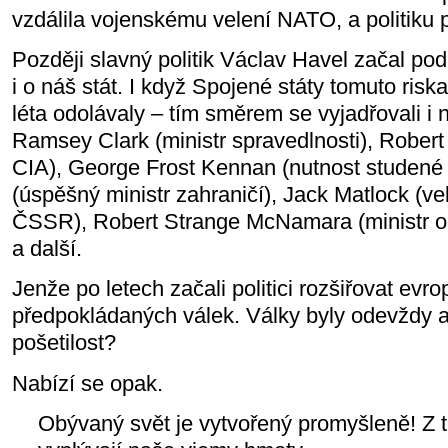
vzdálila vojenskému velení NATO, a politiku
Později slavný politik Václav Havel začal po
i o náš stát. I když Spojené státy tomuto ris
léta odolávaly – tím směrem se vyjadřovali i ně
Ramsey Clark (ministr spravedlnosti), Robert 
CIA), George Frost Kennan (nutnost studené 
(úspěšný ministr zahraničí), Jack Matlock (v
ČSSR), Robert Strange McNamara (ministr ob
a další.
Jenže po letech začali politici rozšiřovat evr
předpokládaných válek. Války byly odevždy a 
pošetilost?
Nabízí se opak.
Obývaný svět je vytvořený promyšleně! Z te