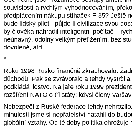
souvislostí a rychlým vyhodnocováním, překo
předplácením nákupu stíhaček F-35? Ještě něk
bude lidský pilot - půjde-li civilizace svou d
by člověka nahradil inteligentní počítač – rych
neúnavný, odolný velkým přetížením, bez stu
dovolené, atd.
*
Roku 1998 Rusko finančně zkrachovalo. Žádn
důchodů. Pak se zvrávoralo a tehdy vystrčila 
podkládá lidstvo. Na jaře roku 1999 prezident
rozšíření NATO o tři státy; kdysi členy Varša
Nebezpečí z Ruské federace tehdy nehrozilo
minulosti jsme si nepřátelství natáhli do budo
globální vztahy. Od té doby politika ohrožuje 