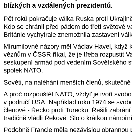
blízkých a vzdálených prezidentů.
Pět roků pokračuje válka Ruska proti Ukrajin
Kdo se chránil před pádem do třetí světové 
Británie vychytrale znemožnila zastavení válk
Mírumilovné názory měl Václav Havel, když 
vězňům v ČSSR říkal, že je třeba rozpustit 
seskupení armád pod vedením Sovětského sv
spolek NATO.
Sověti, na naléhání menších členů, skutečně s
A proč rozpouštět NATO, vždyť je tvoří svobo
v područí USA. Například roku 1974 se svobo
členové - Řecko proti Turecku. Řešili zabrán
tradičně vládli Řekové. Šlo o krátkou námořní
Podobně Francie měla nezávislou obrannou po