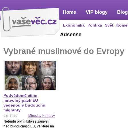
Home
VIP blogy
Blog
Ekonomika
Politika
Svět
Kome
Adsense
Vybrané muslimové do Evropy
Podvědomě cítím
mrtvolný pach EU
vedenou v budoucnu
migranty.
Miroslav Kulhavý
9.8. 17:19
Nebudu první, kdo se zamýšlí
nad budoucností EU, ve které na