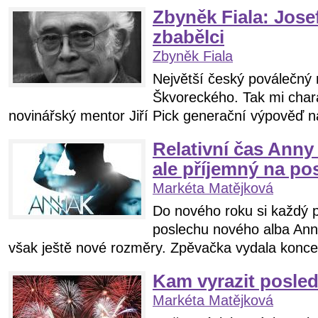
Zbyněk Fiala: Jose
zbabělci
Zbyněk Fiala
Největší český poválečný
Škvoreckého. Tak mi chara
novinářský mentor Jiří Pick generační výpověď nah
Relativní čas Anny
ale příjemný na po
Markéta Matějková
Do nového roku si každý př
poslechu nového alba Anny
však ještě nové rozměry. Zpěvačka vydala konce
Kam vyrazit posled
Markéta Matějková