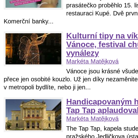
prasátečko proběhlo 15. l
restauraci Kupé. Dvě prvn
Komerční banky...
Kulturní tipy na ví
Vánoce, festival ch
vynálezy
Markéta Matějková
Vánoce jsou krásné všude
přece jen osobité kouzlo. Už jen díky nezaměnite
v metropoli bydlíte, nebo ji jen...
Handicapovaným h
Tap Tap aplaudoval
Markéta Matějková
The Tap Tap, kapela stude
pražského Jedličkova ústa