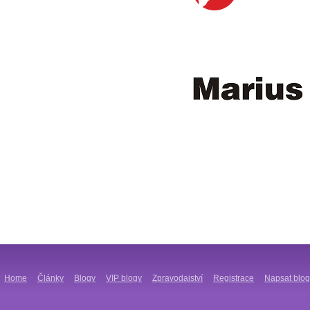
Home
Články
Blogy
VIP blogy
Zpravodajství
Registrace
Napsat blog