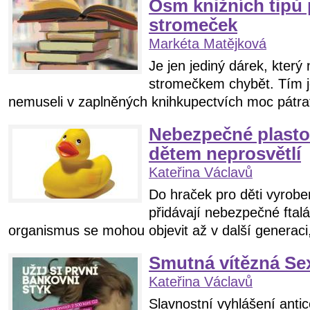
Osm knižních tipů
stromeček
Markéta Matějková
Je jen jediný dárek, kter
stromečkem chybět. Tím j
nemuseli v zaplněných knihkupectvích moc pátrat
Nebezpečné plasto
dětem neprosvětlí
Kateřina Václavů
Do hraček pro děti vyrob
přidávají nebezpečné ftalát
organismus se mohou objevit až v další generaci, 
Smutná vítězná Sex
Kateřina Václavů
Slavnostní vyhlášení antic