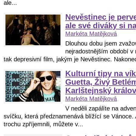
ale...
Nevěstinec je perve
ale své diváky si n
Markéta Matějková
Dlouhou dobu jsem zvažov
nejradostnějším období v 
tak depresivní film, jakým je Nevěstinec. Nakonec
Kulturní tipy na ví
Guetta, Živý Betlé
Karlštejnský králo
Markéta Matějková
V neděli zapálíte na adven
svíčku, která předznamenává blížící se Vánoce. 
trochu zpříjemnili, můžete v...