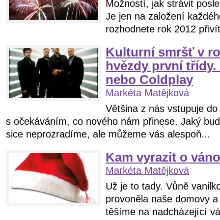
Možností, jak strávit posl
Je jen na založení každéh
rozhodnete rok 2012 přivít
Kulturní smršť v r
hvězdy první třídy.
nebo Coldplay
Markéta Matějková
Většina z nás vstupuje do
s očekáváním, co nového nám přinese. Jaký bud
sice neprozradíme, ale můžeme vás alespoň...
Kam vyrazit o váno
Markéta Matějková
Už je to tady. Vůně vanilko
provoněla naše domovy a 
těšíme na nadcházející vá