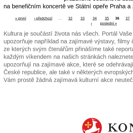
na benefičním koncertě ve Státní opeře Praha a 
« první
‹ předchozí
…
32
33
34
35
36
37
›
poslední »
Kultura je součástí života nás všech. Portál Vaš
upozorňuje například na zajímavé výstavy, filmy č
ze kterých svým čtenářům přinášíme také report
každým víkendem na našich stránkách naleznete t
upozorňují na zajímavé akce, které se odehrávaj
České republice, ale také v některých evropskýc
Vám prostě žádná zajímavá kulturní akce neuteč