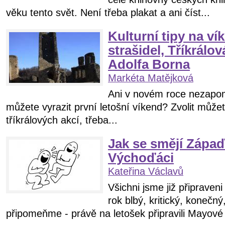
věku tento svět. Není třeba plakat a ani číst...
Kulturní tipy na v
strašidel, Tříkrálo
Adolfa Borna
Markéta Matějková
Ani v novém roce nezapo
můžete vyrazit první letošní víkend? Zvolit může
tříkrálových akcí, třeba...
Jak se smějí Zápaď
Výchoďáci
Kateřina Václavů
Všichni jsme již připraveni
rok blbý, kritický, konečný
připomeňme - právě na letošek připravili Mayové 