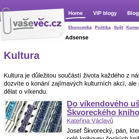
Home
VIP blogy
Blog
Ekonomika
Politika
Svět
Kome
Adsense
Kultura
Kultura je důležitou součástí života každého z n
dozvíte o konání zajímavých kulturních akcí, al
dělat o víkendu.
Do víkendového uš
Škvoreckého knih
Kateřina Václavů
Josef Škvorecký, pán, kte
celé knihovny českých kni