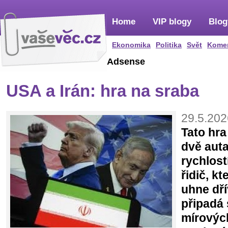
Home
VIP blogy
Blog
Ekonomika
Politika
Svět
Kome
Adsense
USA a Irán: hra na sraba
29.5.202
Tato hra
dvě auta
rychlost
řidič, k
uhne dří
připadá
mírovýc