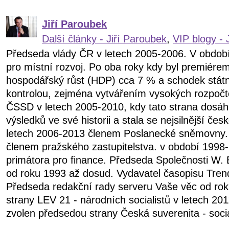
Jiří Paroubek
Další články - Jiří Paroubek
,
VIP blogy - 
Předseda vlády ČR v letech 2005-2006. V obdob
pro místní rozvoj. Po oba roky kdy byl premiére
hospodářský růst (HDP) cca 7 % a schodek státn
kontrolou, zejména vytvářením vysokých rozpočt
ČSSD v letech 2005-2010, kdy tato strana dosáhl
výsledků ve své historii a stala se nejsilnější čes
letech 2006-2013 členem Poslanecké sněmovny.
členem pražského zastupitelstva. v období 199
primátora pro finance. Předseda Společnosti W. 
od roku 1993 až dosud. Vydavatel časopisu Tren
Předseda redakční rady serveru Vaše věc od ro
strany LEV 21 - národních socialistů v letech 20
zvolen předsedou strany Česká suverenita - soci