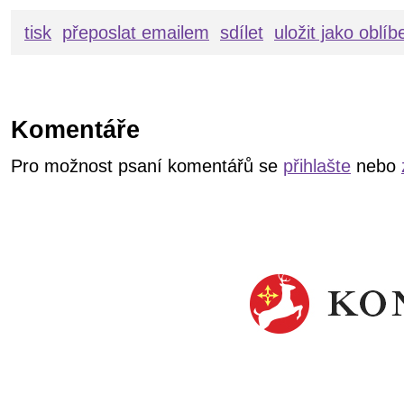
tisk
přeposlat emailem
sdílet
uložit jako oblí
Komentáře
Pro možnost psaní komentářů se
přihlašte
nebo