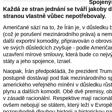
Spojeným
Každá ze stran jednání se tváří jakoby
stranou vlastně vůbec nepotřebovaly.
Američané sází na to, že Írán je, v důsledku 
(což je porušení mezinárodního práva) a nem
další exportní komodity, připravován o obrovs
ve svých důsledcích zvyšuje - podle Američa
uzavření mírové smlouvy, která bude co nejv
státy a jeho spojence, Izrael.
Naopak, Írán předpokládá, že prezident Trum
postupně dostávají pod tlak mezinárodního sp
amerického veřejného mínění v důsledku růs
plynu a dalších komodit. Obě dvě premisy, o
v zásadě racionální. Respektive mají racionál
ovšem nebojují se státem, který leží v Evropě.
pozoruhodně dlouhou historii a historickou p