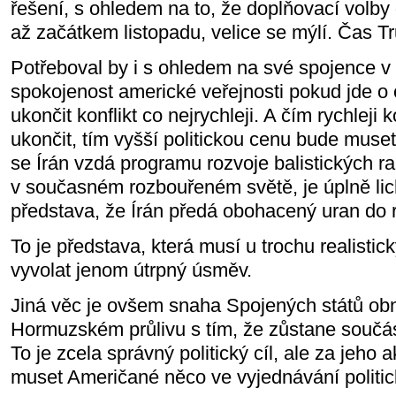
řešení, s ohledem na to, že doplňovací volb
až začátkem listopadu, velice se mýlí. Čas 
Potřeboval by i s ohledem na své spojence v
spokojenost americké veřejnosti pokud jde 
ukončit konflikt co nejrychleji. A čím rychleji k
ukončit, tím vyšší politickou cenu bude muset
se Írán vzdá programu rozvoje balistických r
v současném rozbouřeném světě, je úplně lich
představa, že Írán předá obohacený uran do 
To je představa, která musí u trochu realistic
vyvolat jenom útrpný úsměv.
Jiná věc je ovšem snaha Spojených států obn
Hormuzském průlivu s tím, že zůstane součá
To je zcela správný politický cíl, ale za jeho
muset Američané něco ve vyjednávání politick