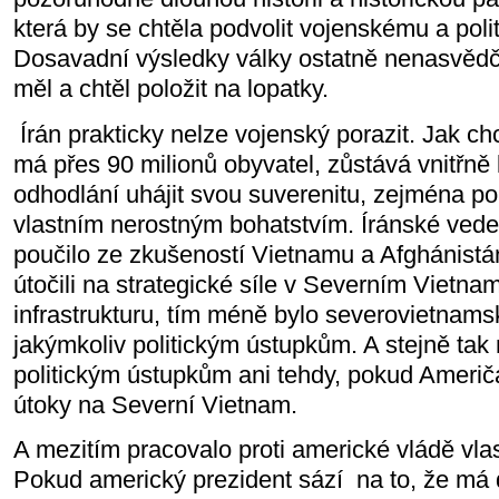
která by se chtěla podvolit vojenskému a poli
Dosavadní výsledky války ostatně nenasvědču
měl a chtěl položit na lopatky.
Írán prakticky nelze vojenský porazit. Jak ch
má přes 90 milionů obyvatel, zůstává vnitřně
odhodlání uhájit svou suverenitu, zejména po
vlastním nerostným bohatstvím. Íránské ved
poučilo ze zkušeností Vietnamu a Afghánistá
útočili na strategické síle v Severním Vietnamu
infrastrukturu, tím méně bylo severovietnam
jakýmkoliv politickým ústupkům. A stejně tak
politickým ústupkům ani tehdy, pokud Američa
útoky na Severní Vietnam.
A mezitím pracovalo proti americké vládě vlas
Pokud americký prezident sází
na to, že má