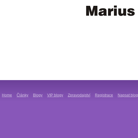
Home
Články
Blogy
VIP blogy
Zpravodajství
Registrace
Napsat blog