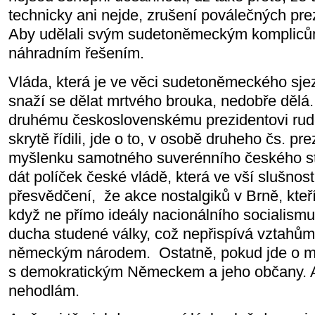
technicky ani nejde, zrušení poválečných pre
Aby udělali svým sudetoněmeckým komplicům 
náhradním řešením.
Vláda, která je ve věci sudetoněmeckého sje
snaží se dělat mrtvého brouka, nedobře dělá.
druhému československému prezidentovi rudo
skrytě řídili, jde o to, v osobě druheho čs. pr
myšlenku samotného suverénního českého stát
dát políček české vládě, která ve vší slušnosti
přesvědčení,
že akce nostalgiků v Brně, kteř
když ne přímo ideály nacionálního socialismu
ducha studené války, což nepřispívá vztahů
německým národem.
Ostatně, pokud jde o 
s demokratickým Německem a jeho občany. A 
nehodlám.