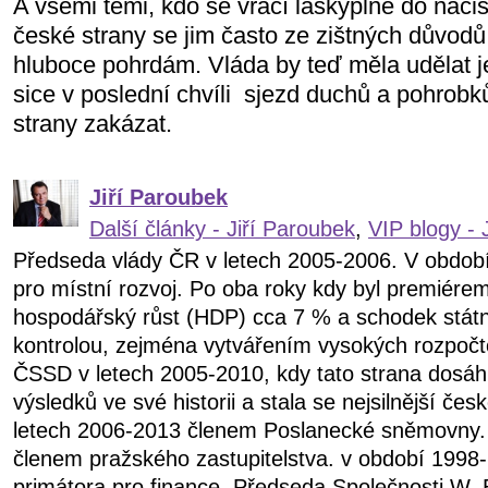
A všemi těmi, kdo se vrací láskyplně do nacis
české strany se jim často ze zištných důvodů
hluboce pohrdám. Vláda by teď měla udělat 
sice v poslední chvíli
sjezd duchů a pohrobk
strany zakázat.
Jiří Paroubek
Další články - Jiří Paroubek
,
VIP blogy - 
Předseda vlády ČR v letech 2005-2006. V obdob
pro místní rozvoj. Po oba roky kdy byl premiére
hospodářský růst (HDP) cca 7 % a schodek státn
kontrolou, zejména vytvářením vysokých rozpočt
ČSSD v letech 2005-2010, kdy tato strana dosáhl
výsledků ve své historii a stala se nejsilnější čes
letech 2006-2013 členem Poslanecké sněmovny.
členem pražského zastupitelstva. v období 199
primátora pro finance. Předseda Společnosti W. 