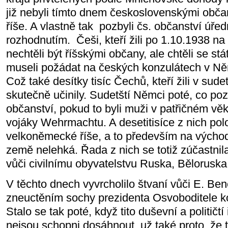
již nebyli tímto dnem československými občan
říše. A vlastně tak pozbyli čs. občanství úře
rozhodnutím. Češi, kteří žili po 1.10.1938 n
nechtěli být říšskými občany, ale chtěli se st
museli požádat na českých konzulátech v Ně
Což také desítky tisíc Čechů, kteří žili v sud
skutečně učinily. Sudetští Němci poté, co po
občanství, pokud to byli muži v patřičném vě
vojáky Wehrmachtu. A desetitisíce z nich pol
velkoněmecké říše, a to především na východn
země nelehká. Řada z nich se totiž zúčastnila
vůči civilnímu obyvatelstvu Ruska, Běloruska 
V těchto dnech vyvrcholilo štvaní vůči E. Be
zneuctěním sochy prezidenta Osvoboditele k
Stalo se tak poté, když tito duševní a političtí
nejsou schopni dosáhnout, už také proto, že 