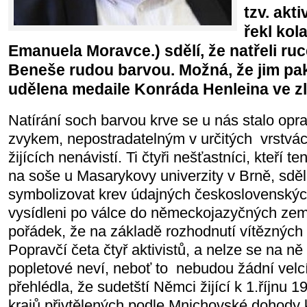
tzv. akt
řekl kol
Emanuela Moravce.) sdělí, že natřeli ru
Beneše rudou barvou. Možná, že jim pa
udělena medaile Konráda Henleina ve zla
Natírání soch barvou krve se u nás stalo opr
zvykem, nepostradatelným v určitých vrstvác
žijících nenávistí. Ti čtyři nešťastníci, kteří t
na soše u Masarykovy univerzity v Brně, sděl
symbolizovat krev údajných československých
vysídleni po válce do německojazyčných ze
pořádek, že na základě rozhodnutí vítězných
Popravčí četa čtyř aktivistů, a nelze se na ně z
popletové neví, neboť to nebudou žádní velcí 
přehlédla, že sudetští Němci žijící k 1.říjnu
krajů přivtělených podle Mnichovské dohody k h