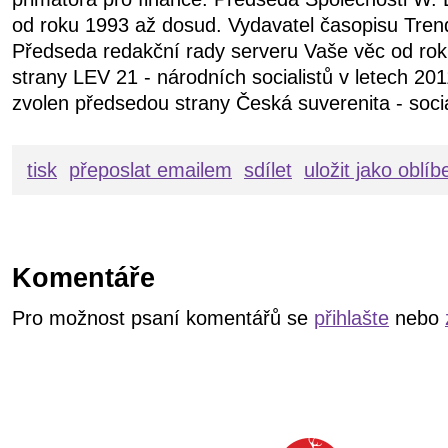
od roku 1993 až dosud. Vydavatel časopisu Tren
Předseda redakční rady serveru Vaše věc od ro
strany LEV 21 - národních socialistů v letech 20
zvolen předsedou strany Česká suverenita - soci
tisk
přeposlat emailem
sdílet
uložit jako oblí
Komentáře
Pro možnost psaní komentářů se
přihlašte
nebo