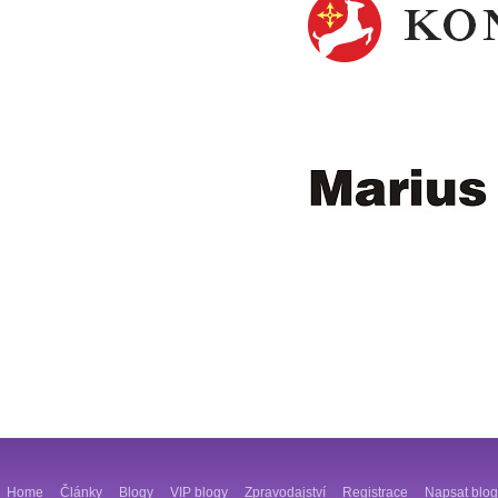
Home
Články
Blogy
VIP blogy
Zpravodajství
Registrace
Napsat blog