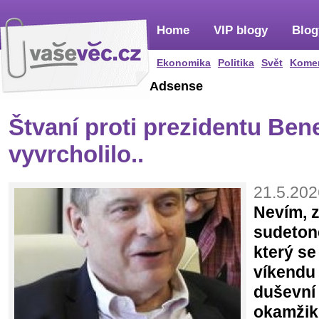
Home
VIP blogy
Blog
Ekonomika
Politika
Svět
Kome
Adsense
Štvaní proti prezidentu Ben
vyvrcholilo..
21.5.202
Nevím, z
sudeton
který se
víkendu
duševní 
okamžiku