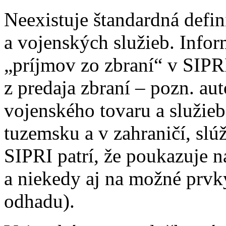
Neexistuje štandardná defin
a vojenských služieb. Infor
„príjmov zo zbraní“ v SIPRI
z predaja zbraní – pozn. au
vojenského tovaru a služi
tuzemsku a v zahraničí, slú
SIPRI patrí, že poukazuje n
a niekedy aj na možné prvky
odhadu).