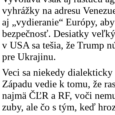
vyhrážky na adresu Venezuel
aj „vydieranie“ Európy, aby 
bezpečnosť. Desiatky veľký
v USA sa tešia, že Trump n
pre Ukrajinu.
Veci sa niekedy dialekticky
Západu vedie k tomu, že rast
najmä ČĽR a RF, voči nemu
zuby, ale čo s tým, keď hroz