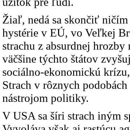
úžitok pre ľudí.
Žiaľ, nedá sa skončiť ničím
hystérie v EÚ, vo Veľkej Br
strachu z absurdnej hrozby
väčšine týchto štátov zvyšu
sociálno-ekonomickú krízu, 
Strach v rôznych podobách 
nástrojom politiky.
V USA sa šíri strach iným
Vyvoláva však aj rastúcu ag