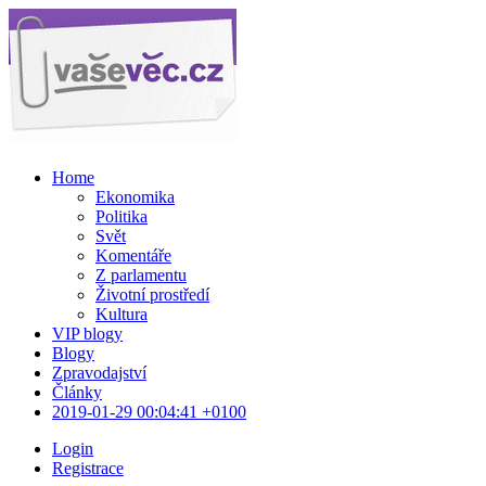
Home
Ekonomika
Politika
Svět
Komentáře
Z parlamentu
Životní prostředí
Kultura
VIP blogy
Blogy
Zpravodajství
Články
2019-01-29 00:04:41 +0100
Login
Registrace