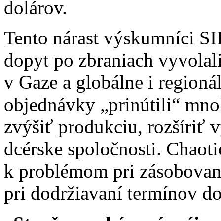
dolárov.
Tento nárast výskumníci SI
dopyt po zbraniach vyvolal
v Gaze a globálne i regioná
objednávky „prinútili“ mno
zvýšiť produkciu, rozšíriť 
dcérske spoločnosti. Chaoti
k problémom pri zásobovaní
pri dodržiavaní termínov d