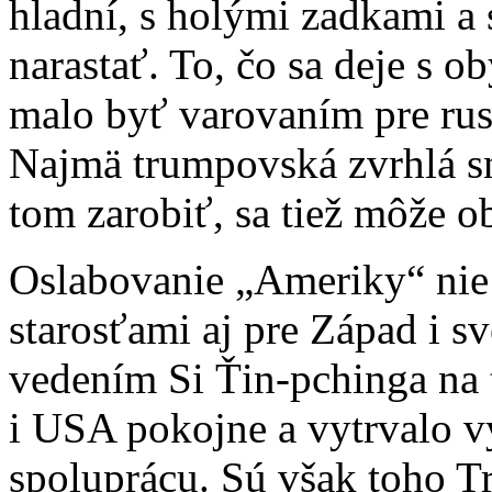
hladní, s holými zadkami a
narastať. To, čo sa deje s 
malo byť varovaním pre rus
Najmä trumpovská zvrhlá sn
tom zarobiť, sa tiež môže o
Oslabovanie „Ameriky“ nie 
starosťami aj pre Západ i sv
vedením Si Ťin-pchinga na 
i USA pokojne a vytrvalo 
spoluprácu. Sú však toho T