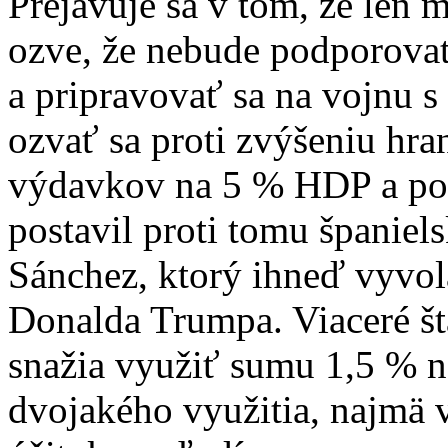
Prejavuje sa v tom, že len 
ozve, že nebude podporovať
a pripravovať sa na vojnu 
ozvať sa proti zvýšeniu hr
výdavkov na 5 % HDP a pok
postavil proti tomu španiel
Sánchez, ktorý ihneď vyvol
Donalda Trumpa. Viaceré štá
snažia využiť sumu 1,5 % na
dvojakého využitia, najmä v 