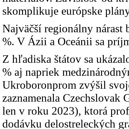
skomplikuje európske plány
Najväčší regionálny nárast
%. V Ázii a Oceánii sa príjm
Z hľadiska štátov sa ukázal
% aj napriek medzinárodný
Ukroboronprom zvýšil svoj
zaznamenala Czechslovak Gr
len v roku 2023), ktorá pro
dodávku delostreleckých gra