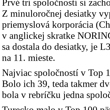
Prvé tri spoločnosti si zach
Z minuloročnej desiatky vy
priemyslová korporácia (Ch
v anglickej skratke NORIN
sa dostala do desiatky, je L
na 11. mieste.
Najviac spoločností v Top
Bolo ich 39, teda takmer d
bola v rebríčku jedna spolo
Turecko malo v Top 100 päť 