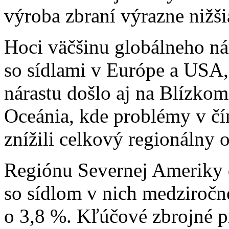
výroba zbraní výrazne nižši
Hoci väčšinu globálneho ná
so sídlami v Európe a USA
nárastu došlo aj na Blízko
Oceánia, kde problémy v č
znížili celkový regionálny o
Regiónu Severnej Ameriky 
so sídlom v nich medziročne
o 3,8 %. Kľúčové zbrojné 