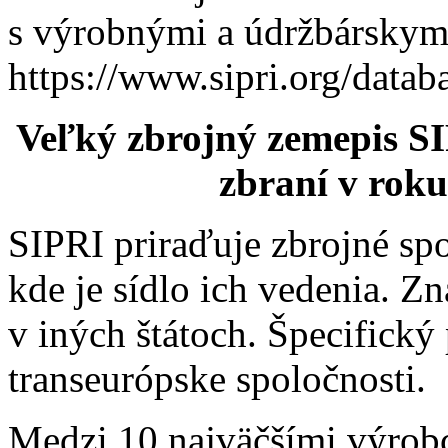
s výrobnými a údržbárskymi
https://www.sipri.org/datab
Veľký zbrojný zemepis SI
zbraní
v roku
SIPRI priraďuje zbrojné spo
kde je sídlo ich vedenia. Z
v iných štátoch. Špecifický 
transeurópske spoločnosti.
Medzi 10 najväčšími výrob