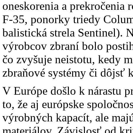
oneskorenia a prekročenia r
F-35, ponorky triedy Colum
balistická strela Sentinel)
výrobcov zbraní bolo posti
čo zvyšuje neistotu, kedy 
zbraňové systémy či dôjsť k
V Európe došlo k nárastu p
to, že aj európske spoločno
výrobných kapacít, ale maj
materiálov. Závislosť od k