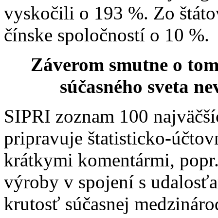
vyskočili o 193 %. Zo štáto
čínske spoločností o 10 %.
Záverom smutne o tom,
súčasného sveta nev
SIPRI zoznam 100 najväčší
pripravuje štatisticko-účt
krátkymi komentármi, popr.
výroby v spojení s udalosť
krutosť súčasnej medzinárod