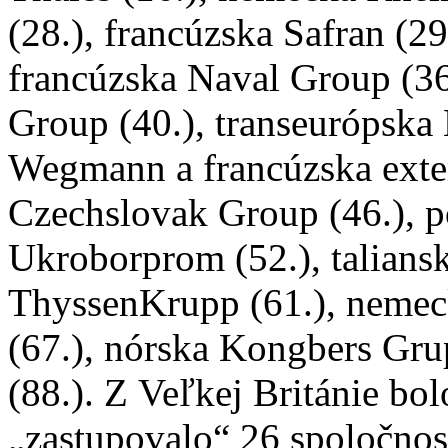
(28.), francúzska Safran (2
francúzska Naval Group (36.
Group (40.), transeurópsk
Wegmann a francúzska exter
Czechslovak Group (46.), p
Ukroborprom (52.), taliansk
ThyssenKrupp (61.), nemec
(67.), nórska Kongbers Gru
(88.). Z Veľkej Británie bo
„zastupovalo“ 26 spoločnost