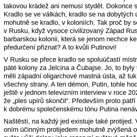
takovou krádež ani nemusí stydět. Dokonce se
Kradlo se ve válkách, kradlo se na dobytých 
mohutně se kradlo, v koloniích. Tak proč by 
v Rusku, když vysoce civilizovaný Západ Ru
barbarskou kolonii, která se jenom nechce k
předurčení přiznat? A to kvůli Putinovi!
V Rusku se přece kradlo se spoluúčastí místn
páté kolony za Jelcina a Čubajse. Jo, to byly
měli západní oligarchové mastná ústa, až tuk 
všechny strany. A ten démon, Putin, tohle hod
ještě v jednom televizním interview v roce 2
že „ples upírů skončil“. Především proto pa
k dobrému společenskému tónu Putina nenáv
Naštěstí, na každý jed existuje také protijed
oním účinným protijedem mohutně zvýšená os