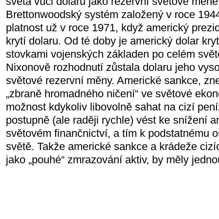
světa vůči dolaru jako rezervní světové měn
Brettonwoodský systém založený v roce 1944 
platnost už v roce 1971, když americký prezid
krytí dolaru. Od té doby je americký dolar kry
stovkami vojenských základen po celém svět
Nixonově rozhodnutí zůstala dolaru jeho vyso
světové rezervní měny. Americké sankce, zne
„zbraně hromadného ničení“ ve světové ekono
možnost kdykoliv libovolně sahat na cizí pení
postupně (ale raději rychle) vést ke snížení 
světovém finančnictví, a tím k podstatnému 
světě. Takže americké sankce a krádeže ciz
jako „pouhé“ zmrazování aktiv, by měly jednou