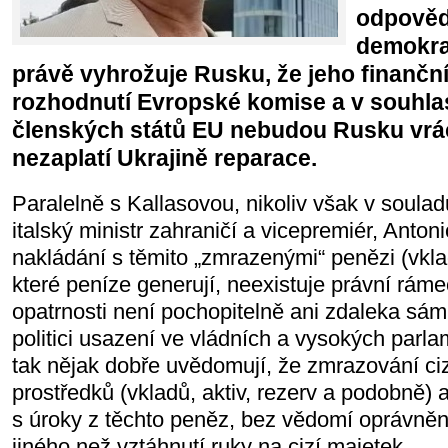
odpovědn
demokra
právě vyhrožuje Rusku, že jeho finančn
rozhodnutí Evropské komise a v souhla
členských států EU nebudou Rusku vr
nezaplatí Ukrajině reparace.
Paralelně s Kallasovou, nikoliv však v soulad
italský ministr zahraničí a vicepremiér, Antoni
nakládání s těmito „zmrazenými“ penězi (vklad
které peníze generují, neexistuje právní rámec
opatrnosti není pochopitelně ani zdaleka sá
politici usazení ve vládních a vysokých parl
tak nějak dobře uvědomují, že zmrazování ciz
prostředků (vkladů, aktiv, rezerv a podobně)
s úroky z těchto peněz, bez vědomí oprávněný
jiného než vztáhnutí ruky na cizí majetek.