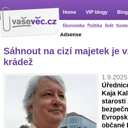
Home
VIP blogy
Blog
Ekonomika
Politika
Svět
Kome
Adsense
Sáhnout na cizí majetek je 
krádež
1.9.2025
Úřednic
Kaja Kal
starosti
bezpečno
Evropské
občané 