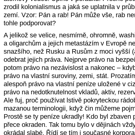
zrodil kolonialismus a jaká se uplatnila v pr
zemí. Vzor: Pán a rab! Pán může vše, rab n
tohle podporovat?
A jelikož se velice, nesmírně, ohromně, was
a oligarchům a jejich metastázím v Evropě ne
snazšího, než Rusku a Rusům z moci vyšší (a
odebrat jejich práva. Nejprve právo na bezpe
potom právo na nezávislost a nakonec – kdyby
právo na vlastní suroviny, zemi, stát. Prozatí
alespoň právo na vlastní peníze uložené v ci
právo na nedotknutelnost vkladů, aktiv, rezerv.
Ale fuj, proč používat lstivě pokryteckou rád
mazanou terminologii, když čin můžeme poj
Prostě se ty peníze ukradly! Kdo byl zbaven 
přece okraden. Tak tomu bylo v dějinách vždy
okrádal slabé. Řídí se tím i současné korpora