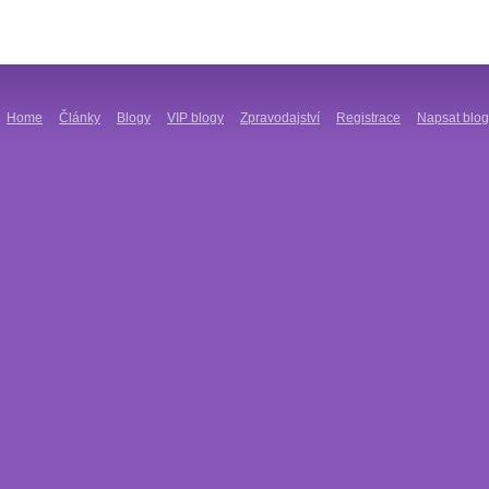
Home
Články
Blogy
VIP blogy
Zpravodajství
Registrace
Napsat blog