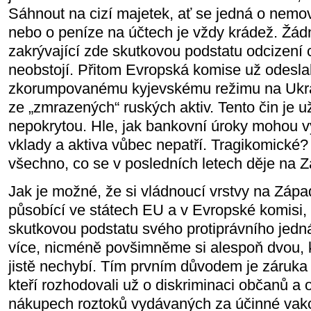
Sáhnout na cizí majetek, ať se jedná o nemov
nebo o peníze na účtech je vždy krádež. Žádn
zakrývající zde skutkovou podstatu odcizení 
neobstojí. Přitom Evropská komise už odesla
zkorumpovanému kyjevskému režimu na Ukraj
ze „zmrazených“ ruských aktiv. Tento čin je u
nepokrytou. Hle, jak bankovní úroky mohou v
vklady a aktiva vůbec nepatří. Tragikomické? 
všechno, co se v posledních letech děje na 
Jak je možné, že si vládnoucí vrstvy na Zápa
působící ve státech EU a v Evropské komisi, 
skutkovou podstatu svého protiprávního jed
více, nicméně povšimněme si alespoň dvou, k
jistě nechybí. Tím prvním důvodem je záruka b
kteří rozhodovali už o diskriminaci občanů a
nákupech roztoků vydávaných za účinné vakc