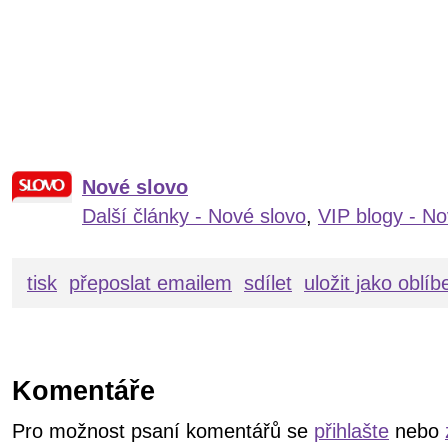
Nové slovo
Další články - Nové slovo
,
VIP blogy - No
tisk
přeposlat emailem
sdílet
uložit jako oblí
Komentáře
Pro možnost psaní komentářů se
přihlašte
nebo