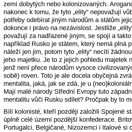
zemí dobytých nebo kolonizovaných. Arogan
nakonec k tomu, že tyto „elity“ nepovažují v
potřeby odebírat jiným národům a státům jejic
dokonce i právo na nezávislost. Jestliže „elity
považují za nadřazené jiným, se spojí a takt
například Rusko je státem, který nemá plná po
náleží jen jim, potom tyto „elity“ necítí žádn
jeho majetku. Je to z jejich pohledu majetek
jenž není přece národům vysoce civilizovaný
sobě) roven. Toto je ale docela obyčejná zvrá
mentalita, jaká, jak se zdá, je u (neo)koloniáln
Mají malé národy Střední Evropy tuto západní
mentalitu vůči Rusku sdílet? Pročpak by to m
Bílí kolonisté, kteří později založili Spojené stá
úplně celé území pozdější konfederace. Brito
Portugalci, Belgičané, Nizozemci i Italové si ce