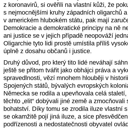
z koronavirů, si ověřili na vlastní kůži, že po
s nejmocnějšími kruhy západních oligarchů a 
v americkém hlubokém státu, pak mají zaruče
Demokracie a demokratické principy na ně 
ani justice se v jejich případě neopováží jedn
Oligarchie tyto lidi prostě umístila příliš vys
úplně z dosahu občanů i justice.
Druhý důvod, pro který tito lidé neváhají sáhn
ještě se přitom tvářit jako obhájci práva a vy
spravedlnosti, vězí mnohem hlouběji v historii
Spojených států, bývalých evropských koloni
Německa se rodila a upevňovala celá staletí,
těchto „elit“ dobývali jiné země a zmocňovali s
bohatství. Díky tomu se zrodila iluze vlastní s
se okamžitě pojí jiná iluze, a sice přesvědčení
podřízenosti a nedostatečnosti obyvatel ovlá