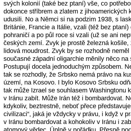
svých kolonií (také bez ptaní) vše, co potřeb
dokonce stříbrem a zlatem z jihoamerických k
udusili. No a Němci si na podzim 1938, s l
Británie, Francie a Itálie, vzali (též bez ptan
pohraničí a po půl roce si vzali (už se ani nept
českých zemí. Zvyk je prostě železná košile, 
lidová moudrost. Zvyk by se rozhodně neměl
současné západní oligarchie měnily něco na 
Postupují docela jednoduchým způsobem. Nel
tak se rozhodly, že Srbsko nemá právo na ku
území, na Kosovo. I bylo Kosovo Srbsku odňat
tak může Izrael se souhlasem Washingtonu k
v Iránu zabít. Může Irán též i bombardovat.
kdykoliv, beztrestně, neboť přece představuje
civilizaci“, jaká je vždycky v právu, i když v p
v Iránu bombardovat a kohokoliv v Iránu i za
atomový vědec. Úplně v pořádku. Přesně podl