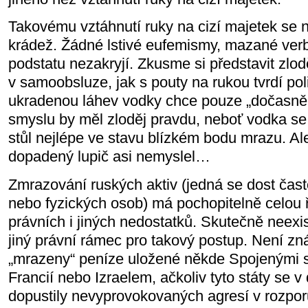
Takovému vztáhnutí ruky na cizí majetek se n
krádež. Žádné lstivé eufemismy, mazané verbá
podstatu nezakryjí. Zkusme si představit zl
v samoobsluze, jak s pouty na rukou tvrdí pol
ukradenou láhev vodky chce pouze „dočasně z
smyslu by měl zloděj pravdu, neboť vodka s
stůl nejlépe ve stavu blízkém bodu mrazu. Ale
dopadený lupič asi nemyslel…
Zmrazování ruských aktiv (jedná se dost čas
nebo fyzických osob) má pochopitelně celou
právních i jiných nedostatků. Skutečně neexi
jiný právní rámec pro takový postup. Není zn
„mrazeny“ peníze uložené někde Spojenými stá
Francií nebo Izraelem, ačkoliv tyto státy se 
dopustily nevyprovokovaných agresí v rozpo