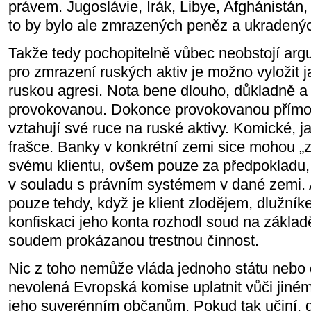
právem. Jugoslávie, Irák, Libye, Afghánistán, I
to by bylo ale zmrazených peněz a ukradený
Takže tedy pochopitelně vůbec neobstojí arg
pro zmrazení ruských aktiv je možno vyložit j
ruskou agresi. Nota bene dlouho, důkladně a
provokovanou. Dokonce provokovanou přímo t
vztahují své ruce na ruské aktivy. Komické, j
frašce. Banky v konkrétní zemi sice mohou „
svému klientu, ovšem pouze za předpokladu, 
v souladu s právním systémem v dané zemi. A
pouze tehdy, když je klient zlodějem, dlužní
konfiskaci jeho konta rozhodl soud na zákla
soudem prokázanou trestnou činnost.
Nic z toho nemůže vláda jednoho státu nebo
nevolená Evropská komise uplatnit vůči jiné
jeho suverénním občanům. Pokud tak učiní, 