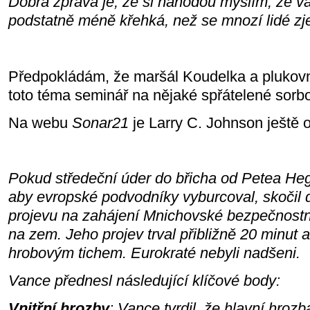
Dobrá zpráva je, že si náhodou myslím, že v
podstatně méně křehká, než se mnozí lidé zj
Předpokládám, že maršál Koudelka a plukovn
toto téma seminář na nějaké spřátelené sorb
Na webu
Sonar21
je Larry C. Johnson ještě o
Pokud středeční úder do břicha od Petea Heg
aby evropské podvodníky vyburcoval, skočil 
projevu na zahájení Mnichovské bezpečnostní
na zem. Jeho projev trval přibližně 20 minut a
hrobovým tichem. Eurokraté nebyli nadšeni.
Vance přednesl následující klíčové body:
Vnitřní hrozby
: Vance tvrdil, že hlavní hroz