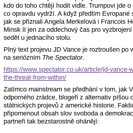
kdo do toho chtějí hodit vidle. Trumpovi jde o
co opravdu vydrží. A když předtím Evropané 
jak se přiznali Angela Merkelová i Francois H
Minsk II jen za oddechový čas pro vyzbrojen
sedět u jednacího stolu.
Plný text projevu JD Vance je roztroušen po w
na seriózním
The Spectator
.
https://www.spectator.co.uk/article/jd-vance-w
the-threat-from-within/
Zatímco mainstream se předhání v tom, jak Va
odporného zrádce, blogeři z alternativ píšou 
státnických projevů z americké historie. Fakt
připomenout obsah slov svoboda a demokracie
partneři tak bezstarostně ohánějí: