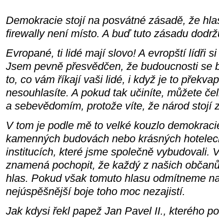
Demokracie stojí na posvátné zásadě, že hlas 
firewally není místo. A buď tuto zásadu dodrž
Evropané, ti lidé mají slovo! A evropští lídři 
Jsem pevně přesvědčen, že budoucnosti se 
to, co vám říkají vaši lidé, i když je to překvap
nesouhlasíte. A pokud tak učiníte, můžete čeli
a sebevědomím, protože víte, že národ stojí 
V tom je podle mě to velké kouzlo demokraci
kamenných budovách nebo krásných hotelech
institucích, které jsme společně vybudovali. V
znamená pochopit, že každý z našich občan
hlas. Pokud však tomuto hlasu odmítneme nas
nejúspěšnější boje toho moc nezajistí.
Jak kdysi řekl papež Jan Pavel II., kterého p