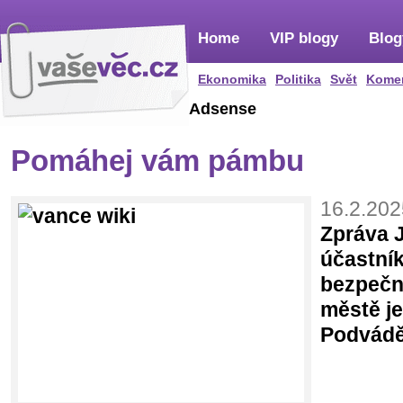
Home
VIP blogy
Blog
Ekonomika
Politika
Svět
Kome
Adsense
Pomáhej vám pámbu
16.2.202
Zpráva 
účastní
bezpečn
městě je
Podváděl