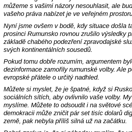
můžeme s vašimi názory nesouhlasit, ale bu
vašeho práva nabízet je ve veřejném prostoru
Nyní jsme ovšem v bodě, kdy situace došla ta
prosinci Rumunsko rovnou zrušilo výsledky p
základě chabého podezření zpravodajské slu
svých kontinentálních sousedů.
Pokud tomu dobře rozumím, argumentem bylo
dezinformace zamořily rumunské volby. Ale p
evropské přátele o určitý nadhled.
Můžete si myslet, že je špatné, když si Rusk
sociálních sítích, aby ovlivnilo vaše volby. M
myslíme. Můžete to odsoudit i na světové sc
demokracii může zničit pár set tisíc dolarů dig
země, pak nebyla příliš silná už na začátku.