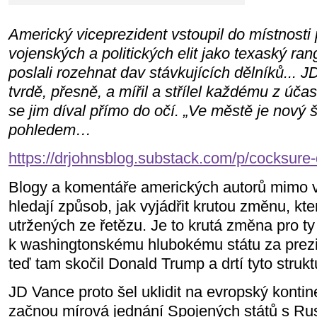
Americký viceprezident vstoupil do místnosti
vojenských a politických elit jako texaský ra
poslali rozehnat dav stávkujících dělníků... 
tvrdě, přesně, a mířil a střílel každému z úča
se jim díval přímo do očí. „Ve městě je nový š
pohledem…
https://drjohnsblog.substack.com/p/cocksure-
Blogy a komentáře amerických autorů mimo v
hledají způsob, jak vyjádřit krutou změnu, kt
utržených ze řetězu. Je to krutá změna pro ty 
k washingtonskému hlubokému státu za prezi
teď tam skočil Donald Trump a drtí tyto strukt
JD Vance proto šel uklidit na evropský kontin
začnou mírová jednání Spojených států s Rusk