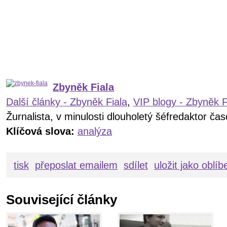
Zbyněk Fiala
Další články - Zbyněk Fiala
,
VIP blogy - Zbyněk F
Žurnalista, v minulosti dlouholetý šéfredaktor č
Klíčová slova:
analýza
tisk
přeposlat emailem
sdílet
uložit jako oblí
Související články