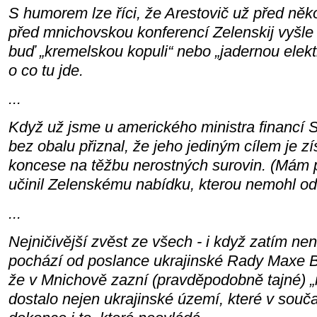
S humorem lze říci, že Arestovič už před něko
před mnichovskou konferencí Zelenskij vyšle
buď „kremelskou kopuli“ nebo „jadernou elektr
o co tu jde.
...
Když už jsme u amerického ministra financí 
bez obalu přiznal, že jeho jediným cílem je zí
koncese na těžbu nerostných surovin. (Mám 
učinil Zelenskému nabídku, kterou nemohl od
...
Nejničivější zvěst ze všech - i když zatím nen
pochází od poslance ukrajinské Rady Maxe Bu
že v Mnichově zazní (pravděpodobně tajné) 
dostalo nejen ukrajinské území, které v souča