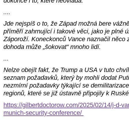
dokonce i to, které neovládá.
....
Jde nejspíš o to, že Západ možná bere vážn
příměří zahrnující i takové věci, jako je pln
Záporoží. Koneckonců Vance naznačil něco zv
dohoda může „šokovat“ mnoho lidí.
...
Nelze obejít fakt, že Trump a USA v tuto chví
seznam požadavků, který by mohli dodat Putin
nezmírní požadavky týkající se demilitarizace
regionů, které se již ústavně připojily k Ruské
https://gilbertdoctorow.com/2025/02/14/j-d-v
munich-security-conference/