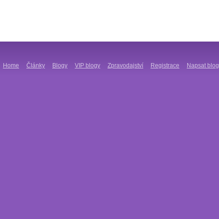
Home
Články
Blogy
VIP blogy
Zpravodajství
Registrace
Napsat blog