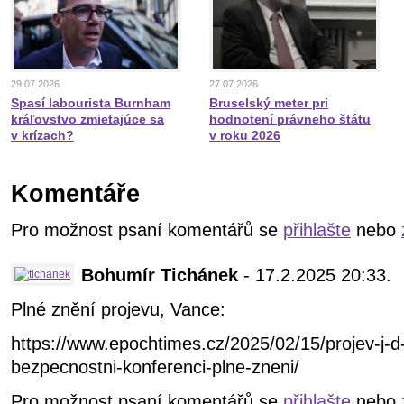
29.07.2026
27.07.2026
Spasí labourista Burnham
Bruselský meter pri
kráľovstvo zmietajúce sa
hodnotení právneho štátu
v krízach?
v roku 2026
Komentáře
Pro možnost psaní komentářů se
přihlašte
nebo
Bohumír Tichánek
- 17.2.2025 20:33.
Plné znění projevu, Vance:
https://www.epochtimes.cz/2025/02/15/projev-j-
bezpecnostni-konferenci-plne-zneni/
Pro možnost psaní komentářů se
přihlašte
nebo