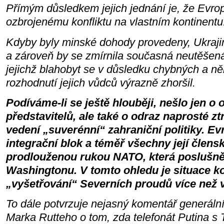
Přímým důsledkem jejich jednání je, že Evrop
ozbrojenému konfliktu na vlastním kontinentu
Kdyby byly minské dohody provedeny, Ukraji
a zároveň by se zmírnila současná neutěšen
jejichž blahobyt se v důsledku chybných a n
rozhodnutí jejich vůdců výrazně zhoršil.
Podíváme-li se ještě hlouběji, nešlo jen o
představitelů, ale také o odraz naprosté ztr
vedení „suverénní“ zahraniční politiky. Ev
integrační blok a téměř všechny její člensk
prodlouženou rukou NATO, která poslušně
Washingtonu. V tomto ohledu je situace k
„vyšetřování“ Severních proudů více než 
To dále potvrzuje nejasný komentář generál
Marka Rutteho o tom, zda telefonát Putina s