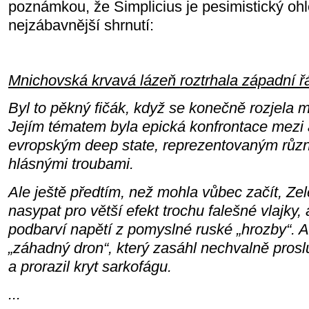
poznámkou, že Simplicius je pesimistický oh
nejzábavnější shrnutí:
Mnichovská krvavá lázeň roztrhala západní ř
Byl to pěkný fičák, když se konečně rozjela 
Jejím tématem byla epická konfrontace mezi
evropským deep state, reprezentovaným růz
hlásnými troubami.
Ale ještě předtím, než mohla vůbec začít, Zele
nasypat pro větší efekt trochu falešné vlajky, a
podbarví napětí z pomyslné ruské „hrozby“. A
„záhadný dron“, který zasáhl nechvalně prosl
a prorazil kryt sarkofágu.
...