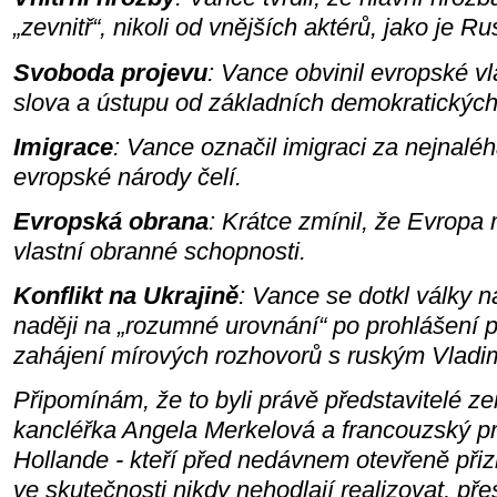
„zevnitř“, nikoli od vnějších aktérů, jako je 
Svoboda projevu
: Vance obvinil evropské v
slova a ústupu od základních demokratických
Imigrace
: Vance označil imigraci za nejnaléh
evropské národy čelí.
Evropská obrana
: Krátce zmínil, že Evropa 
vlastní obranné schopnosti.
Konflikt na Ukrajině
: Vance se dotkl války na
naději na „rozumné urovnání“ po prohlášení 
zahájení mírových rozhovorů s ruským Vladi
Připomínám, že to byli právě představitelé 
kancléřka Angela Merkelová a francouzský pr
Hollande - kteří před nedávnem otevřeně při
ve skutečnosti nikdy nehodlají realizovat, pře