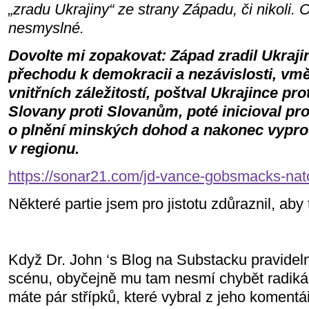
„zradu Ukrajiny“ ze strany Západu, či nikoli.
nesmyslné.
Dovolte mi zopakovat: Západ zradil Ukrajin
přechodu k demokracii a nezávislosti, vmě
vnitřních záležitostí, poštval Ukrajince p
Slovany proti Slovanům, poté inicioval prot
o plnění minských dohod a nakonec vypro
v regionu.
https://sonar21.com/jd-vance-gobsmacks-nat
Některé partie jsem pro jistotu zdůraznil, aby
Když Dr. John ‘s Blog na Substacku pravideln
scénu, obyčejně mu tam nesmí chybět radiká
máte pár střípků, které vybral z jeho komentá