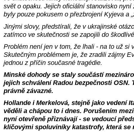
svět o opaku. Jejich oficiální stanovisko nyn
byly pouze pokusem o přezbrojení Kyjeva a „
Jinými slovy, předstírali, že v ukrajinské otáz
zatímco ve skutečnosti se zapojili do škodliv
Problém není jen v tom, že lhali - na to už si v
Skutečným problémem je, že zradili zájmy Evr
jednou z příčin současné tragédie.
Minské dohody se staly součástí mezináro
jejich schválení Radou bezpečnosti OSN. 
právně závazné.
Hollande i Merkelová, stejně jako vedení It
věděli a chápou to i dnes. Porušením mezi
nyní otevřeně přiznávají - se vedoucí předs
klíčovými spoluviníky katastrofy, která se