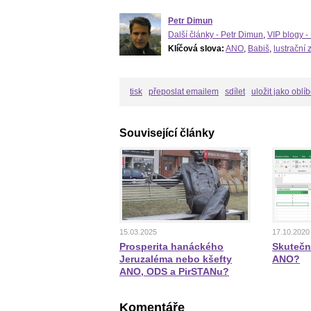
Petr Dimun
Další články - Petr Dimun
,
VIP blogy -
Klíčová slova:
ANO
,
Babiš
,
lustrační
tisk
přeposlat emailem
sdílet
uložit jako oblí
Související články
15.03.2025
17.10.2020
Prosperita hanáckého
Skutečn
Jeruzaléma nebo kšefty
ANO?
ANO, ODS a PirSTANu?
Komentáře