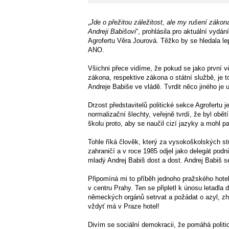
„
Jde o přežitou záležitost, ale my rušení zákon
Andreji Babišovi
“, prohlásila pro aktuální vyd
Agrofertu Věra Jourová. Těžko by se hledala le
ANO.
Všichni přece vidíme, že pokud se jako první vě
zákona, respektive zákona o státní službě, je t
Andreje Babiše ve vládě. Tvrdit něco jiného je u
Drzost představitelů politické sekce Agrofertu j
normalizační šlechty, veřejně tvrdí, že byl ob
školu proto, aby se naučil cizí jazyky a mohl p
Tohle říká člověk, který za vysokoškolských s
zahraničí a v roce 1985 odjel jako delegát podn
mladý Andrej Babiš dost a dost. Andrej Babiš 
Připomíná mi to příběh jednoho pražského hotel
v centru Prahy. Ten se připletl k únosu letadl
německých orgánů setrvat a požádat o azyl, zhr
vždyť má v Praze hotel!
Divím se sociální demokracii, že pomáhá politi