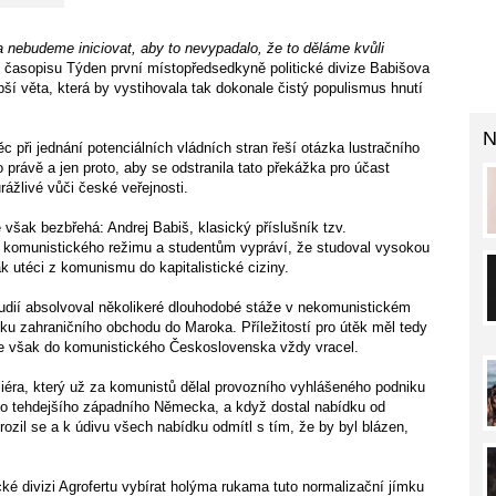
a nebudeme iniciovat, aby to nevypadalo, že to děláme kvůli
ání časopisu Týden první místopředsedkyně politické divize Babišova
pší věta, která by vystihovala tak dokonale čistý populismus hnutí
N
c při jednání potenciálních vládních stran řeší otázka lustračního
o právě a jen proto, aby se odstranila tato překážka pro účast
rážlivé vůči české veřejnosti.
e však bezbřehá: Andrej Babiš, klasický příslušník tzv.
ětí komunistického režimu a studentům vypráví, že studoval vysokou
ak utéci z komunismu do kapitalistické ciziny.
tudií absolvoval několikeré dlouhodobé stáže v nekomunistickém
iku zahraničního obchodu do Maroka. Příležitostí pro útěk měl tedy
se však do komunistického Československa vždy vracel.
iéra, který už za komunistů dělal provozního vyhlášeného podniku
a do tehdejšího západního Německa, a když dostal nabídku od
ozil se a k údivu všech nabídku odmítl s tím, že by byl blázen,
cké divizi Agrofertu vybírat holýma rukama tuto normalizační jímku