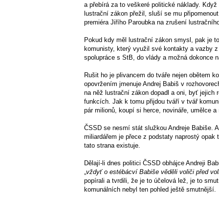
a přebírá za to veškeré politické náklady. Kdy
lustrační zákon přežil, sluší se mu připomenout
premiéra Jiřího Paroubka na zrušení lustračníh
Pokud kdy měl lustrační zákon smysl, pak je to
komunisty, který využil své kontakty a vazby z
spolupráce s StB, do vlády a možná dokonce na 
Rušit ho je plivancem do tváře nejen obětem ko
opovržením jmenuje Andrej Babiš v rozhovorec
na něž lustrační zákon dopadl a oni, byť jejich
funkcích. Jak k tomu přijdou tváří v tvář komu
pár milionů, koupí si herce, novináře, umělce a 
ČSSD se nesmí stát služkou Andreje Babiše. A t
miliardářem je přece z podstaty naprostý opak
tato strana existuje.
Dělají-li dnes politici ČSSD obhájce Andreji Babiš
„
vždyť o estébácví Babiše věděli voliči před vo
popírali a tvrdili, že je to účelová lež, je to
komunálních nebyl ten pohled ještě smutnější.