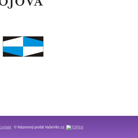
Kontakt
© Názorový portál VašeVěc.cz