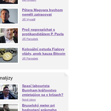
Pétera Magyara bychom
neměli zatracovat
Jiří Vyvadil
Proč nepospíchat s
protikandidátem P. Pavla
Jiří Paroubek
Kolosální ostuda Fialovy
vlády, aneb kauza Bitcoin
Jiří Paroubek
nalýzy
Spasí labourista
Burnham kráľovstvo
zmietajúce sa v krízach?
Nové slovo
Bruselský meter pri
hodnotení právneho