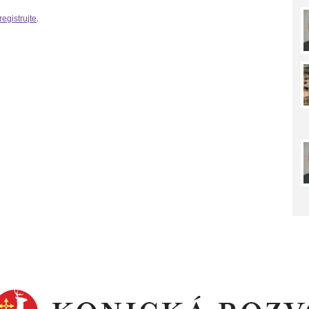
registrujte
.