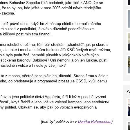
ž dnes Bohuslav Sobotka říká podobně, jako lidé z ANO, že se
, že to byl on, kdo ještě v roce 2005 odmítl návrh tehdejšího
o zákona.
 totiž právě dnes, když hrozí nástup elitního normalizačního
 minulosti v podnikání, člověka důvodně podezřelého ze
klíčový post ministra financí.
munistického režimu, těm pár stovkám „chartistů“, jak je skoro s
h, ale také i mnoha tisícům funkcionářů KSČ-šedých myší režimu,
 role byla podružná, nemohli působit v jakýchkoliv veřejných
nistickému baronovi Babišovi? Oni nemohli a on jen luskne, pustí
následně i voliče a hnedle je vše jinak?
o z mnoha, včetně principiálních, důvodů. Strana-firma v čele s
 toho, co představuje a programově prosazuje ČSSD, kvůli čemu
A
ovi a jeho politické divizi Agrofertu, šíří-li lež v podobě tvrzení
lbami
“, když Babiš a jeho lidé ve volební kampani jeho estébáctví
 smutný pohled. Obávám se, aby pak po volbách evropských a
(text byl publikován v
Deníku Referendum
)