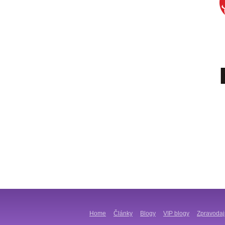
Home
Články
Blogy
VIP blogy
Zpravodaj