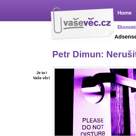
Home
Ekonomi
Adsens
Petr Dimun: Neruši
Je to i
Vaše věc!