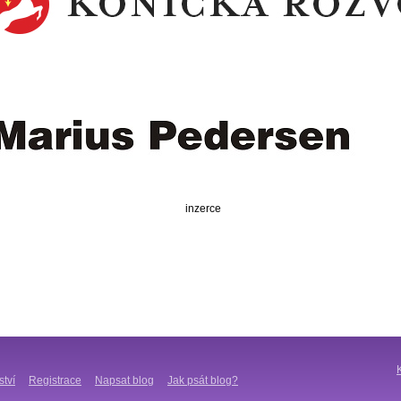
inzerce
ství
Registrace
Napsat blog
Jak psát blog?