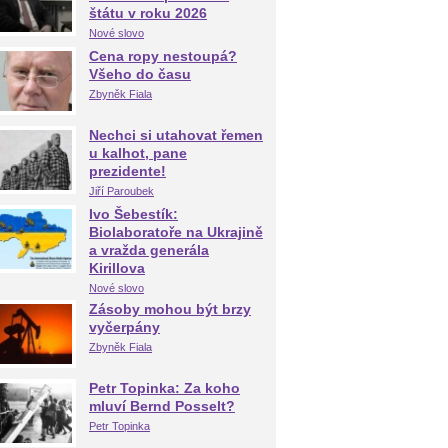
štátu v roku 2026
Nové slovo
Cena ropy nestoupá?
Všeho do času
Zbyněk Fiala
Nechci si utahovat řemen
u kalhot, pane
prezidente!
Jiří Paroubek
Ivo Šebestík:
Biolaboratoře na Ukrajině
a vražda generála
Kirillova
Nové slovo
Zásoby mohou být brzy
vyčerpány
Zbyněk Fiala
Petr Topinka: Za koho
mluví Bernd Posselt?
Petr Topinka