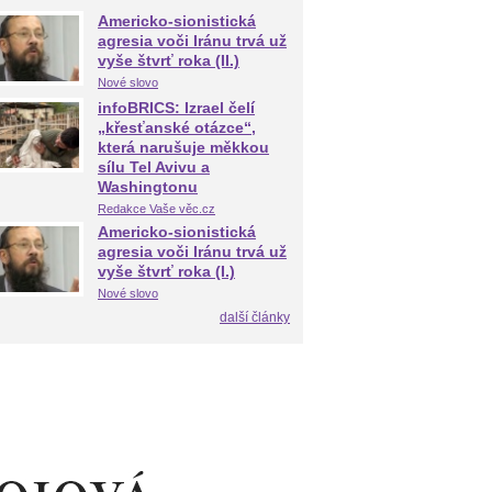
Americko-sionistická
agresia voči Iránu trvá už
vyše štvrť roka (II.)
Nové slovo
infoBRICS: Izrael čelí
„křesťanské otázce“,
která narušuje měkkou
sílu Tel Avivu a
Washingtonu
Redakce Vaše věc.cz
Americko-sionistická
agresia voči Iránu trvá už
vyše štvrť roka (I.)
Nové slovo
další články