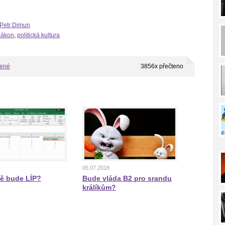
 Petr Dimun
 zákon
,
politická kultura
bené
3856x přečteno
05.07.2018
ě bude LÍP?
Bude vláda B2 pro srandu
králíkům?