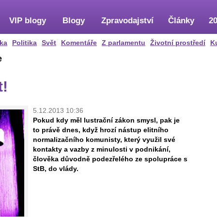
VIP blogy
Blogy
Zpravodajství
Články
20
ka
Politika
Svět
Komentáře
Z parlamentu
Životní prostředí
K
e
t!
5.12.2013 10:36
Pokud kdy měl lustrační zákon smysl, pak je
to právě dnes, když hrozí nástup elitního
normalizačního komunisty, který využil své
kontakty a vazby z minulosti v podnikání,
člověka důvodně podezřelého ze spolupráce s
StB, do vlády.