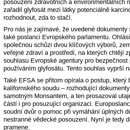
posouzení zdravotních a environmentálních r
zařadil glyfosát mezi látky potenciálně karci
rozhodnout, zda to stačí.
Pro nás je zajímavé, že uvedené dokumenty si
také poslanci Evropského parlamentu. Ohlásili
společnou schůzi dvou klíčových výborů, ze
veřejné zdraví a prostředí, na kterých chtějí
souhlasu Evropské agentury pro bezpečnost 
používáním glyfosátu. Tento souhlas vyprší n
Také EFSA se přitom opírala o postup, který
kalifornského soudu – rozhodující dokumenty
samotným Monsantem, a ten prosazoval utaje
částí i pro posuzující organizaci. Europoslan
soudní dvůr o pomoc při vymáhání úplných 
nestranné vědecké posouzení. Nyní je tedy d
pramene.