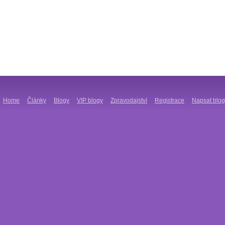
Home
Články
Blogy
VIP blogy
Zpravodajství
Registrace
Napsat blog