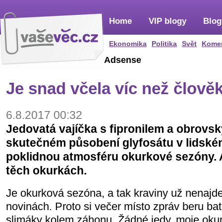
Home
VIP blogy
Blog
Ekonomika
Politika
Svět
Kome
Adsense
Je snad včela víc než člov
6.8.2017 00:32
Jedovatá vajíčka s fipronilem a obrovsk
skutečném působení glyfosátu v lidském
poklidnou atmosféru okurkové sezóny. A
těch okurkách.
Je okurková sezóna, a tak kraviny už nenajdeme
novinách. Proto si večer místo zpráv beru ba
slimáky kolem záhonu. Žádné jedy, moje okur