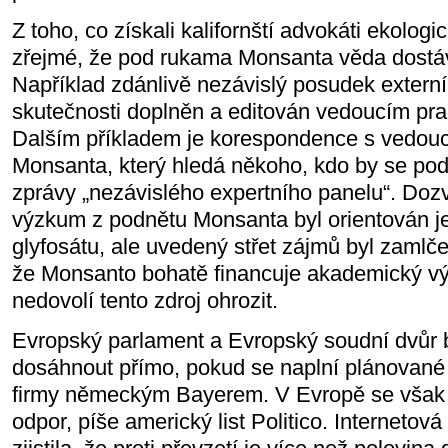
Z toho, co získali kalifornští advokáti ekologic
zřejmé, že pod rukama Monsanta věda dostáv
Například zdánlivě nezávislý posudek externí
skutečnosti doplněn a editován vedoucím p
Dalším příkladem je korespondence s vedou
Monsanta, který hledá někoho, kdo by se po
zprávy „nezávislého expertního panelu“. Do
výzkum z podnětu Monsanta byl orientován 
glyfosátu, ale uvedený střet zájmů byl zamlčen
že Monsanto bohatě financuje akademický vý
nedovolí tento zdroj ohrozit.
Evropský parlament a Evropský soudní dvůr
dosáhnout přímo, pokud se naplní plánované 
firmy německým Bayerem. V Evropě se však 
odpor, píše americký list Politico. Interneto