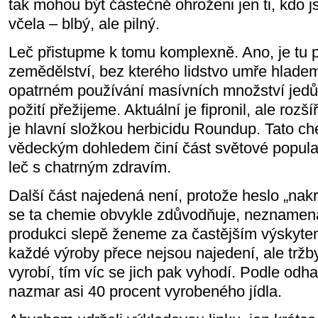
tak mohou být částečně ohroženi jen ti, kdo j
včela – blbý, ale pilný.
Leč přistupme k tomu komplexně. Ano, je tu p
zemědělství, bez kterého lidstvo umře hlade
opatrném používání masívních množství jedů
požití přežijeme. Aktuální je fipronil, ale rozší
je hlavní složkou herbicidu Roundup. Tato c
vědeckým dohledem činí část světové popul
leč s chatrným zdravím.
Další část najedená není, protože heslo „nak
se ta chemie obvykle zdůvodňuje, neznamen
produkci slepě ženeme za častějším výskyte
každé výroby přece nejsou najedení, ale tržby
vyrobí, tím víc se jich pak vyhodí. Podle odh
nazmar asi 40 procent vyrobeného jídla.