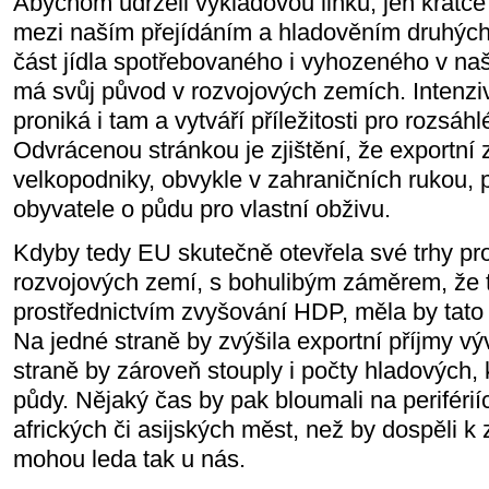
Abychom udrželi výkladovou linku, jen krátce
mezi naším přejídáním a hladověním druhých
část jídla spotřebovaného i vyhozeného v naš
má svůj původ v rozvojových zemích. Intenzi
proniká i tam a vytváří příležitosti pro rozsá
Odvrácenou stránkou je zjištění, že exportní
velkopodniky, obvykle v zahraničních rukou, p
obyvatele o půdu pro vlastní obživu.
Kdyby tedy EU skutečně otevřela své trhy p
rozvojových zemí, s bohulibým záměrem, že 
prostřednictvím zvyšování HDP, měla by tato 
Na jedné straně by zvýšila exportní příjmy vý
straně by zároveň stouply i počty hladových, k
půdy. Nějaký čas by pak bloumali na periférií
afrických či asijských měst, než by dospěli k 
mohou leda tak u nás.