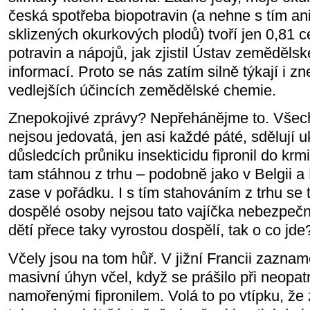
česká spotřeba biopotravin (a nehne s tím a
sklizených okurkových plodů) tvoří jen 0,81 
potravin a nápojů, jak zjistil Ústav zeměděl
informací. Proto se nás zatím silně týkají i z
vedlejších účincích zemědělské chemie.
Znepokojivé zprávy? Nepřehánějme to. Všec
nejsou jedovatá, jen asi každé páté, sdělují u
důsledcích průniku insekticidu fipronil do krm
tam stáhnou z trhu – podobně jako v Belgii 
zase v pořádku. I s tím stahováním z trhu se
dospělé osoby nejsou tato vajíčka nebezpečná,
dětí přece taky vyrostou dospělí, tak o co jde
Včely jsou na tom hůř. V jižní Francii zazna
masivní úhyn včel, když se prášilo při neopat
namořenými fipronilem. Volá to po vtípku, že