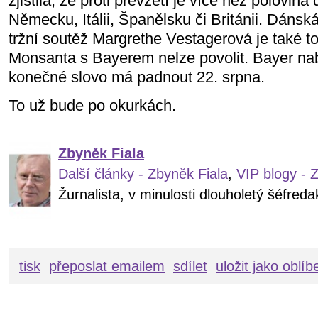
zjistila, že proti převzetí je více než polovin
Německu, Itálii, Španělsku či Británii. Dáns
tržní soutěž Margrethe Vestagerová je také t
Monsanta s Bayerem nelze povolit. Bayer nabí
konečné slovo má padnout 22. srpna.
To už bude po okurkách.
Zbyněk Fiala
Další články - Zbyněk Fiala
,
VIP blogy - 
Žurnalista, v minulosti dlouholetý šéfre
tisk
přeposlat emailem
sdílet
uložit jako oblí