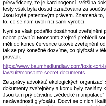
přesvědčeny, že je karcinogenní. Většina do
testy však byla dosud označována za součást
Jsou kryté patentovým právem. Znamená to, ž
to, co se nám uvolí říci sami výrobci.
Nyní se však podařilo dosáhnout zveřejnění
neboť právníci Monsanta zřejmě přehlédli sou
měli do konce července takové zveřejnění o
tak se prý konečně dozvíme, co glyfosát v tě
provádí.
https://www.baumhedlundlaw.com/toxic-tort-
lawsuit/monsanto-secret-documents
Ze zprávy advokátů ekologických organizací
dokumenty zveřejněny a komu byly zaslány k
Jsou tam prý očividné „vědecké manipulace“ 
nezávadnosti glyfosátu. Dozví se o nich i kal