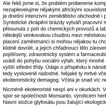
Ale řekli jsme si, že problém probereme kompl
nezaplevelujme nějakými africkými souvislos
je dnešní intenzívní zemědělství obchodně i p
Syntetické zkrápění brázdy vytváří pracovní m
přesunula z polí do chemických provozů a labo
někdejší venkovskou chudinu mezi městskou s
placení zaměstnanci si mohou nějakou tu c
klidně dovolit, a jejich chřadnoucí tělo zárov
pojišťovny, zdravotnický systém a farmaceuti
uvádí do pohybu sociální výtah, který mnoh
vyšší střední třídy. Údaje o příspěvku k náro
tedy vysloveně radostné. Nějaké ty mrtvé vče
ekoteroristický demagog. Včela je snad víc 
Nicméně ekoteroristé nespí ani v okurkách. V 
spor se společností Monsanto, výrobcem her
hlavní složce glyfosátu jsou žalující ekologi