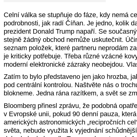
Celní válka se stupňuje do fáze, kdy nemá c
podrobnosti, jak radí Číňan. Je jedno, kolik 
prezident Donald Trump napaří. Se současný
stejně žádný obchod nemůže uskutečnit. Účin
seznam položek, které partneru neprodám za
je kriticky potřebuje. Třeba různé vzácné kov
moderní elektronické zázraky neobejdou. Vlas
Zatím to bylo představeno jen jako hrozba, ja
pod centrální kontrolou. Naštvěte nás o trochu
blokneme. Jedna rána razítkem, a svět se zm
Bloomberg přinesl zprávu, že podobná opatřen
v Evropské unii, pokud 90 denní pauza, která
amerických astronomických „recipročních cel
světa, nebude využita k vyjednání schůdnějš