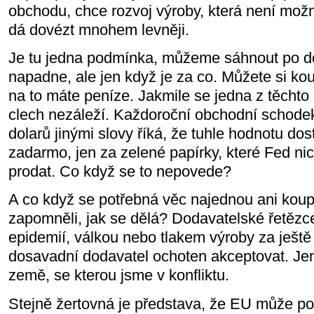
obchodu, chce rozvoj výroby, která není mož
dá dovézt mnohem levněji.
Je tu jedna podmínka, můžeme sáhnout po 
napadne, ale jen když je za co. Můžete si kou
na to máte peníze. Jakmile se jedna z těchto
clech nezáleží. Každoroční obchodní schodek
dolarů jinými slovy říká, že tuhle hodnotu do
zadarmo, jen za zelené papírky, které Fed nic 
prodat. Co když se to nepovede?
A co když se potřebná věc najednou ani koup
zapomněli, jak se dělá? Dodavatelské řetězc
epidemií, válkou nebo tlakem výroby za ještě 
dosavadní dodavatel ochoten akceptovat. Je
země, se kterou jsme v konfliktu.
Stejně žertovná je představa, že EU může po