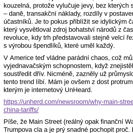
kouzelná, protože vylučuje jevy, bez kterých
– daně, transakční náklady, rozdíly v postave
účastníků. Je to pokus přiblížit se idylický
který vysvětloval zdroj bohatství národů z č
revoluce, kdy trh představovali stejně velcí ře
s výrobou špendlíků, které uměl každý.
V Americe teď vládne parádní chaos, což 
vyjednavačským schopnostem, když znejistělý
soustředit dřív. Nicméně, zazněly už průmysl
tento trend líbí. Mám je ovšem z dost protr
kterým je internetový UnHeard.
https://unherd.com/newsroom/why-main-stree
china-tariffs/
Píše, že Main Street (reálný opak finanční Wal
Trumpova cla a je prý snadné pochopit proč. D