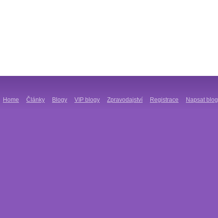
Home
Články
Blogy
VIP blogy
Zpravodajství
Registrace
Napsat blog