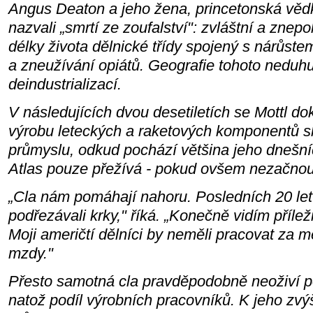
Angus Deaton a jeho žena, princetonská vě
nazvali „smrtí ze zoufalství": zvláštní a zne
délky života dělnické třídy spojený s nárůste
a zneužívání opiátů. Geografie tohoto neduhu
deindustrializací.
V následujících dvou desetiletích se Mottl do
výrobu leteckých a raketových komponentů 
průmyslu, odkud pochází většina jeho dnešn
Atlas pouze přežívá - pokud ovšem nezačnou 
„Cla nám pomáhají nahoru. Posledních 20 let
podřezávali krky," říká. „Konečně vidím příleži
Moji američtí dělníci by neměli pracovat za 
mzdy."
Přesto samotná cla pravděpodobně neoživí p
natož podíl výrobních pracovníků. K jeho zvýš