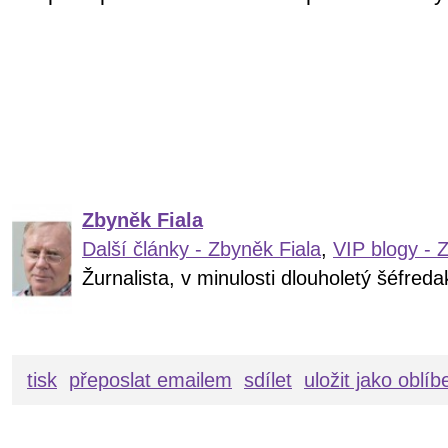
Zbyněk Fiala
Další články - Zbyněk Fiala
,
VIP blogy - 
Žurnalista, v minulosti dlouholetý šéfre
tisk
přeposlat emailem
sdílet
uložit jako oblí