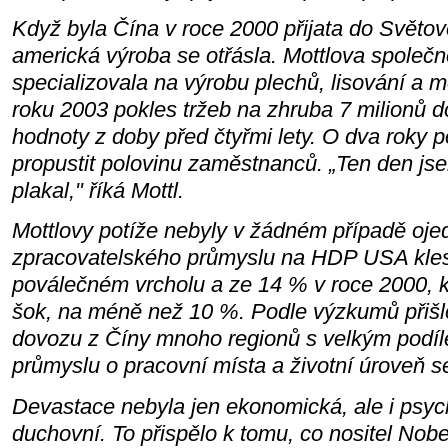
Když byla Čína v roce 2000 přijata do Světo
americká výroba se otřásla. Mottlova společno
specializovala na výrobu plechů, lisování a
roku 2003 pokles tržeb na zhruba 7 milionů do
hodnoty z doby před čtyřmi lety. O dva roky p
propustit polovinu zaměstnanců. „Ten den js
plakal," říká Mottl.
Mottlovy potíže nebyly v žádném případě ojed
zpracovatelského průmyslu na HDP USA klesl
poválečném vrcholu a ze 14 % v roce 2000, kd
šok, na méně než 10 %. Podle výzkumů přiš
dovozu z Číny mnoho regionů s velkým podí
průmyslu o pracovní místa a životní úroveň se
Devastace nebyla jen ekonomická, ale i psy
duchovní. To přispělo k tomu, co nositel Nob