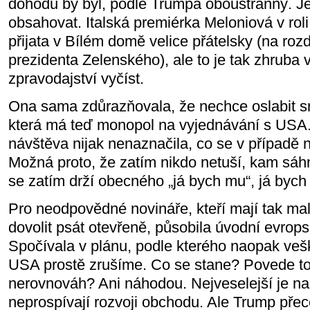
dohodu by byl, podle Trumpa oboustranný. J
obsahovat. Italská premiérka Meloniová v rol
přijata v Bílém domě velice přátelsky (na rozd
prezidenta Zelenského), ale to je tak zhruba v
zpravodajství vyčíst.
Ona sama zdůrazňovala, že nechce oslabit 
která má teď monopol na vyjednávání s USA.
návštěva nijak nenaznačila, co se v případě
Možná proto, že zatím nikdo netuší, kam sá
se zatím drží obecného „já bych mu“, já bych 
Pro neodpovědné novináře, kteří mají tak mal
dovolit psát otevřeně, působila úvodní evrops
Spočívala v plánu, podle kterého naopak veš
USA prostě zrušíme. Co se stane? Povede to
nerovnováh? Ani náhodou. Nejveselejší je na
neprospívají rozvoji obchodu. Ale Trump pře