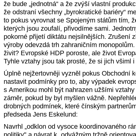
že bude „jednotná“ a že zvýší vlastní produkci
že odstraní všechny „byrokratické bariéry“ me
to pokus vyrovnat se Spojeným státům tím, že
kterých jsou zoufalí, přivodíme sami. Jednot
pokorné přijetí diktátu nejsilnějších. Zrušen
výroby odevzdá trh zahraničním monopolům.
živit? Evropské HDP poroste, ale život Evrop
Tyhle vztahy jsou tak prosté, že si jich všiml 
Úplně nejžertovněji vyzněl pokus Obchodní 
nastavit podmínky pro to, aby výpadek evro
s Amerikou mohl být nahrazen užšími vztahy 
záměr, pokud by byl myšlen vážně. Nepřehl
drobných podmínek, které čínským partnerům
předseda Jens Eskelund:
Navrhl „odklon od vysoce koordinovaného r
politiky" a návrat k „odvážným tržně oriento