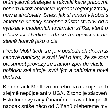
průmyslová strategie a rekvalifikace pracovní
během nichž americké výrobní regiony ztrati
how a atrofovaly. Dnes, jak si mnozí výrobci st
americké dělníky schopné zůstat střízliví od d
vynikali v moderních továrnách zítřka, které
robotizaci. Uvidíme, zda se Trumpovci o tento
stejně horlivě jako o cla.
Přesto Mottl tvrdí, že je v posledních dnech 
cenové nabídky, a slyší řeči o tom, že se sous
přesunout provozy ze zámoří zpět do vlasti. 
pořádku své stroje, svůj tým a nabíráme nov
dodává.
Komentář k Mottlovu příběhu naznačuje, že 
zřejmě nepůjde ani v USA. Z toho je zároveň v
Eskelundovy rady Číňanům opravu hloupé. 
naopak spíše něco od Číňanů přebereme my