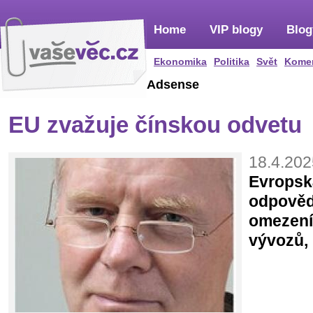
Home
VIP blogy
Blog
Ekonomika
Politika
Svět
Kome
Adsense
EU zvažuje čínskou odvetu
18.4.202
Evropsk
odpověd
omezení
vývozů,