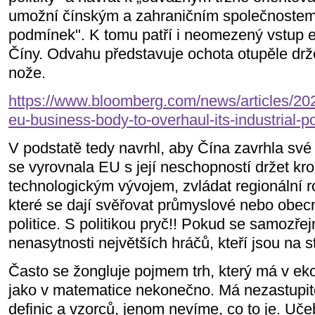
umožní čínským a zahraničním společnostem
podmínek". K tomu patří i neomezený vstup 
Číny. Odvahu představuje ochota otupěle drž
nože.
https://www.bloomberg.com/news/articles/202
eu-business-body-to-overhaul-its-industrial-p
V podstatě tedy navrhl, aby Čína zavrhla své
se vyrovnala EU s její neschopností držet kr
technologickým vývojem, zvládat regionální ro
které se dají svěřovat průmyslové nebo obec
politice. S politikou pryč!! Pokud se samozř
nenasytnosti největších hráčů, kteří jsou na st
Často se žongluje pojmem trh, který má v ek
jako v matematice nekonečno. Má nezastupite
definic a vzorců, jenom nevíme, co to je. Učeb