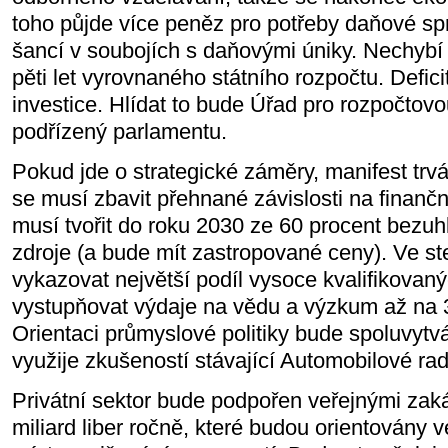
toho půjde více peněz pro potřeby daňové sp
šancí v soubojích s daňovými úniky. Nechyb
pěti let vyrovnaného státního rozpočtu. Defici
investice. Hlídat to bude Úřad pro rozpočto
podřízený parlamentu.
Pokud jde o strategické záměry, manifest tr
se musí zbavit přehnané závislosti na finanč
musí tvořit do roku 2030 ze 60 procent bezuh
zdroje (a bude mít zastropované ceny). Ve st
vykazovat největší podíl vysoce kvalifikovan
vystupňovat výdaje na vědu a výzkum až na 
Orientaci průmyslové politiky bude spoluvytvář
využije zkušeností stávající Automobilové rad
Privátní sektor bude podpořen veřejnými zak
miliard liber ročně, které budou orientovány