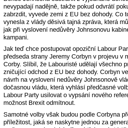
nevypadají nadějně, takže pokud odvrátí po
zabrzdit, vyvede zemi z EU bez dohody. Co 
vynesla z vlády děsivá tajná zpráva, která m
jak při vyslovení nedůvěry Johnsonovu kabine
kampani.
Jak teď chce postupovat opoziční Labour Part
předseda strany Jeremy Corbyn v projevu v
Corby. Slíbil, že Labouristé udělají všechno pr
zničující odchod z EU bez dohody. Corbyn v
návrh na vyslovení nedůvěry Johnsonově vlád
dočasnou vládu, která vyhlásí předčasné vol
Labour Party usilovat o vypsání nového refer
možnost Brexit odmítnout.
Samotné volby však budou podle Corbyna pře
příležitost, jaká se naskytne jednou za gene