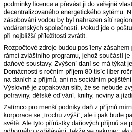
podmínky licence a převést ji do veřejně vla
decentralizovaného energetického sytému. N
zásobování vodou by byl nahrazen sítí regio
vodárenských společností. Pokud jde o poštu, j
při nejbližší příležitosti zvrátit.
Rozpočtové zdroje budou posíleny zásahem 
rámci zvláštního programu, jehož součástí je 
daňové soustavy. Zvýšení daní se má týkat je
Domácnosti s ročním příjem 80 tisíc liber ročn
na daních z příjmů, ani na sociálním pojiště
Výslovně je zopakován slib, že se nebude zv
potraviny, dětské odívání, knihy, noviny a jízd
Zatímco pro menší podniky daň z příjmů mírn
korporace se „trochu zvýší“, ale i pak bude pa
světě. Ale tyto přírůstky daňových příjmů se p
odborného vzdělávání, takže se nakonec eko