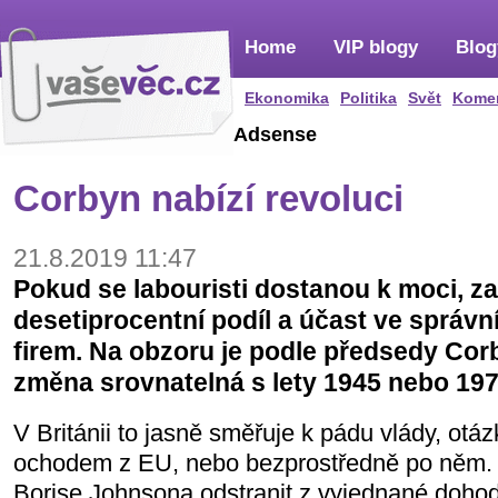
Home
VIP blogy
Blog
Ekonomika
Politika
Svět
Kome
Adsense
Corbyn nabízí revoluci
21.8.2019 11:47
Pokud se labouristi dostanou k moci, 
desetiprocentní podíl a účast ve správ
firem. Na obzoru je podle předsedy Cor
změna srovnatelná s lety 1945 nebo 197
V Británii to jasně směřuje k pádu vlády, otá
ochodem z EU, nebo bezprostředně po něm.
Borise Johnsona odstranit z vyjednané dohody