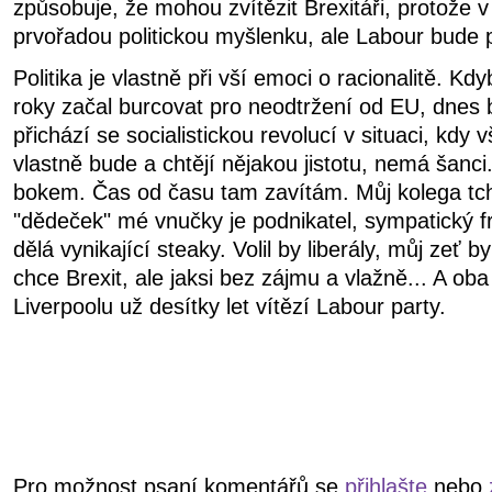
způsobuje, že mohou zvítězit Brexitáři, protože 
prvořadou politickou myšlenku, ale Labour bude 
Politika je vlastně při vší emoci o racionalitě. 
roky začal burcovat pro neodtržení od EU, dnes by
přichází se socialistickou revolucí v situaci, kdy vš
vlastně bude a chtějí nějakou jistotu, nemá šanci
bokem. Čas od času tam zavítám. Můj kolega t
"dědeček" mé vnučky je podnikatel, sympatický f
dělá vynikající steaky. Volil by liberály, můj zeť b
chce Brexit, ale jaksi bez zájmu a vlažně... A oba
Liverpoolu už desítky let vítězí Labour party.
Pro možnost psaní komentářů se
přihlašte
nebo