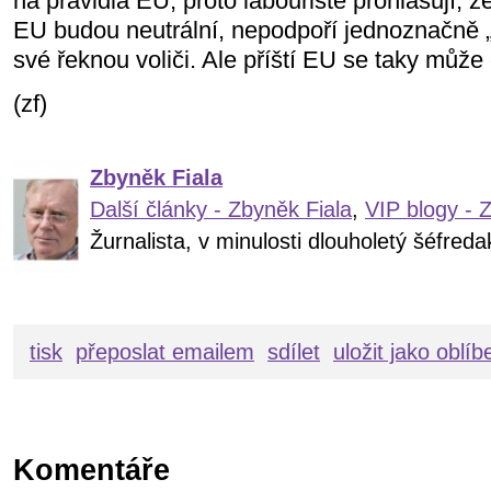
na pravidla EU, proto labouristé prohlašují, ž
EU budou neutrální, nepodpoří jednoznačně „
své řeknou voliči. Ale příští EU se taky můž
(zf)
Zbyněk Fiala
Další články - Zbyněk Fiala
,
VIP blogy - 
Žurnalista, v minulosti dlouholetý šéfre
tisk
přeposlat emailem
sdílet
uložit jako oblí
Komentáře