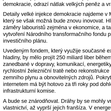
demokracie, odrazí nátlak velkých peněz a vr
Detaily velké injekce demokracie najdeme v 
který se však možná bude znovu inovovat. Hl
záměry labouristů zejména v ekonomice, a ta
vytvoření Národního transformačního fondu p
investičního plánu.
Uvedeným fondem, který využije současné e
hladiny, by mělo projít 250 miliard liber během
zanedbané v dopravy, komunikací, energetiky 
rychlostní železniční tratě nebo rekonstrukce
zemního plynu a obnovitelných zdrojů. Pokryt
internetem má být hotovo za tři roky pod do
infrastrukturní komise.
A bude se znárodňovat. Dráhy by se mohly vr
vlastnictví, až vyprší jejich franšíza. V energe