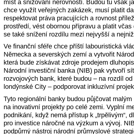
míst a snižování nerovností. Budou tu však 
chce využít veřejných zakázek, musí platit d
respektovat práva pracujících a rovnost příleži
prostředí, vést obornou přípravu a platit vč
se také snížení rozdílu mezi nejvyšší a nejni
Ve finanční sféře chce příští labouristická vlá
Německa a severských zemí a vytvořit Národn
která bude získávat zdroje prodejem dluhopisů
Národní investiční banka (NIB) pak vytvoří sí
rozvojových bank, které budou – na rozdíl od
londýnské City – podporovat inkluzívní proje
Tyto regionální banky budou půjčovat malým
na inovativní projekty po celé zemi. Vyplní me
podnikání, když nemá přístup k „trpělivým“,
pro investice náročné na výzkum a vývoj. NIB
podpůrný nástroj národní průmyslové strategi