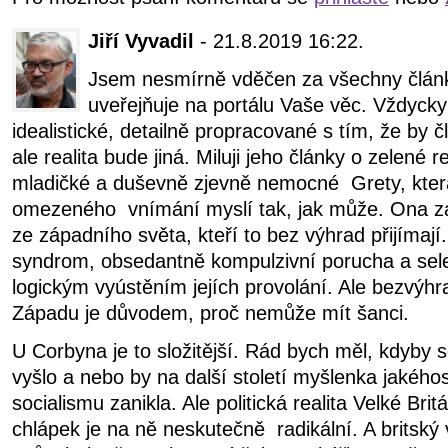
Jiří Vyvadil
- 21.8.2019 16:22.
Jsem nesmírně vděčen za všechny článk
uveřejňuje na portálu Vaše věc. Vždycky
idealistické, detailně propracované s tím, že by 
ale realita bude jiná. Miluji jeho články o zelené
mladičké a duševně zjevně nemocné
Grety, kte
omezeného
vnímání myslí tak, jak může. Ona z
ze západního světa, kteří to bez výhrad přijímaj
syndrom, obsedantně kompulzivní porucha a sele
logickým vyústěním jejích provolání. Ale bezvýhr
Západu je důvodem, proč nemůže mít šanci.
U Corbyna je to složitější. Rád bych měl, kdyby s
vyšlo a nebo by na další století myšlenka jakéhos
socialismu zanikla. Ale politická realita Velké Brit
chlápek je na ně neskutečně
radikální. A britsk