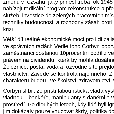
změnu v rozsahu, jaký přinesl třeba rok 1945
nabízejí radikální program rekonstrukce a př
služeb, investice do zelených pracovních mís
techniky budoucnosti a rozhodný zásah proti 
krizi.
Větší díl reálné ekonomické moci pro lidi zaj
ve správních radách Vedle toho Corbyn poprv
zaměstnanci dostanou 10procentní podíl z ve
právem na dividendu, která by mohla dosáhno
Železnice, pošta, voda a rozvodné sítě přejd
vlastnictví. Zavede se kontrola nájemného.
charakteru budou i ve školství, zdravotnictví,
Corbyn slíbil, že příští labouristická vláda vy
vládnou – bankéře, manipulanty s daněmi a v
prostředí. Po dlouhých letech, kdy lidé byli ig
jim dokázaly pouze vnucovat škrty, politika d