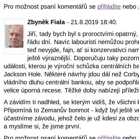
Pro možnost psaní komentářů se
přihlašte
nebo
Zbyněk Fiala
- 21.8.2019 18:40.
Jiří, tady bych byl s proroctvími opatrný
řádu dní. Navíc labouristi nemůžou prohr
teď nevyjde, fajn, ať si konzervativci n
ještě výraznější. Doporučuju taky pozorn
události, kterou je výroční schůzka centrálních
Jackson Hole. Některé návrhy jdou dál než Corb
vládního dluhu centrální bankou, aby se podpořil
velice úporná recese. Těžké doby nabízejí příležit
A závidím ti nadhled, se kterým vidíš, že všichni 
Připomíná to Zemanův bonmot - když byl ještě v
účastníme závodu, jehož čelo je už kdesi za ob
a myslíme si, že jsme první.
Pro možnost psaní komentářů se
přihlašte
nebo