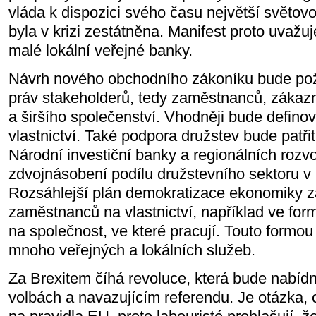
vláda k dispozici svého času největší světo
byla v krizi zestátněna. Manifest proto uvaž
malé lokální veřejné banky.
Návrh nového obchodního zákoníku bude pož
práv stakeholderů, tedy zaměstnanců, zákazní
a širšího společenství. Vhodněji bude defino
vlastnictví. Také podpora družstev bude patři
Národní investiční banky a regionálních rozv
zdvojnásobení podílu družstevního sektoru v
Rozsáhlejší plán demokratizace ekonomiky za
zaměstnanců na vlastnictví, například ve fo
na společnost, ve které pracují. Touto formo
mnoho veřejných a lokálních služeb.
Za Brexitem číhá revoluce, která bude nabíd
volbách a navazujícím referendu. Je otázka, 