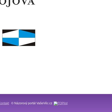
Kontakt
© Názorový portál VašeVěc.cz