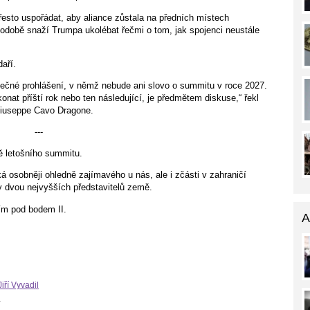
řesto uspořádat, aby aliance zůstala na předních místech
uhodobě snaží Trumpa ukolébat řečmi o tom, jak spojenci neustále
aří.
olečné prohlášení, v němž nebude ani slovo o summitu v roce 2027.
nat příští rok nebo ten následující, je předmětem diskuse,“ řekl
Giuseppe Cavo Dragone.
---
ě letošního summitu.
 osobněji ohledně zajímavého u nás, ale i zčásti v zahraničí
y dvou nejvyšších představitelů země.
jím pod bodem II.
A
Jiří Vyvadil
.