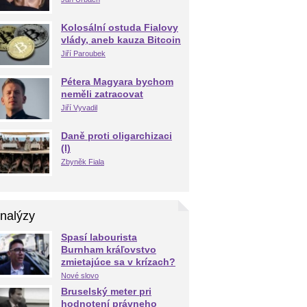
Kolosální ostuda Fialovy
vlády, aneb kauza Bitcoin
Jiří Paroubek
Pétera Magyara bychom
neměli zatracovat
Jiří Vyvadil
Daně proti oligarchizaci
(I)
Zbyněk Fiala
nalýzy
Spasí labourista
Burnham kráľovstvo
zmietajúce sa v krízach?
Nové slovo
Bruselský meter pri
hodnotení právneho