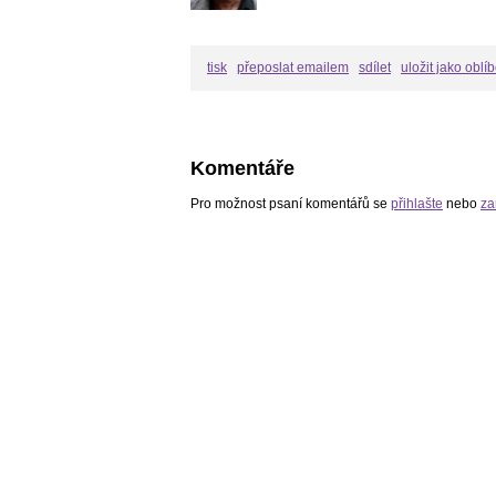
tisk
přeposlat emailem
sdílet
uložit jako oblí
Komentáře
Pro možnost psaní komentářů se
přihlašte
nebo
za