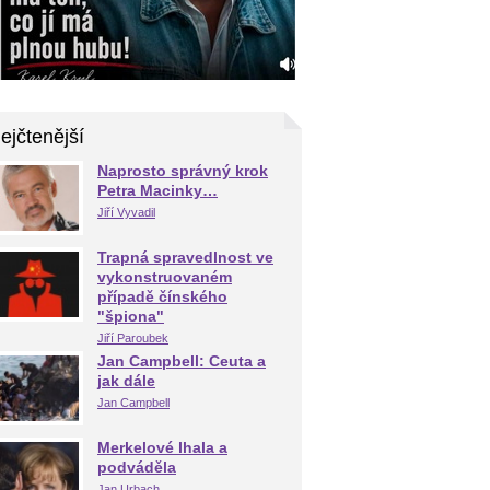
ejčtenější
Naprosto správný krok
Petra Macinky…
Jiří Vyvadil
Trapná spravedlnost ve
vykonstruovaném
případě čínského
"špiona"
Jiří Paroubek
Jan Campbell: Ceuta a
jak dále
Jan Campbell
Merkelové lhala a
podváděla
Jan Urbach