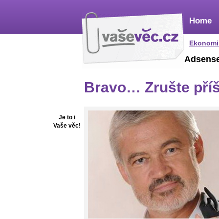
Home
Ekonomi
Adsens
Bravo… Zrušte příš
Je to i
Vaše věc!