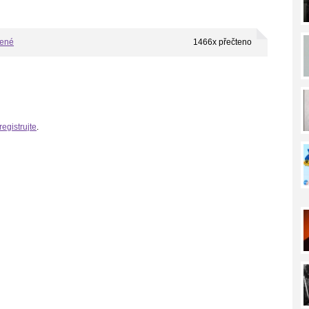
bené
1466x přečteno
registrujte
.