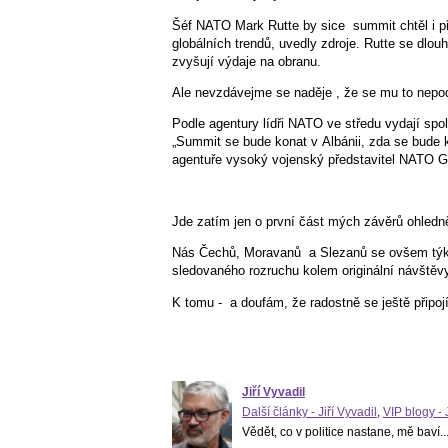
Šéf NATO Mark Rutte by sice
summit chtěl i p
globálních trendů, uvedly zdroje. Rutte se dlo
zvyšují výdaje na obranu.
Ale nevzdávejme se naděje , že se mu to nepod
Podle agentury lídři NATO ve středu vydají sp
„Summit se bude konat v Albánii, zda se bude ko
agentuře vysoký vojenský představitel NATO 
Jde zatím jen o první část mých závěrů ohledn
Nás Čechů, Moravanů
a Slezanů se ovšem týká
sledovaného rozruchu kolem originální návštěv
K tomu -
a doufám, že radostně se ještě připo
Jiří Vyvadil
Další články - Jiří Vyvadil
,
VIP blogy - 
Vědět, co v politice nastane, mě baví..