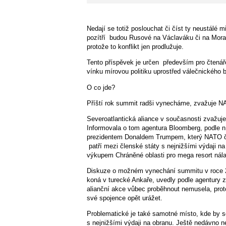
Nedají se totiž poslouchat či číst ty neustálé 
pozítří budou Rusové na Václaváku či na Mora
protože to konflikt jen prodlužuje.
Tento příspěvek je určen
především pro čtenář
vínku mírovou politiku uprostřed válečnického 
O co jde?
Příští rok summit radši vynecháme, zvažuje 
Severoatlantická aliance v současnosti zvažuje
Informovala o tom agentura Bloomberg, podle ní
prezidentem Donaldem Trumpem, který NATO čas
patří mezi členské státy s nejnižšími výdaji n
výkupem Chráněné oblasti pro mega resort nálad
Diskuze o možném vynechání summitu v roce 20
koná v turecké Ankaře, uvedly podle agentury z
alianční akce vůbec proběhnout nemusela, pro
své spojence opět urážet.
Problematické je také samotné místo, kde by se
s nejnižšími výdaji na obranu. Ještě nedávno n