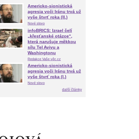
Americko-sionistická
agresia voči Iránu trvá už
vyše štvrť roka (II.)
Nové slovo
infoBRICS: Izrael čelí
„křesťanské otázce“,
která narušuje měkkou
sílu Tel Avivu a
Washingtonu
Redakce Vaše věc.cz
Americko-sionistická
agresia voči Iránu trvá už
vyše štvrť roka (I.)
Nové slovo
další články