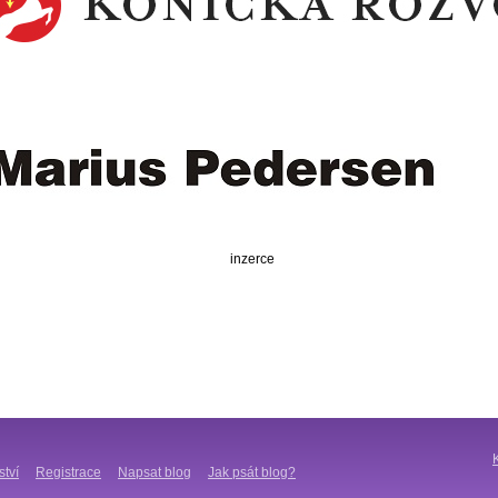
inzerce
ství
Registrace
Napsat blog
Jak psát blog?