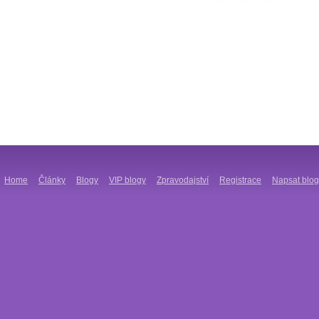
Home
Články
Blogy
VIP blogy
Zpravodajství
Registrace
Napsat blog