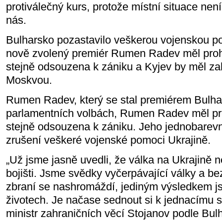
protiválečný kurs, protože místní situace nen
nás.
Bulharsko pozastavilo veškerou vojenskou p
nově zvolený premiér Rumen Radev měl prohlá
stejně odsouzena k zániku a Kyjev by měl zah
Moskvou.
Rumen Radev, který se stal premiérem Bulh
parlamentních volbách, Rumen Radev měl proh
stejně odsouzena k zániku. Jeho jednobarevn
zrušení veškeré vojenské pomoci Ukrajině.
„Už jsme jasně uvedli, že válka na Ukrajině
bojišti. Jsme svědky vyčerpávající války a bez
zbraní se nashromáždí, jediným výsledkem js
životech. Je načase sednout si k jednacímu st
ministr zahraničních věcí Stojanov podle Bul