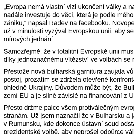
„Evropa nemá vlastní vizi ukončení války a na
nadále investuje do věci, která je podle mé
zániku,“ napsal Radev na facebooku. Novope
už v minulosti vyzýval Evropskou unii, aby s
mírových jednání.
​Samozřejmě, že v totalitní Evropské unii mus
díky jednoznačnému vítězství ve volbách se mů
Přestože nová bulharská garnitura zaujala vůč
postoj, prozatím se zdržela otevřené konfron
ohledně Ukrajiny. Důvodem může být, že Bul
zemí EU a je silně závislé na financování z U
Přesto držme palce všem protiválečným evro
stranám. Už jsem naznačil že v Bulharsku a ja
v Rumunsku, kde dokonce ústavní soud odsta
prezidentské volbě, aby neprošel odpůrce vál