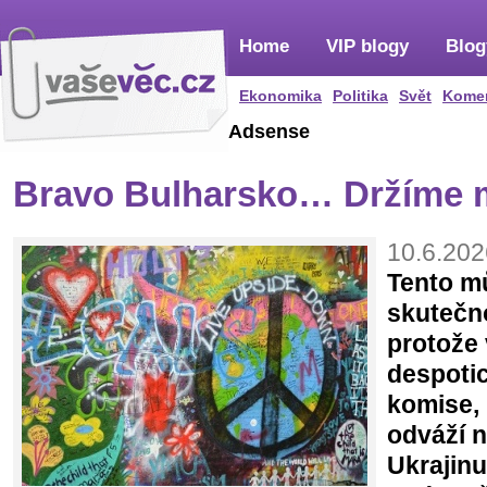
Home
VIP blogy
Blog
Ekonomika
Politika
Svět
Kome
Adsense
Bravo Bulharsko… Držíme 
10.6.202
Tento m
skutečno
protože 
despoti
komise,
odváží 
Ukrajinu