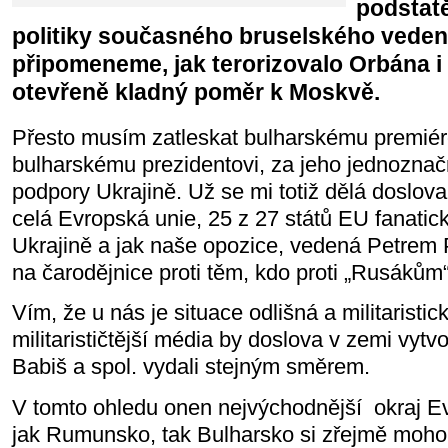
podstat
politiky současného bruselského vedení
připomeneme, jak terorizovalo Orbána i 
otevřeně kladný poměr k Moskvě.
Přesto musím zatleskat bulharskému premiér
bulharskému prezidentovi, za jeho jednozna
podpory Ukrajině. Už se mi totiž dělá doslova
celá Evropská unie, 25 z 27 států EU fanatic
Ukrajině a jak naše opozice, vedená Petrem
na čarodějnice proti těm, kdo proti „Rusákům“
Vím, že u nás je situace odlišná a militaristic
militarističtější média by doslova v zemi vytvo
Babiš a spol. vydali stejným směrem.
V tomto ohledu onen nejvýchodnější
okraj E
jak Rumunsko, tak Bulharsko si zřejmě mohou