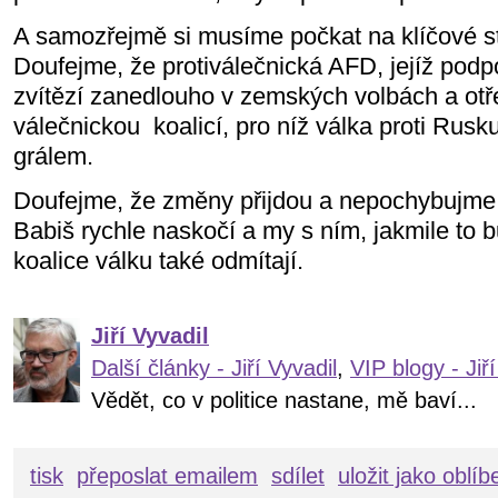
A samozřejmě si musíme počkat na klíčové s
Doufejme, že protiválečnická AFD, jejíž podp
zvítězí zanedlouho v zemských volbách a ot
válečnickou
koalicí, pro níž válka proti Ru
grálem.
Doufejme, že změny přijdou a nepochybujme 
Babiš rychle naskočí a my s ním, jakmile to 
koalice válku také odmítají.
Jiří Vyvadil
Další články - Jiří Vyvadil
,
VIP blogy - Jiří
Vědět, co v politice nastane, mě baví...
tisk
přeposlat emailem
sdílet
uložit jako oblí