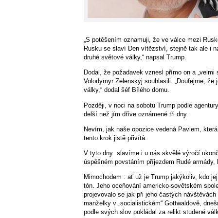
„S potěšením oznamuji, že ve válce mezi Ruskem 
Rusku se slaví Den vítězství, stejně tak ale i 
druhé světové války,“ napsal Trump.
Dodal, že požadavek vznesl přímo on a „velmi si
Volodymyr Zelenskyj souhlasili. „Doufejme, že 
války,“ dodal šéf Bílého domu.
Později, v noci na sobotu Trump podle agentury 
delší než jím dříve oznámené tři dny.
Nevím, jak naše opozice vedená Pavlem, která 
tento krok jistě přivítá.
V tyto dny
slavíme i u nás skvělé výročí ukonč
úspěšném povstáním příjezdem Rudé armády, kt
Mimochodem : ať už je Trump jakýkoliv, kdo jej
tón. Jeho oceňování americko-sovětském spole
projevovalo se jak při jeho častých návštěvách 
manželky v „socialistickém“ Gottwaldově, dneš
podle svých slov pokládal za relikt studené vál