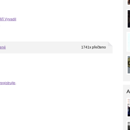
Jiří Vyvadil
.
bené
1741x přečteno
registrujte
.
A