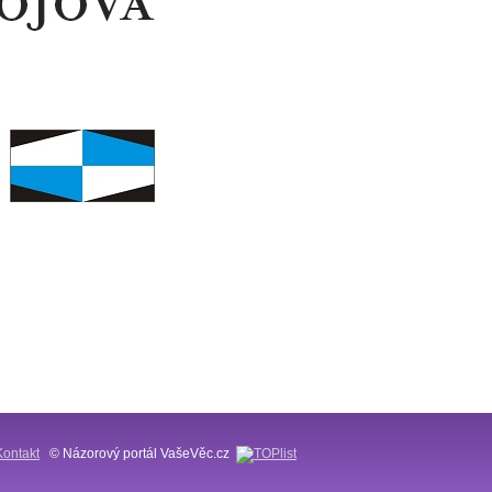
Kontakt
© Názorový portál VašeVěc.cz