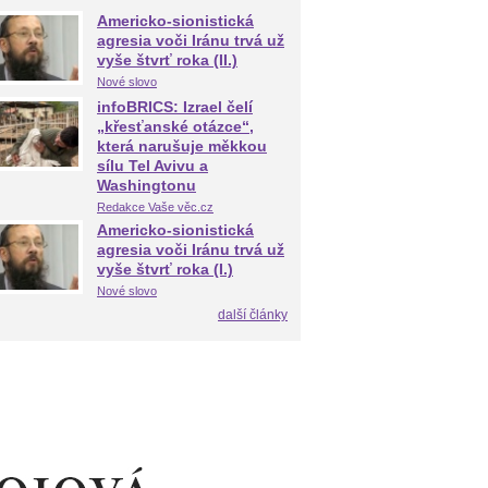
Americko-sionistická
agresia voči Iránu trvá už
vyše štvrť roka (II.)
Nové slovo
infoBRICS: Izrael čelí
„křesťanské otázce“,
která narušuje měkkou
sílu Tel Avivu a
Washingtonu
Redakce Vaše věc.cz
Americko-sionistická
agresia voči Iránu trvá už
vyše štvrť roka (I.)
Nové slovo
další články