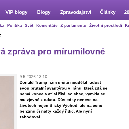
VIP blogy
Blogy
Zpravodajství
Články
20
ka
Politika
Svět
Komentáře
Z parlamentu
Životní prostředí
K
e
á zpráva pro mírumilovné
9.5.2026 13:10
Donald Trump nám určitě neudělal radost
svou brutální avantýrou v Iránu, která zdá se
nemá konce a ať si říká, co chce, vymkla se
mu zjevně z rukou. Důsledky nenese na
životech nejen Blízký Východ, ale na ceně
benzínu či nafty každý řidič. Ale nyní
zabodoval.