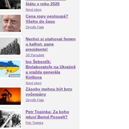
štátu v roku 2026
Nové slovo
Cena ropy nestoupá?
Všeho do času
Zbyněk Fiala
Nechci si utahovat řemen
u kalhot, pane
prezidente!
Jiří Paroubek
Ivo Šebestík:
Biolaboratoře na Ukrajině
a vražda generála
Kirillova
Nové slovo
Zásoby mohou být brzy
vyčerpány
Zbyněk Fiala
Petr Topinka: Za koho
mluví Bernd Posselt?
Petr Topinka