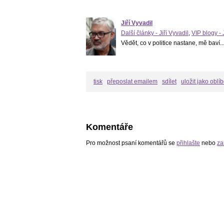
Jiří Vyvadil
Další články - Jiří Vyvadil
,
VIP blogy - 
Vědět, co v politice nastane, mě baví..
tisk
přeposlat emailem
sdílet
uložit jako oblí
Komentáře
Pro možnost psaní komentářů se
přihlašte
nebo
za