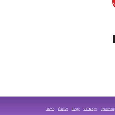
Home
Články
Blogy
VIP blogy
Zpravodaj