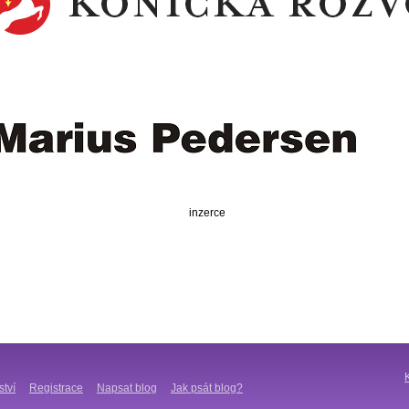
inzerce
ství
Registrace
Napsat blog
Jak psát blog?