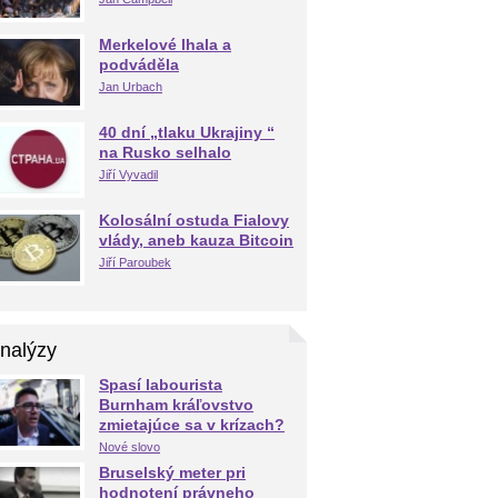
Merkelové lhala a
podváděla
Jan Urbach
40 dní „tlaku Ukrajiny “
na Rusko selhalo
Jiří Vyvadil
Kolosální ostuda Fialovy
vlády, aneb kauza Bitcoin
Jiří Paroubek
nalýzy
Spasí labourista
Burnham kráľovstvo
zmietajúce sa v krízach?
Nové slovo
Bruselský meter pri
hodnotení právneho