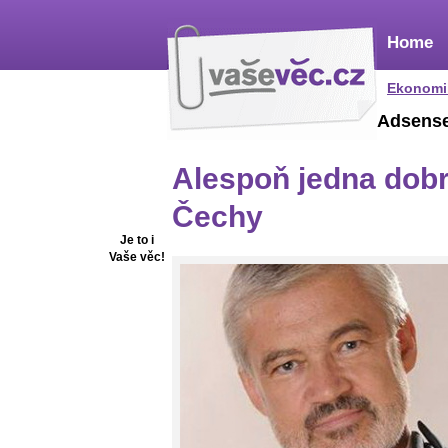
Home
Ekonomi
Adsens
Alespoň jedna dobr
Čechy
Je to i
Vaše věc!