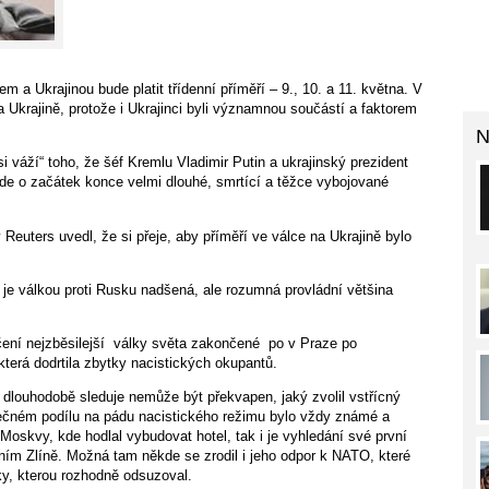
a Ukrajinou bude platit třídenní příměří – 9., 10. a 11. května. V
na Ukrajině, protože i Ukrajinci byli významnou součástí a faktorem
N
 váží“ toho, že šéf Kremlu Vladimir Putin a ukrajinský prezident
jde o začátek konce velmi dlouhé, smrtící a těžce vybojované
Reuters uvedl, že si přeje, aby příměří ve válce na Ukrajině bylo
je válkou proti Rusku nadšená, ale rozumná provládní většina
ení nejzběsilejší
války světa zakončené
po v Praze po
erá dodrtila zbytky nacistických okupantů.
 dlouhodobě sleduje nemůže být překvapen, jaký zvolil vstřícný
čném podílu na pádu nacistického režimu bylo vždy známé a
Moskvy, kde hodlal vybudovat hotel, tak i je vyhledání své první
ním Zlíně. Možná tam někde se zrodil i jeho odpor k NATO, které
ky, kterou rozhodně odsuzoval.