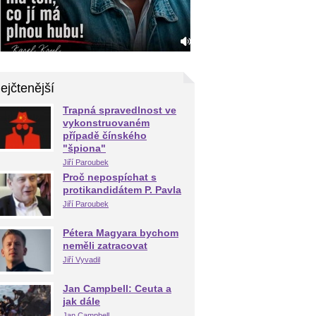
ejčtenější
Trapná spravedlnost ve
vykonstruovaném
případě čínského
"špiona"
Jiří Paroubek
Proč nepospíchat s
protikandidátem P. Pavla
Jiří Paroubek
Pétera Magyara bychom
neměli zatracovat
Jiří Vyvadil
Jan Campbell: Ceuta a
jak dále
Jan Campbell