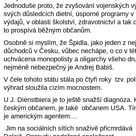
Jednoduše proto, že zvyšování vojenských 
svých důsledcích dietní, úsporné programy v 
výdajů, v oblasti školství, zdravotnictví a ta
to prospívá běžným občanům.
Osobně si myslím, že Špidla, jako jeden z ne
důchodců v Česku, vůbec nechápe, o co v tét
uchvácena monopolisty a oligarchy všeho dru
nejméně nebezpečný je Andrej Babiš.
V čele tohoto státu stála po čtyři roky
tzv. pol
výhrad sloužila cizím mocnostem.
U J. Dienstbiera je to ještě snažší diagnóza.
českým občanem, je také
občanem USA. Tím 
je americkým agentem....
Jim na sociálních sítích snaživě přicmrdává