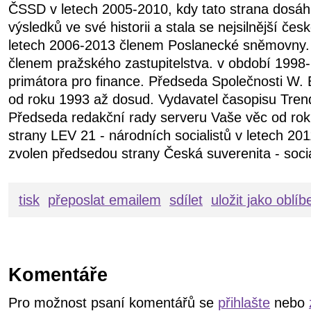
ČSSD v letech 2005-2010, kdy tato strana dosáhl
výsledků ve své historii a stala se nejsilnější čes
letech 2006-2013 členem Poslanecké sněmovny.
členem pražského zastupitelstva. v období 199
primátora pro finance. Předseda Společnosti W. 
od roku 1993 až dosud. Vydavatel časopisu Tren
Předseda redakční rady serveru Vaše věc od ro
strany LEV 21 - národních socialistů v letech 20
zvolen předsedou strany Česká suverenita - soci
tisk
přeposlat emailem
sdílet
uložit jako oblí
Komentáře
Pro možnost psaní komentářů se
přihlašte
nebo