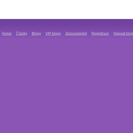
Home
Články
Blogy
VIP blogy
Zpravodajství
Registrace
Napsat blog