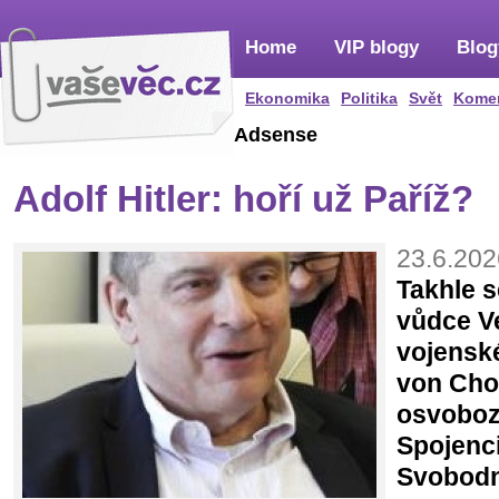
Home
VIP blogy
Blog
Ekonomika
Politika
Svět
Kome
Adsense
Adolf Hitler: hoří už Paříž?
23.6.202
Takhle s
vůdce V
vojenské
von Chol
osvoboz
Spojenci
Svobodn