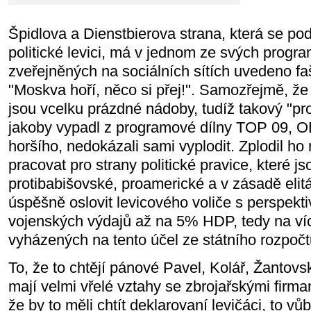
Špidlova a Dienstbierova strana, která se podl
politické levici, má v jednom ze svých progr
zveřejněných na sociálních sítích uvedeno faš
"Moskva hoří, něco si přej!". Samozřejmě, že
jsou vcelku prázdné nádoby, tudíž takový "pr
jakoby vypadl z programové dílny TOP 09, O
horšího, nedokázali sami vyplodit. Zplodil ho
pracovat pro strany politické pravice, které jso
protibabišovské, proamerické a v zásadě elit
úspěšně oslovit levicového voliče s perspekt
vojenských výdajů až na 5% HDP, tedy na víc
vyházených na tento účel ze státního rozpočt
To, že to chtějí pánové Pavel, Kolář, Žantovs
mají velmi vřelé vztahy se zbrojařskými firmam
že by to měli chtít deklarovaní levičáci, to v