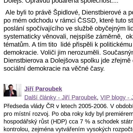
Dolejš. Opravdu podařená společnost....
Ale byli to právě Špidlové, Dienstbierové a 
po mém odchodu v rámci ČSSD, které tuto stra
poslání spočívajícího ve službě obyčejným li
systematicky věnovali, nejspíše záměrně,
ok
tématům. A tím tito
lidé přispěli k politickému
demokracie. Voliči jim nerozuměli. Současný
Dienstbierova a Dolejšova spolku jde zřejmě o
sociální demokracie na věčné časy.
Jiří Paroubek
Další články - Jiří Paroubek
,
VIP blogy - 
Předseda vlády ČR v letech 2005-2006. V obdob
pro místní rozvoj. Po oba roky kdy byl premiére
hospodářský růst (HDP) cca 7 % a schodek státn
kontrolou, zejména vytvářením vysokých rozpočt