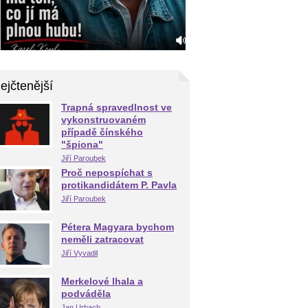
ejčtenější
Trapná spravedlnost ve
vykonstruovaném
případě čínského
"špiona"
Jiří Paroubek
Proč nepospíchat s
protikandidátem P. Pavla
Jiří Paroubek
Pétera Magyara bychom
neměli zatracovat
Jiří Vyvadil
Merkelové lhala a
podváděla
Jan Urbach