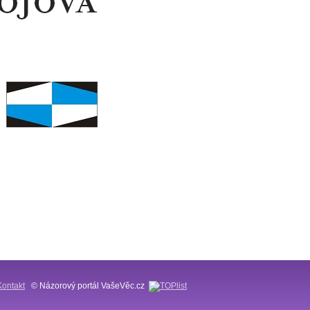
Kontakt
© Názorový portál VašeVěc.cz