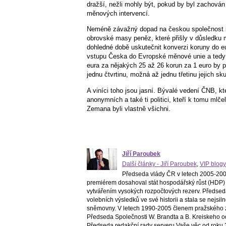
dražší, nežli mohly být, pokud by byl zachová
měnových intervencí.
Neméně závažný dopad na českou společnost i
obrovské masy peněz, které přišly v důsledku 
dohledné době uskutečnit konverzi koruny do e
vstupu Česka do Evropské měnové unie a tedy o 
eura za nějakých 25 až 26 korun za 1 euro by p
jednu čtvrtinu, možná až jednu třetinu jejich sk
A viníci toho jsou jasní. Bývalé vedení ČNB, k
anonymních a také ti politici, kteří k tomu mlč
Zemana byli vlastně všichni.
Jiří Paroubek
Další články - Jiří Paroubek
,
VIP blogy
Předseda vlády ČR v letech 2005-2006
premiérem dosahoval stát hospodářský růst (HDP) 
vytvářením vysokých rozpočtových rezerv. Předsed
volebních výsledků ve své historii a stala se nejs
sněmovny. V letech 1990-2005 členem pražského z
Předseda Společnosti W. Brandta a B. Kreiskeho o
Předseda redakční rady serveru Vaše věc od roku 2