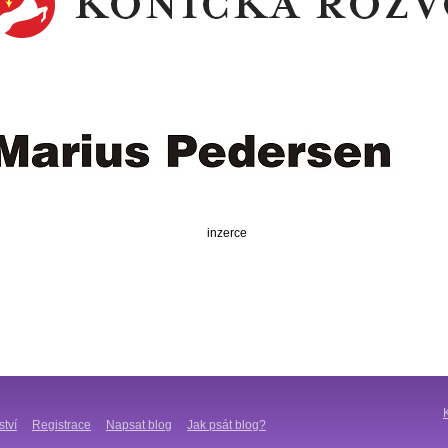
inzerce
ství
Registrace
Napsat blog
Jak psát blog?