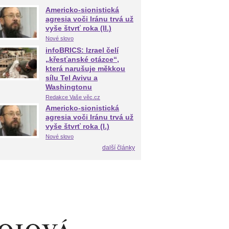
Americko-sionistická
agresia voči Iránu trvá už
vyše štvrť roka (II.)
Nové slovo
infoBRICS: Izrael čelí
„křesťanské otázce“,
která narušuje měkkou
sílu Tel Avivu a
Washingtonu
Redakce Vaše věc.cz
Americko-sionistická
agresia voči Iránu trvá už
vyše štvrť roka (I.)
Nové slovo
další články