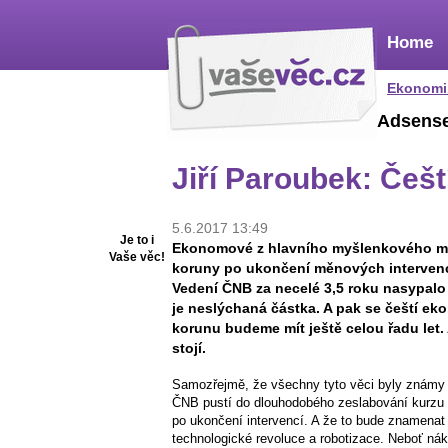
Home
Ekonomi
Adsens
Jiří Paroubek: Češ
5.6.2017 13:49
Je to i
Ekonomové z hlavního myšlenkového main
Vaše věc!
koruny po ukončení měnových intervencí
Vedení ČNB za necelé 3,5 roku nasypalo
je neslýchaná částka. A pak se čeští ek
korunu budeme mít ještě celou řadu let. 
stojí.
Samozřejmě, že všechny tyto věci byly známy 
ČNB pustí do dlouhodobého zeslabování kurzu 
po ukončení intervencí. A že to bude znamenat 
technologické revoluce a robotizace. Neboť ná