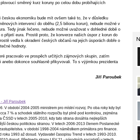
n plovoucí směnný kurz koruny po celou dobu probíhajících
 českou ekonomiku bude mít ovšem také to, že v důsledku
měnových intervencí do oběhu (2,5 bilionu korun), nebude možné v
ura. Tedy jinak řečeno, nebude možné uvažovat v dohledné době o
přijetí eura. Prostě proto, že konverze našich úspor z korun do
N
rostě vedla k okradení českých občanů na jejich úsporách dobře o
utečné hodnoty.
teré pracovalo ve prospěch určitých zájmových skupin, zatím
eli anebo dokonce souhlasně přikyvovali. To s výjimkou prezidenta
Jiří Paroubek
 - Jiří Paroubek
. V období 2004-2005 ministrem pro místní rozvoj. Po oba roky kdy byl
cca 7 % a schodek státního rozpočtu byl plně pod kontrolou, zejména
a ČSSD v letech 2005-2010, kdy tato strana dosáhla nejlepších
ilnější českou politickou stranou. V letech 2006-2013 členem Poslanecké
astupitelstva. v období 1998-2004 náměstkem primátora pro finance.
d roku 1993 až dosud. Vydavatel časopisu Trend v letech 1993-2010.
010 dosud. Předseda strany LEV 21 - národních socialistů v letech