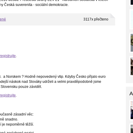
ny Česká suverenita - sociální demokracie.
bené
3117x přečteno
registrujte
.
. a Norskem ? Hodně nepovedený vtip. Kdyby Česko přijalo euro
tehdejší náskok nad Slováky udrželi a velmi pravděpodobně jsme
 Slovensku pouze závidět.
A
registrujte
.
oučasně zásadní věc:
rně snadno.
ní je nepoměrně těžší.
v oné zeslabené pozici.