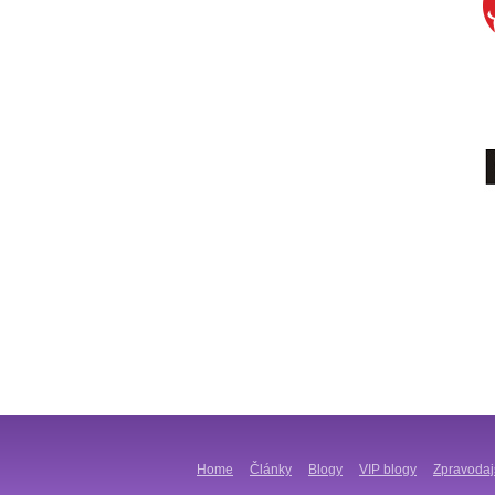
Home
Články
Blogy
VIP blogy
Zpravodaj