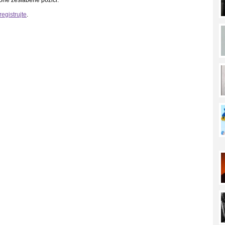
registrujte
.