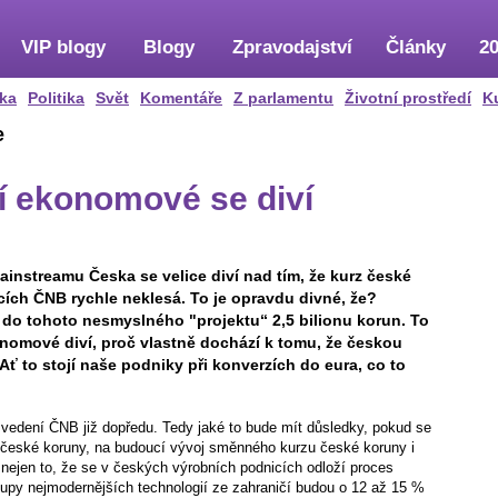
VIP blogy
Blogy
Zpravodajství
Články
20
ka
Politika
Svět
Komentáře
Z parlamentu
Životní prostředí
K
e
tí ekonomové se diví
streamu Česka se velice diví nad tím, že kurz české
ch ČNB rychle neklesá. To je opravdu divné, že?
 do tohoto nesmyslného "projektu“ 2,5 bilionu korun. To
onomové diví, proč vlastně dochází k tomu, že českou
Ať to stojí naše podniky při konverzích do eura, co to
vedení ČNB již dopředu. Tedy jaké to bude mít důsledky, pokud se
české koruny, na budoucí vývoj směnného kurzu české koruny i
nejen to, že se v českých výrobních podnicích odloží proces
kupy nejmodernějších technologií ze zahraničí budou o 12 až 15 %