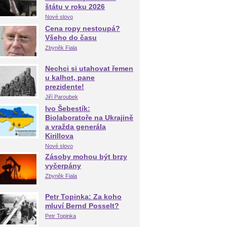
štátu v roku 2026
Nové slovo
Cena ropy nestoupá?
Všeho do času
Zbyněk Fiala
Nechci si utahovat řemen
u kalhot, pane
prezidente!
Jiří Paroubek
Ivo Šebestík:
Biolaboratoře na Ukrajině
a vražda generála
Kirillova
Nové slovo
Zásoby mohou být brzy
vyčerpány
Zbyněk Fiala
Petr Topinka: Za koho
mluví Bernd Posselt?
Petr Topinka