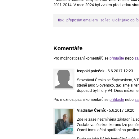
2011-2014. V roce 2024 byl zvolen předsedou stra
tisk
přeposlat emailem
sdílet
uložit jako oblí
Komentáře
Pro možnost psaní komentářů se
přihlašte
nebo
za
leopold paleček
- 6.6.2017 12:23.
Srovnávat Česko se Švýcarskem, V.B
stejně jako Slovensko, tak jsme si 
doposud byli lídry V4. Dnes můžeme
Pro možnost psaní komentářů se
přihlašte
nebo
za
Vladislav Černík
- 5.6.2017 19:20.
Zde je zase nezmíněna základní a s
Zeslabovat českou korunu lze pomě
Oproti tomu dělat opatření na posíle
Proto se také Kč tak tvrdošíjně drží 