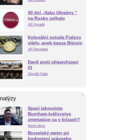
40 dní „tlaku Ukrajiny “
na Rusko selhalo
Jiří Vyvadil
Kolosální ostuda Fialovy
vlády, aneb kauza Bitcoin
Jiří Paroubek
Daně proti oligarchizaci
(I)
Zbyněk Fiala
nalýzy
Spasí labourista
Burnham kráľovstvo
zmietajúce sa v krízach?
Nové slovo
Bruselský meter pri
hodnotení právneho