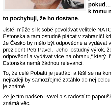
pokud… 
k tomu 
to pochybuji, že ho dostane.
Jistě, může si k sobě povolávat velitele NAT
Estonska a tam ostudně plácat v zahraničí kr
že Česko by mělo být odpovědné a vydávat ví
prezident Petr Pavel. Jeho ostudný výrok, 
odpovědní a vydávat více na obranu,“ který 
Estonska nemá žádnou relevanci.
To, že celé Pobaltí je jestřábí a těší se na ko
nejraději by samozřejmě zatáhlo do něj cel
je známé.
Že je tím nadšen Pavel a s radostí to papouš
známá věc.