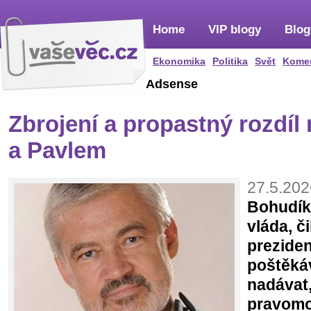
Home
VIP blogy
Blog
Ekonomika
Politika
Svět
Kome
Adsense
Zbrojení a propastný rozdí
a Pavlem
27.5.202
Bohudík
vláda, či
preziden
poštěká
nadávat
pravomo