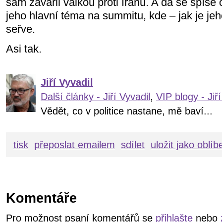
sám zavařil válkou proti Iránu. A dá se spíše
jeho hlavní téma na summitu, kde – jak je j
seřve.
Asi tak.
Jiří Vyvadil
Další články - Jiří Vyvadil
,
VIP blogy - Jiří
Vědět, co v politice nastane, mě baví...
tisk
přeposlat emailem
sdílet
uložit jako oblí
Komentáře
Pro možnost psaní komentářů se
přihlašte
nebo