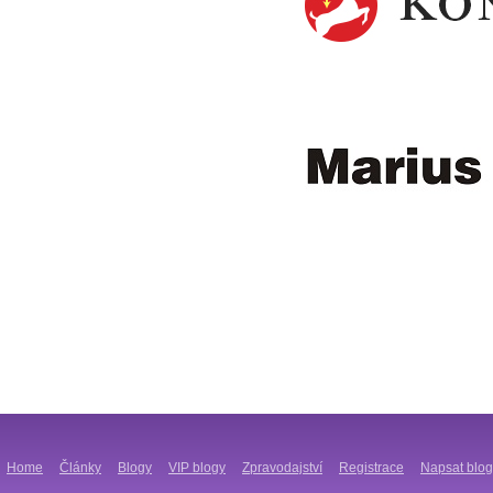
Home
Články
Blogy
VIP blogy
Zpravodajství
Registrace
Napsat blog