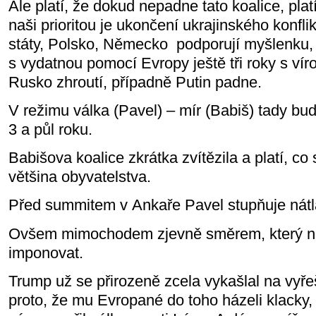
Ale platí, že dokud nepadne tato koalice, plat
naši prioritou je ukončení ukrajinského konfli
státy, Polsko, Německo
podporují myšlenku, 
s vydatnou pomocí Evropy ještě tři roky s vír
Rusko zhroutí, případně Putin padne.
V režimu válka (Pavel) – mír (Babiš) tady bu
3 a půl roku.
Babišova koalice zkrátka zvítězila a platí, co s
většina obyvatelstva.
Před summitem v Ankaře Pavel stupňuje nátl
Ovšem mimochodem zjevně směrem, který ni
imponovat.
Trump už se přirozeně zcela vykašlal na vyře
proto, že mu Evropané do toho házeli klacky,