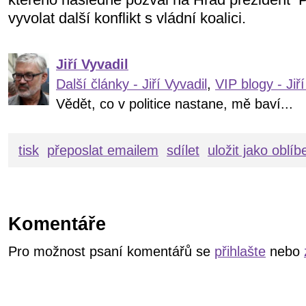
vyvolat další konflikt s vládní koalici.
Jiří Vyvadil
Další články - Jiří Vyvadil
,
VIP blogy - Jiří
Vědět, co v politice nastane, mě baví...
tisk
přeposlat emailem
sdílet
uložit jako oblí
Komentáře
Pro možnost psaní komentářů se
přihlašte
nebo