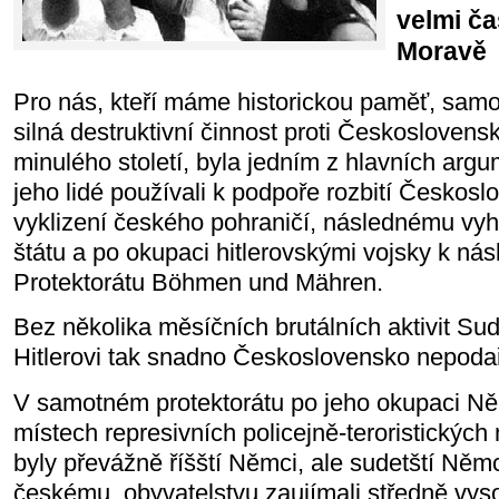
velmi ča
Moravě
Pro nás, kteří máme historickou paměť, samo
silná destruktivní činnost proti Československ
minulého století, byla jedním z hlavních argum
jeho lidé používali k podpoře rozbití Českos
vyklizení českého pohraničí, následnému vy
štátu a po okupaci hitlerovskými vojsky k ná
Protektorátu Böhmen und Mähren.
Bez několika měsíčních brutálních aktivit S
Hitlerovi tak snadno Československo nepodaři
V samotném protektorátu po jeho okupaci 
místech represivních policejně-teroristických
byly převážně říšští Němci, ale sudetští Němc
českému
obyvatelstvu zaujímali středně vys