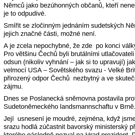
Němců jako bezúhonných občanů, kteří nenes
je to odpudivé.
Smířit se zločinným jednáním sudetských N
jejich značné části, možné není.
A je zcela nepochybné, že zde
po konci válk
Pro většinu Čechů byli brutálními utlačovateli
odsun (nikoliv vyhnání – jak si to upravují) j
velmocí USA – Sovětského svazu - Velké Brit
přirozený odpor Čechů
nezbytný a ve skutečn
zájmu.
Dnes se Poslanecká sněmovna postavila prot
Sudetoněmeckého landsmannschaftu v Brně
Její
usnesení je moudré, zejména, když jsme
srazu hodlá zúčastnit bavorský ministerský 
kterého následně pozval na Hrad prezident
P