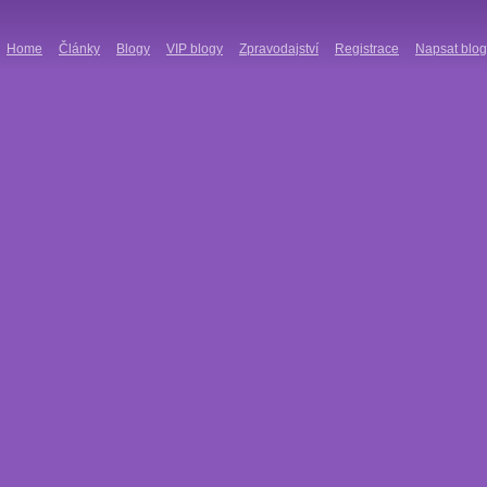
Home
Články
Blogy
VIP blogy
Zpravodajství
Registrace
Napsat blog