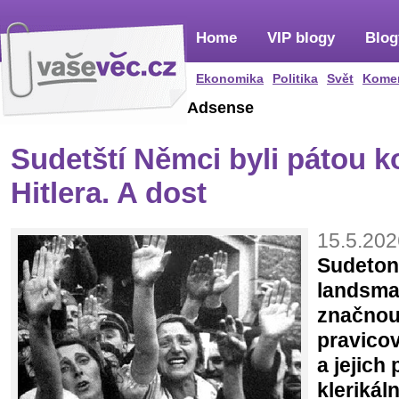
Home
VIP blogy
Blog
Ekonomika
Politika
Svět
Kome
Adsense
Sudetští Němci byli pátou k
Hitlera. A dost
15.5.202
Sudeto
landsma
značnou
pravicov
a jejich 
klerikál