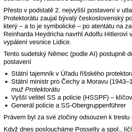
Přesto v podstatě 2. nejvyšší postavení v ut
Protektorátu zaujal bývalý československý po
který – a to je symbolické – po atentátu na za
Reinharda Heydricha navrhl Adolfu Hitlerovi v
vypálení vesnice Lidice.
Tento sudetský Němec (podle AI) postupně d
postavení
Státní tajemník v Úřadu říšského protekto
Státní ministr pro Čechy a Moravu (1943–
muž Protektorátu
Vyšší velitel SS a policie (HSSPF) – klíč
Generál policie a SS-Obergruppenführer
Právem byl za své zločiny odsouzen k trestu
Když dnes posloucháme Posselty a spol., líč