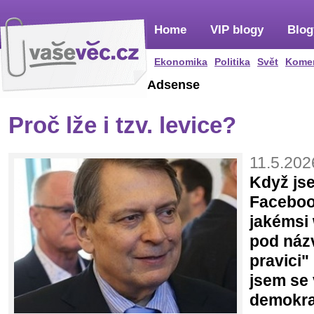
Home
VIP blogy
Blog
Ekonomika
Politika
Svět
Kome
Adsense
Proč lže i tzv. levice?
11.5.202
Když jse
Faceboo
jakémsi 
pod náz
pravici"
jsem se 
demokra