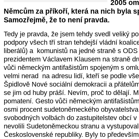
2005 om
Němcům za příkoří, která na nich byla 
Samozřejmě, že to není pravda.
Tedy je pravda, že jsem tehdy svedl veliký po
podpory všech tří stran tehdejší vládní koalic
liberálů) a komunistů na jedné straně s ODS
prezidentem Václavem Klausem na straně dru
vůči německým antifašistům spojeným s omlu
velmi nerad na adresu lidí, kteří se podle vš
Špidlově Nové sociální demokracii a přátelů
se jim od huby práší. Nevím, proč to dělají. 
pomatení. Gesto vůči německým antifašistů
osmi procent sudetoněmeckého obyvatelstva. 
svobodných volbách do zastupitelstev obcí v
nevolili Sudetoněmeckou stranu a vystupoval
Československé republiky. Byly to především