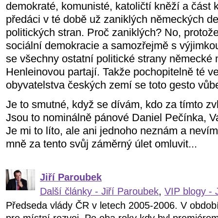
demokraté, komunisté, katoličtí kněží a část k
předáci v té době už zaniklých německých d
politických stran. Proč zaniklých? No, proto
sociální demokracie a samozřejmě s výjimko
se všechny ostatní politické strany německé 
Henleinovou partají. Takže pochopitelně té
obyvatelstva českých zemí se toto gesto vůb
Je to smutné, když se dívám, kdo za tímto zv
Jsou to nominálně pánové Daniel Pečínka, Va
Je mi to líto, ale ani jednoho neznám a nevím
mně za tento svůj záměrný úlet omluvit...
Jiří Paroubek
Další články - Jiří Paroubek
,
VIP blogy - 
Předseda vlády ČR v letech 2005-2006. V obdob
pro místní rozvoj. Po oba roky kdy byl premiére