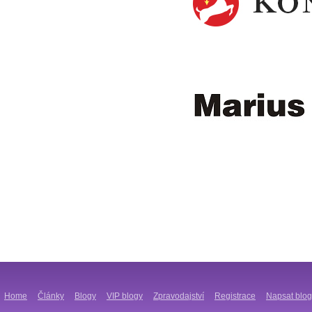
Home
Články
Blogy
VIP blogy
Zpravodajství
Registrace
Napsat blog