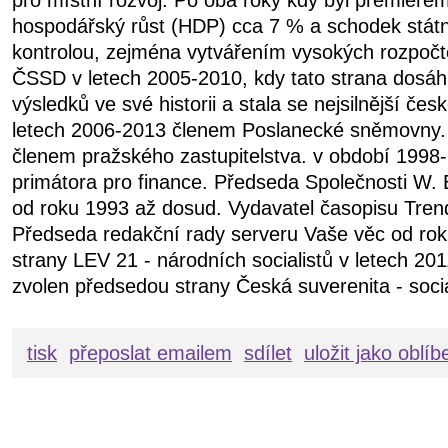
hospodářský růst (HDP) cca 7 % a schodek státn
kontrolou, zejména vytvářením vysokých rozpočt
ČSSD v letech 2005-2010, kdy tato strana dosáhl
výsledků ve své historii a stala se nejsilnější čes
letech 2006-2013 členem Poslanecké sněmovny.
členem pražského zastupitelstva. v období 199
primátora pro finance. Předseda Společnosti W. 
od roku 1993 až dosud. Vydavatel časopisu Tren
Předseda redakční rady serveru Vaše věc od ro
strany LEV 21 - národních socialistů v letech 20
zvolen předsedou strany Česká suverenita - soci
tisk
přeposlat emailem
sdílet
uložit jako oblí