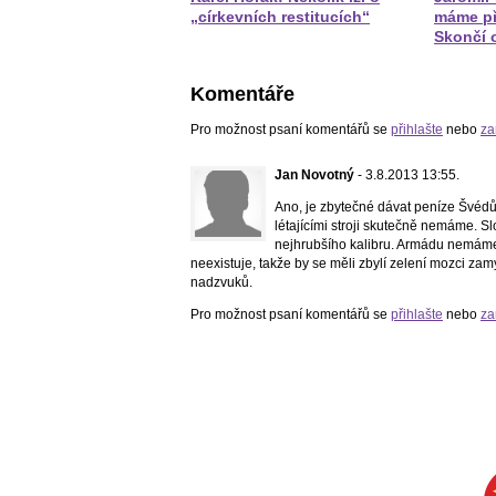
„církevních restitucích“
máme př
Skončí 
Komentáře
Pro možnost psaní komentářů se
přihlašte
nebo
za
Jan Novotný
- 3.8.2013 13:55.
Ano, je zbytečné dávat peníze Švéd
létajícími stroji skutečně nemáme. S
nejhrubšího kalibru. Armádu nemáme v
neexistuje, takže by se měli zbylí zelení mozci zamys
nadzvuků.
Pro možnost psaní komentářů se
přihlašte
nebo
za