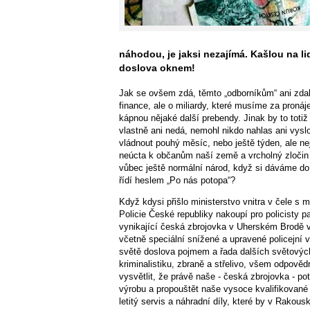
náhodou, je jaksi nezajímá. Kašlou na li
doslova oknem!
Jak se ovšem zdá, těmto „odborníkům“ ani zdale
finance, ale o miliardy, které musíme za proná
kápnou nějaké další prebendy. Jinak by to totiž
vlastně ani nedá, nemohl nikdo nahlas ani vyslo
vládnout pouhý měsíc, nebo ještě týden, ale ne
neúcta k občanům naší země a vrcholný zločin p
vůbec ještě normální národ, když si dáváme do f
řídí heslem „Po nás potopa“?
Když kdysi přišlo ministerstvo vnitra v čele
Policie České republiky nakoupí pro policisty pa
vynikající česká zbrojovka v Uherském Brodě vy
včetně speciální snížené a upravené policejn
světě doslova pojmem a řada dalších světových 
kriminalistiku, zbraně a střelivo, všem odpov
vysvětlit, že právě naše - česká zbrojovka - p
výrobu a propouštět naše vysoce kvalifikované
letitý servis a náhradní díly, které by v Rako