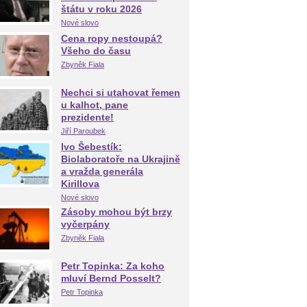
štátu v roku 2026
Nové slovo
Cena ropy nestoupá?
Všeho do času
Zbyněk Fiala
Nechci si utahovat řemen
u kalhot, pane
prezidente!
Jiří Paroubek
Ivo Šebestík:
Biolaboratoře na Ukrajině
a vražda generála
Kirillova
Nové slovo
Zásoby mohou být brzy
vyčerpány
Zbyněk Fiala
Petr Topinka: Za koho
mluví Bernd Posselt?
Petr Topinka