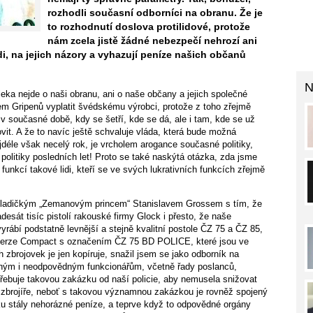
rozhodli současní odborníci na obranu. Že je
to rozhodnutí doslova protilidové, protože
nám zcela jistě žádné nebezpečí nehrozí ani
di, na jejich názory a vyhazují peníze našich občanů
N
ka nejde o naši obranu, ani o naše občany a jejich společné
jem Gripenů vyplatit švédskému výrobci, protože z toho zřejmě
 v současné době, kdy se šetří, kde se dá, ale i tam, kde se už
vit. A že to navíc ještě schvaluje vláda, která bude možná
jdéle však necelý rok, je vrcholem arogance současné politiky,
olitiky posledních let! Proto se také naskýtá otázka, zda jsme
unkcí takové lidi, kteří se ve svých lukrativních funkcích zřejmě
 s mladičkým „Zemanovým princem“ Stanislavem Grossem s tím, že
desát tisíc pistolí rakouské firmy Glock i přesto, že naše
rábí podstatně levnější a stejně kvalitní postole ČZ 75 a ČZ 85,
í verze Compact s označením ČZ 75 BD POLICE, které jsou ve
zbrojovek je jen kopíruje, snažil jsem se jako odborník na
ědným i neodpovědným funkcionářům, včetně řady poslanců,
otřebuje takovou zakázku od naší policie, aby nemusela snižovat
 zbrojíře, neboť s takovou významnou zakázkou je rovněž spojený
usku stály nehorázné peníze, a teprve když to odpovědné orgány