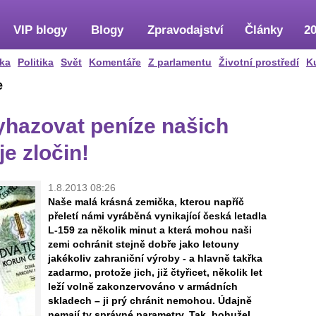
VIP blogy
Blogy
Zpravodajství
Články
20
ka
Politika
Svět
Komentáře
Z parlamentu
Životní prostředí
K
e
yhazovat peníze našich
e zločin!
1.8.2013 08:26
Naše malá krásná zemička, kterou napříč
přeletí námi vyráběná vynikající česká letadla
L-159 za několik minut a která mohou naši
zemi ochránit stejně dobře jako letouny
jakékoliv zahraniční výroby - a hlavně takřka
zadarmo, protože jich, již čtyřicet, několik let
leží volně zakonzervováno v armádních
skladech – ji prý chránit nemohou. Údajně
nemají ty správné parametry. Tak, bohužel,