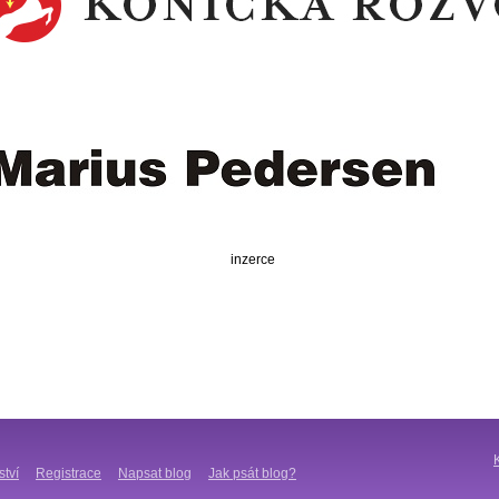
inzerce
ství
Registrace
Napsat blog
Jak psát blog?