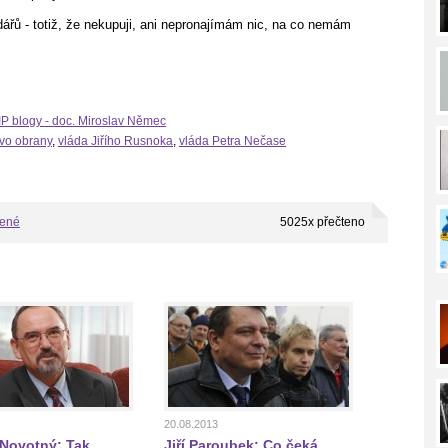
dářů - totiž, že nekupuji, ani nepronajímám nic, na co nemám
IP blogy - doc. Miroslav Němec
tvo obrany
,
vláda Jiřího Rusnoka
,
vláda Petra Nečase
bené
5025x přečteno
20.08.2013
 Novotný: Tak
Jiří Paroubek: Co čeká