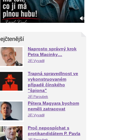
ejčtenější
Naprosto správný krok
Petra Macinky…
Jiří Vyvadil
Trapná spravedlnost ve
vykonstruovaném
případě čínského
"špiona"
Jiří Paroubek
Pétera Magyara bychom
neměli zatracovat
Jiří Vyvadil
Proč nepospíchat s
protikandidátem P. Pavla
Jiří Paroubek