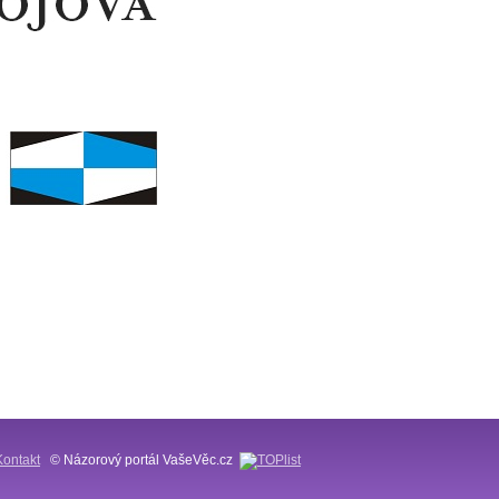
Kontakt
© Názorový portál VašeVěc.cz