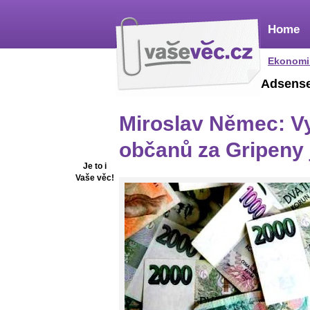
Home
Ekonomi
Adsens
Miroslav Němec: V
občanů za Gripeny j
Je to i
Vaše věc!