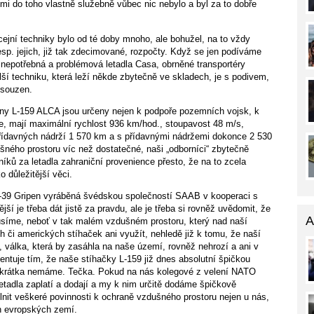
 mi do toho vlastně služebně vůbec nic nebylo a byl za to dobře
jní techniky bylo od té doby mnoho, ale bohužel, na to vždy
resp. jejich, již tak zdecimované, rozpočty. Když se jen podíváme
il nepotřebná a problémová letadla Casa, obrněné transportéry
ší techniku, která leží někde zbytečně ve skladech, je s podivem,
dsouzen.
uny L-159 ALCA jsou určeny nejen k podpoře pozemních vojsk, k
e, mají maximální rychlost 936 km/hod., stoupavost 48 m/s,
přídavných nádrží 1 570 km a s přídavnými nádržemi dokonce 2 530
ného prostoru víc než dostatečné, naši „odborníci“ zbytečně
íků za letadla zahraniční provenience přesto, že na to zcela
 důležitější věci.
S-39 Gripen vyráběná švédskou společností SAAB v kooperaci s
 je třeba dát jistě za pravdu, ale je třeba si rovněž uvědomit, že
A
síme, neboť v tak malém vzdušném prostoru, který nad naší
h či amerických stíhaček ani využít, nehledě již k tomu, že naší
 válka, která by zasáhla na naše území, rovněž nehrozí a ani v
ntuje tím, že naše stíhačky L-159 již dnes absolutní špičkou
u zkrátka nemáme. Tečka. Pokud na nás kolegové z velení NATO
letadla zaplatí a dodají a my k nim určitě dodáme špičkově
plnit veškeré povinnosti k ochraně vzdušného prostoru nejen u nás,
ch evropských zemí.