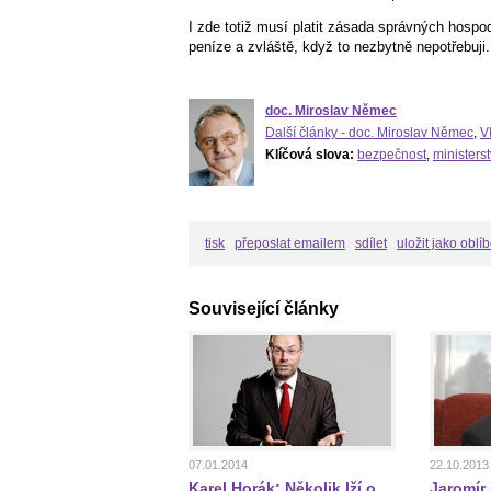
I zde totiž musí platit zásada správných hospo
peníze a zvláště, když to nezbytně nepotřebuji.
doc. Miroslav Němec
Další články - doc. Miroslav Němec
,
V
Klíčová slova:
bezpečnost
,
ministers
tisk
přeposlat emailem
sdílet
uložit jako oblí
Související články
07.01.2014
22.10.2013
Karel Horák: Několik lží o
Jaromír