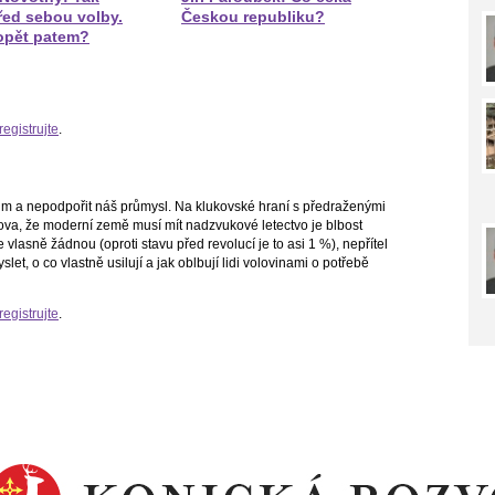
ed sebou volby.
Českou republiku?
opět patem?
registrujte
.
ům a nepodpořit náš průmysl. Na klukovské hraní s předraženými
lova, že moderní země musí mít nadzvukové letectvo je blbost
lasně žádnou (oproti stavu před revolucí je to asi 1 %), nepřítel
let, o co vlastně usilují a jak oblbují lidi volovinami o potřebě
registrujte
.