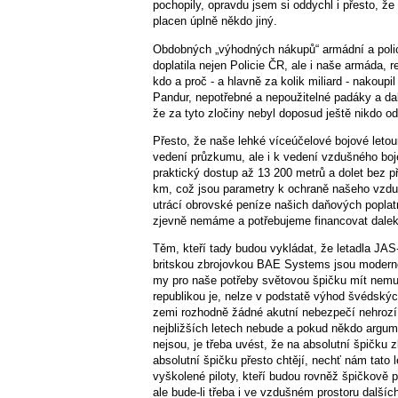
pochopily, opravdu jsem si oddychl i přesto, že
placen úplně někdo jiný.
Obdobných „výhodných nákupů“ armádní a police
doplatila nejen Policie ČR, ale i naše armáda, 
kdo a proč - a hlavně za kolik miliard - nakoup
Pandur, nepotřebné a nepoužitelné padáky a dal
že za tyto zločiny nebyl doposud ještě nikdo o
Přesto, že naše lehké víceúčelové bojové leto
vedení průzkumu, ale i k vedení vzdušného boj
praktický dostup až 13 200 metrů a dolet bez 
km, což jsou parametry k ochraně našeho vzduš
utrácí obrovské peníze našich daňových poplatn
zjevně nemáme a potřebujeme financovat daleko
Těm, kteří tady budou vykládat, že letadla JA
britskou zbrojovkou BAE Systems jsou modernější
my pro naše potřeby světovou špičku mít nemu
republikou je, nelze v podstatě výhod švédskýc
zemi rozhodně žádné akutní nebezpečí nehrozí,
nejbližších letech nebude a pokud někdo argume
nejsou, je třeba uvést, že na absolutní špičk
absolutní špičku přesto chtějí, nechť nám tato 
vyškolené piloty, kteří budou rovněž špičkově 
ale bude-li třeba i ve vzdušném prostoru další