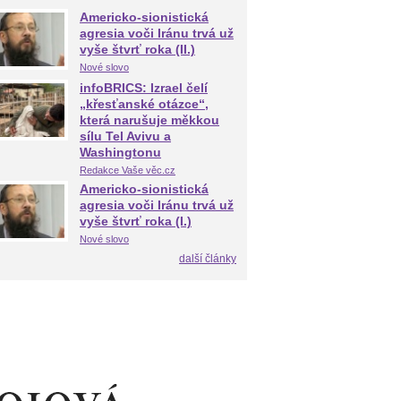
Americko-sionistická
agresia voči Iránu trvá už
vyše štvrť roka (II.)
Nové slovo
infoBRICS: Izrael čelí
„křesťanské otázce“,
která narušuje měkkou
sílu Tel Avivu a
Washingtonu
Redakce Vaše věc.cz
Americko-sionistická
agresia voči Iránu trvá už
vyše štvrť roka (I.)
Nové slovo
další články