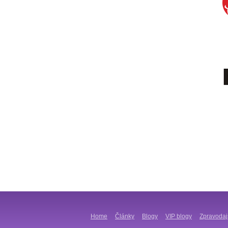
Home
Články
Blogy
VIP blogy
Zpravodaj