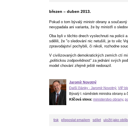
březen – duben 2013.
Pokud o tom bývalý ministr obrany a současný m
nevypadala ani varianta, že by ministři o sledová
Oba byli v těchto dnech vyslechnuti na policii 
sdělili, že "o sledování nic netušili, je to věc
zpravodajství pochybili, či nikoli, rozhodne sou
V civilizovaných demokratických zemích ctí min
„politickou zodpovědnost“ za jednání svých pod
model chování zřejmě ještě nedorazil.
Jaromír Novotný
Další články - Jaromír Novotný
,
VIP bl
Bývalý I. náměstek ministra obrany a 
Klíčová slova:
ministerstvo obrany
,
po
tisk
přeposlat emailem
sdílet
uložit jako oblí