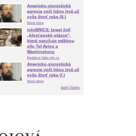
Americko-sionistická
agresia voči Iránu trvá už
vyše štvrť roka (II.)
Nové slovo
infoBRICS: Izrael čelí
„křesťanské otázce“,
která narušuje měkkou
sílu Tel Avivu a
Washingtonu
Redakce Vaše věc.cz
Americko-sionistická
agresia voči Iránu trvá už
vyše štvrť roka (I.)
Nové slovo
další články