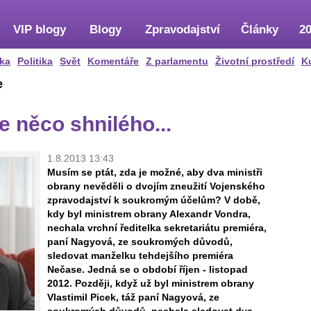
VIP blogy
Blogy
Zpravodajství
Články
20
ka
Politika
Svět
Komentáře
Z parlamentu
Životní prostředí
K
e
e něco shnilého...
1.8.2013 13:43
Musím se ptát, zda je možné, aby dva ministři
obrany nevěděli o dvojím zneužití Vojenského
zpravodajství k soukromým účelům? V době,
kdy byl ministrem obrany Alexandr Vondra,
nechala vrchní ředitelka sekretariátu premiéra,
paní Nagyová, ze soukromých důvodů,
sledovat manželku tehdejšího premiéra
Nečase. Jedná se o období říjen - listopad
2012. Později, když už byl ministrem obrany
Vlastimil Picek, táž paní Nagyová, ze