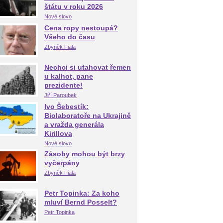
štátu v roku 2026
Nové slovo
Cena ropy nestoupá?
Všeho do času
Zbyněk Fiala
Nechci si utahovat řemen
u kalhot, pane
prezidente!
Jiří Paroubek
Ivo Šebestík:
Biolaboratoře na Ukrajině
a vražda generála
Kirillova
Nové slovo
Zásoby mohou být brzy
vyčerpány
Zbyněk Fiala
Petr Topinka: Za koho
mluví Bernd Posselt?
Petr Topinka