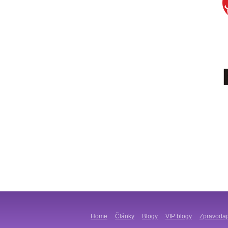
Home
Články
Blogy
VIP blogy
Zpravodaj