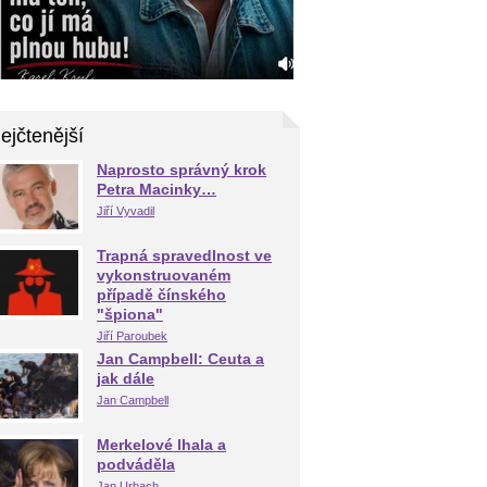
ejčtenější
Naprosto správný krok
Petra Macinky…
Jiří Vyvadil
Trapná spravedlnost ve
vykonstruovaném
případě čínského
"špiona"
Jiří Paroubek
Jan Campbell: Ceuta a
jak dále
Jan Campbell
Merkelové lhala a
podváděla
Jan Urbach