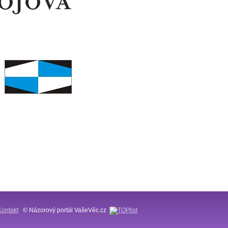
Kontakt
© Názorový portál VašeVěc.cz