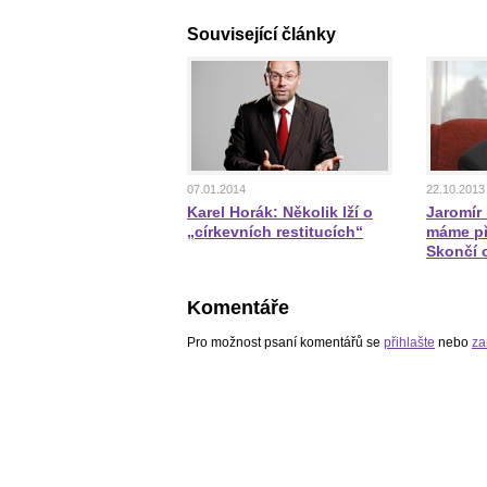
Související články
07.01.2014
22.10.2013
Karel Horák: Několik lží o
Jaromír
„církevních restitucích“
máme př
Skončí 
Komentáře
Pro možnost psaní komentářů se
přihlašte
nebo
za