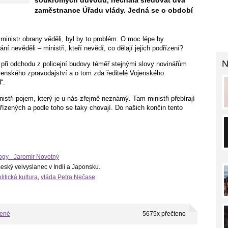
soukromých důvodů, nechala sledovat dva
zaměstnance Úřadu vlády. Jedná se o období
inistr obrany věděli, byl by to problém. O moc lépe by
ní nevěděli – ministři, kteří nevědí, co dělají jejich podřízení?
N
a při odchodu z policejní budovy téměř stejnými slovy novinářům
 Vojenského zpravodajství a o tom zda ředitelé Vojenského
d“.
istři pojem, který je u nás zřejmě neznámý. Tam ministři přebírají
řízených a podle toho se taky chovají. Do našich končin tento
ogy - Jaromír Novotný
český velvyslanec v Indii a Japonsku.
litická kultura
,
vláda Petra Nečase
bené
5675x přečteno