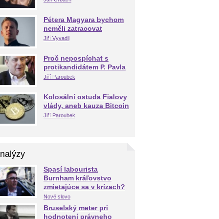
Pétera Magyara bychom
neměli zatracovat
Jiří Vyvadil
Proč nepospíchat s
protikandidátem P. Pavla
Jiří Paroubek
Kolosální ostuda Fialovy
vlády, aneb kauza Bitcoin
Jiří Paroubek
nalýzy
Spasí labourista
Burnham kráľovstvo
zmietajúce sa v krízach?
Nové slovo
Bruselský meter pri
hodnotení právneho