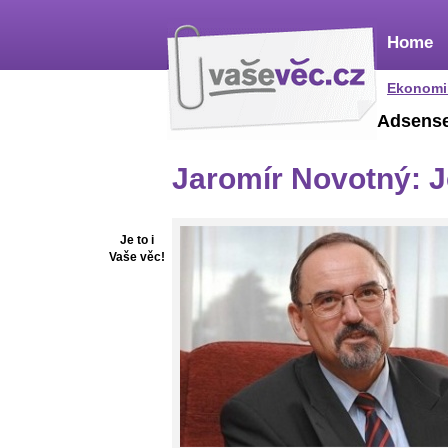
Home
Ekonomi
Adsens
Jaromír Novotný: J
Je to i
Vaše věc!