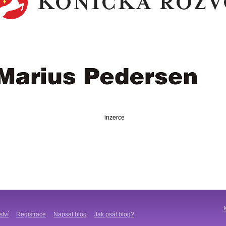
inzerce
ství
Registrace
Napsat blog
Jak psát blog?