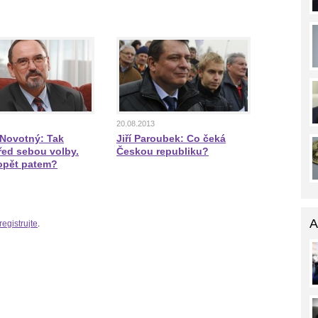
20.08.2013
 Novotný: Tak
Jiří Paroubek: Co čeká
ed sebou volby.
Českou republiku?
opět patem?
A
registrujte
.