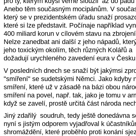
pro ty, kterým kdysi věrně sloužil až do pád
Anebo těm současným mocipánům. V součas
který se v prezidentském úřadu snaží prosazo
které si lze představit. Počínaje například v
400 miliard korun v cílovém stavu na zbrojení
Nelze zanedbat ani další z jeho nápadů, kter
jeho toxickým okolím, těch různých Kolářů a 
dožadují urychleného zavedení eura v Česku
V posledních dnech se snaží být jakýmsi zpr
"smíření" se sudetskými Němci. Jako kdyby n
smíření, které už v zásadě na bázi obou nár
smíření na povel, např. tak, jako je tomu v a
když se zavelí, prostě určitá část národa ne
Jiný zdařilý soudruh, tedy ještě donedávna so
nyní s jistým odporem vyjadřoval k účastníků
shromáždění, které proběhlo proti konání s