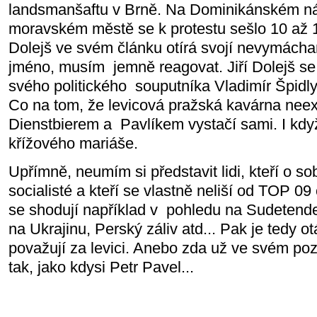
landsmanšaftu v Brně. Na Dominikánském n
moravském městě se k protestu sešlo 10 až 12 
Dolejš ve svém článku otírá svojí nevymácha
jméno, musím jemně reagovat. Jiří Dolejš se
svého politického souputníka Vladimír Špidly
Co na tom, že levicová pražská kavárna neexi
Dienstbierem a Pavlíkem vystačí sami. I když
křížového mariáše.
Upřímně, neumím si představit lidi, kteří o sob
socialisté a kteří se vlastně neliší od TOP 0
se shodují například v pohledu na Sudetend
na Ukrajinu, Perský záliv atd... Pak je tedy o
považují za levici. Anebo zda už ve svém poz
tak, jako kdysi Petr Pavel...