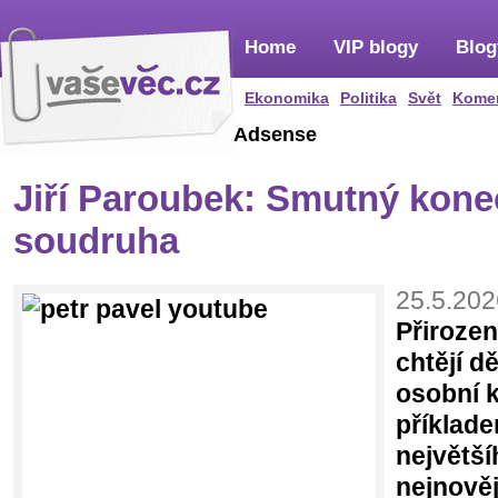
Home
VIP blogy
Blog
Ekonomika
Politika
Svět
Kome
Adsense
Jiří Paroubek: Smutný kone
soudruha
25.5.202
Přirozeno
chtějí d
osobní 
příklade
největší
nejnověj