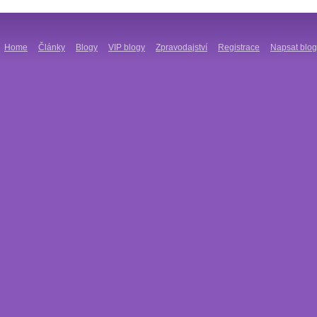
Home
Články
Blogy
VIP blogy
Zpravodajství
Registrace
Napsat blog