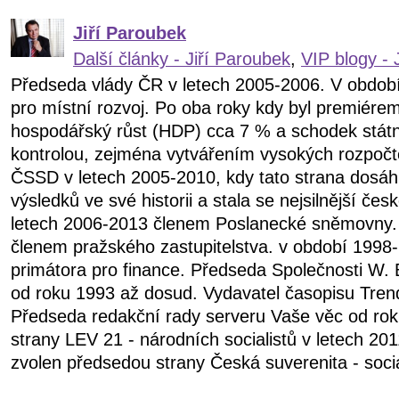
Jiří Paroubek
Další články - Jiří Paroubek
,
VIP blogy - 
Předseda vlády ČR v letech 2005-2006. V obdob
pro místní rozvoj. Po oba roky kdy byl premiére
hospodářský růst (HDP) cca 7 % a schodek státn
kontrolou, zejména vytvářením vysokých rozpočt
ČSSD v letech 2005-2010, kdy tato strana dosáhl
výsledků ve své historii a stala se nejsilnější čes
letech 2006-2013 členem Poslanecké sněmovny.
členem pražského zastupitelstva. v období 199
primátora pro finance. Předseda Společnosti W. 
od roku 1993 až dosud. Vydavatel časopisu Tren
Předseda redakční rady serveru Vaše věc od ro
strany LEV 21 - národních socialistů v letech 20
zvolen předsedou strany Česká suverenita - soci