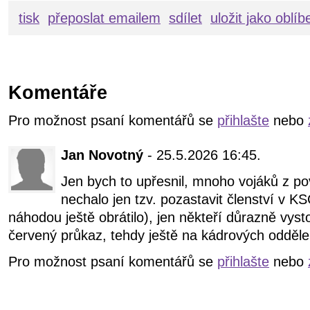
tisk
přeposlat emailem
sdílet
uložit jako oblí
Komentáře
Pro možnost psaní komentářů se
přihlašte
nebo
Jan Novotný
- 25.5.2026 16:45.
Jen bych to upřesnil, mnoho vojáků z po
nechalo jen tzv. pozastavit členství v K
náhodou ještě obrátilo), jen někteří důrazně vyst
červený průkaz, tehdy ještě na kádrových oddě
Pro možnost psaní komentářů se
přihlašte
nebo