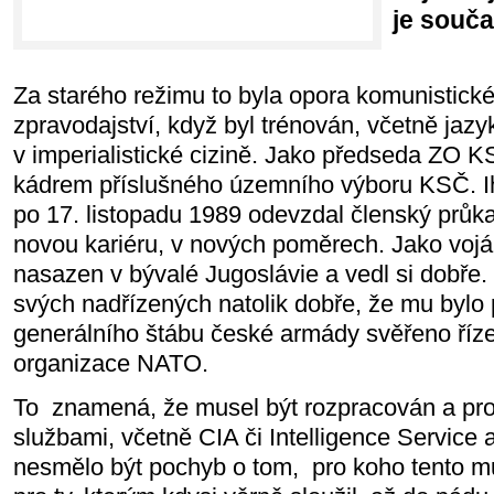
je souča
Za starého režimu to byla opora komunistick
zpravodajství, když byl trénován, včetně jaz
v imperialistické cizině. Jako předseda ZO 
kádrem příslušného územního výboru KSČ. I
po 17. listopadu 1989 odevzdal členský průk
novou kariéru, v nových poměrech. Jako vojá
nasazen v bývalé Jugoslávie a vedl si dobře.
svých nadřízených natolik dobře, že mu bylo 
generálního štábu české armády svěřeno říze
organizace NATO.
To znamená, že musel být rozpracován a pr
službami, včetně CIA či Intelligence Service 
nesmělo být pochyb o tom, pro koho tento mu