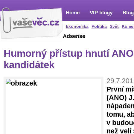
Home
VIP blogy
Blog
Ekonomika
Politika
Svět
Kome
Adsense
Humorný přístup hnutí ANO
kandidátek
29.7.201
První m
(ANO) J.
nápadem
tomu, ab
v budouc
než velí