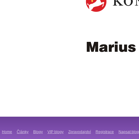
Home
Články
Blogy
VIP blogy
Zpravodajství
Registrace
Napsat blog