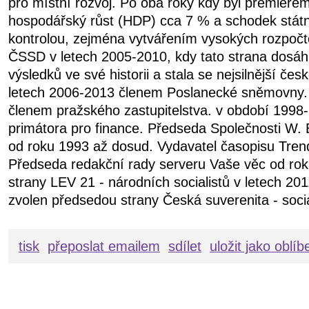
pro místní rozvoj. Po oba roky kdy byl premiére
hospodářský růst (HDP) cca 7 % a schodek státn
kontrolou, zejména vytvářením vysokých rozpočt
ČSSD v letech 2005-2010, kdy tato strana dosáhl
výsledků ve své historii a stala se nejsilnější čes
letech 2006-2013 členem Poslanecké sněmovny.
členem pražského zastupitelstva. v období 199
primátora pro finance. Předseda Společnosti W. 
od roku 1993 až dosud. Vydavatel časopisu Tren
Předseda redakční rady serveru Vaše věc od ro
strany LEV 21 - národních socialistů v letech 20
zvolen předsedou strany Česká suverenita - soci
tisk
přeposlat emailem
sdílet
uložit jako oblí