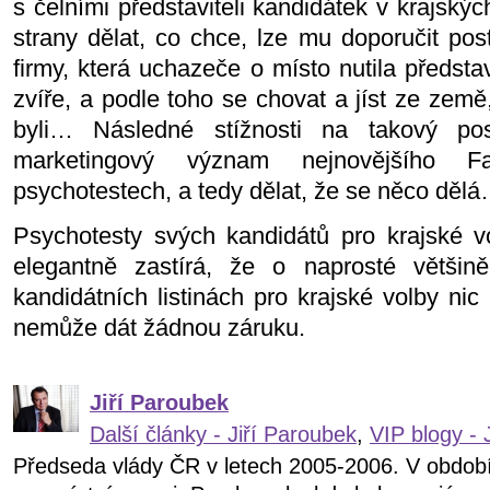
s čelními představiteli kandidátek v krajsk
strany dělat, co chce, lze mu doporučit po
firmy, která uchazeče o místo nutila předsta
zvíře, a podle toho se chovat a jíst ze země
byli… Následné stížnosti na takový pos
marketingový význam nejnovějšího F
psychotestech, a tedy dělat, že se něco děl
Psychotesty svých kandidátů pro krajské 
elegantně zastírá, že o naprosté větši
kandidátních listinách pro krajské volby nic
nemůže dát žádnou záruku.
Jiří Paroubek
Další články - Jiří Paroubek
,
VIP blogy - 
Předseda vlády ČR v letech 2005-2006. V obdob