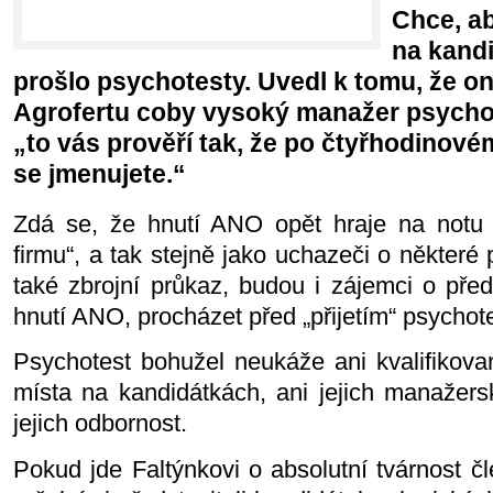
Chce, ab
na kandi
prošlo psychotesty. Uvedl k tomu, že o
Agrofertu coby vysoký manažer psycho
„to vás prověří tak, že po čtyřhodinovém
se jmenujete.“
Zdá se, že hnutí ANO opět hraje na notu „
firmu“, a tak stejně jako uchazeči o některé 
také zbrojní průkaz, budou i zájemci o pře
hnutí ANO, procházet před „přijetím“ psychote
Psychotest bohužel neukáže ani kvalifikova
místa na kandidátkách, ani jejich manažersk
jejich odbornost.
Pokud jde Faltýnkovi o absolutní tvárnost čl