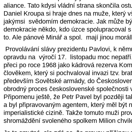
aliance. Tato kdysi vládní strana skončila o
Daniel Kroupa si hraje dnes na muže, který vš
jakýmsi svědomím demokracie. Jak může b
demokracie někdo, kdo úzce spolupracoval s
to. Ale pánové Minář a spol. mají jinou morál
Provolávání slávy prezidentu Pavlovi, k němu
opravdu na výročí 17. listopadu moc nepatří
přeci po roce 1968 jako kádrová rezerva Kom
člověkem, který si pochvaloval invazi tzv. bra
především Sovětské armády, do Českosloven
obrodný proces československé společnosti 
Připomenu ještě, že Petr Pavel byl později
a byl připravovaným agentem, který měl být 
imperialistické cizině. Takže tomuto muži prov
shromáždění svoleného spolkem Milion chvil