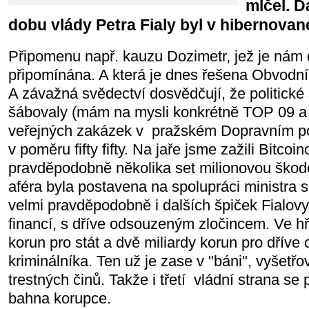
mlčel. D
dobu vlády Petra Fialy byl v hibernova
Připomenu např. kauzu Dozimetr, jež je nám
připomínána. A která je dnes řešena Obvodn
A závažná svědectví dosvědčují, že politické 
šábovaly (mám na mysli konkrétně TOP 09 a
veřejných zakázek v pražském Dopravním po
v poměru fifty fifty. Na jaře jsme zažili Bitcoi
pravděpodobně několika set milionovou škodo
aféra byla postavena na spolupráci ministra 
velmi pravděpodobně i dalších špiček Fialovy 
financí, s dříve odsouzeným zločincem. Ve hř
korun pro stát a dvě miliardy korun pro dřív
kriminálníka. Ten už je zase v "báni", vyšet
trestných činů. Takže i třetí vládní strana se 
bahna korupce.