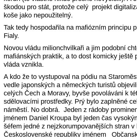
škodou pro stát, protože celý projekt digital
koše jako nepoužitelný.
Tak tedy hospodařila na mafiózním principu p
Fialy.
Novou vládu milionchvilkaři a jim podobní cht
mafiánských praktik, a to dost komicky ještě 
vláda vznikla.
A kdo že to vystupoval na pódiu na Staromě
vedle japonských a německých turistů objevili 
celých Čech a Moravy, byvše povoláváni k tét
sdělovacími prostředky. Prý bylo zaplněné c
náměstí. No dobrá. Jeden z rádoby prominent
jménem Daniel Kroupa byl jeden čas vysoký
šéfem jedné z nejzkorumpovanějších stran v h
Československé republiky jménem
Občansk