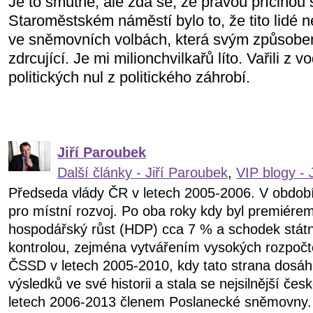
Je to smutné, ale zdá se, že pravou příčinou
Staroměstském náměstí bylo to, že tito lidé 
ve sněmovních volbách, která svým způsobe
zdrcující. Je mi milionchvilkařů líto. Vařili z v
politických nul z politického záhrobí.
Jiří Paroubek
Další články - Jiří Paroubek
,
VIP blogy - 
Předseda vlády ČR v letech 2005-2006. V obdob
pro místní rozvoj. Po oba roky kdy byl premiére
hospodářský růst (HDP) cca 7 % a schodek státn
kontrolou, zejména vytvářením vysokých rozpočt
ČSSD v letech 2005-2010, kdy tato strana dosáhl
výsledků ve své historii a stala se nejsilnější čes
letech 2006-2013 členem Poslanecké sněmovny.