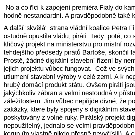
No a co říci k zapojení premiéra Fialy do kam
hodně nestandardní. A pravděpodobně také k
A další 'skvělá' strana vládní koalice Petra F
ostudně opustila vládu, piráti. Tedy poté, co se
klíčový projekt na ministerstvu pro místní ro
tehdejšího předsedy pirátů Bartoše, skončil 
Prostě, žádné digitální stavební řízení by nem
jejich projektu vůbec fungovat. Což ve svých
utlumení stavební výroby v celé zemi. A k n
hrubý domácí produkt státu. Ovšem piráti js
jakýchkoliv zábran a velmi nestoudná v příst
záležitostem. Jim vůbec nepřijde divné, že p
zakázky, které byly spojeny s digitálním stave
poskytovány z volné ruky. Pirátský projekt dig
nepoužitelný, jednalo se velmi pravděpodobně
korun (to vlastně nikdo přesně nevyčíslil). A 