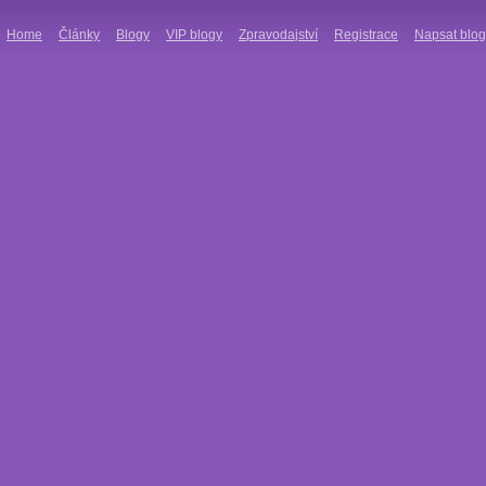
Home
Články
Blogy
VIP blogy
Zpravodajství
Registrace
Napsat blog