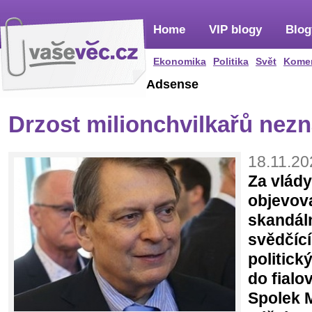
Home
VIP blogy
Blog
Ekonomika
Politika
Svět
Kome
Adsense
Drzost milionchvilkařů nez
18.11.20
Za vlády
objevov
skandál
svědčící
politick
do fialo
Spolek M