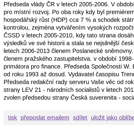
Předseda vlády ČR v letech 2005-2006. V obdob
pro místní rozvoj. Po oba roky kdy byl premiére
hospodářský růst (HDP) cca 7 % a schodek státn
kontrolou, zejména vytvářením vysokých rozpočt
ČSSD v letech 2005-2010, kdy tato strana dosáhl
výsledků ve své historii a stala se nejsilnější čes
letech 2006-2013 členem Poslanecké sněmovny.
členem pražského zastupitelstva. v období 199
primátora pro finance. Předseda Společnosti W. 
od roku 1993 až dosud. Vydavatel časopisu Tren
Předseda redakční rady serveru Vaše věc od ro
strany LEV 21 - národních socialistů v letech 20
zvolen předsedou strany Česká suverenita - soci
tisk
přeposlat emailem
sdílet
uložit jako oblí