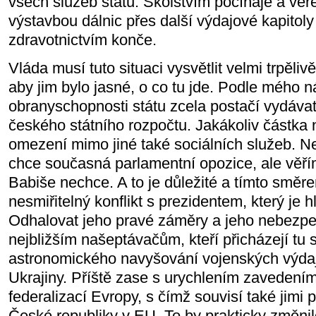
všech služeb státu. Školstvím počínaje a veř
výstavbou dálnic přes další výdajové kapitoly
zdravotnictvím konče.
Vláda musí tuto situaci vysvětlit velmi trpěl
aby jim bylo jasné, o co tu jde. Podle mého ná
obranyschopnosti státu zcela postačí vydáva
českého státního rozpočtu. Jakákoliv částka
omezení mimo jiné také sociálních služeb. Neví
chce současná parlamentní opozice, ale věřím
Babiše nechce. A to je důležité a tímto smě
nesmiřitelný konflikt s prezidentem, který je 
Odhalovat jeho pravé záměry a jeho nebezp
nejbližším našeptávačům, kteří přicházejí tu
astronomického navyšování vojenských výda
Ukrajiny. Příště zase s urychlením zavedením
federalizací Evropy, s čímž souvisí také jimi
České republiky v EU. To by prakticky změni