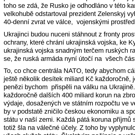
toho se zdá, že Rusko je odhodláno v této ka
velkohubě odstartoval prezident Zelenskyj 
40-denní zvrat ve válce,
vojenskými prostřed
Ukrajinci budou nuceni stáhnout z fronty pros
ochrany, které chrání ukrajinská vojska, ke K
ukrajinská vojska snadným terčem ruských r
se, že ruská armáda nyní útočí na
všech část
To, co chce centrála NATO, tedy abychom cál
ještě několik desítek miliard Kč každoročně, 
penězi bychom
přispěli na válku na Ukrajině
každoročně dalších 400 miliard korun na zbroj
výdaje, dosažených ve státním rozpočtu ve v
by v podstatě zničilo českou ekonomiku a sp
státu v naší zemi. Každá pátá koruna příjmů 
totiž šla na válečné účely. Z toho by vyplynu