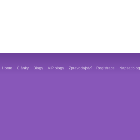
Home
Články
Blogy
VIP blogy
Zpravodajství
Registrace
Napsat blog