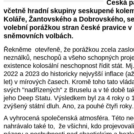
Česká p
včetně hradní skupiny seskupené kole
Koláře, Žantovského a Dobrovského, se 
volební porážkou stran české pravice v
sněmovních volbách.
Řekněme otevřeně, že porážkou zcela zaslo
neználků, neschopů a všeho schopných projev
existence kolosální neschopnost řídit stát. Mj
2022 a 2023 do historicky nejvyšší inflace (
let) v mírových časech. Kromě toho tato vláda
svých "nadřízených" z Bruselu a v té době t
jeho Deep Statu. Výsledkem byl za 4 roky o 1 
zvýšený státní dluh. Ano, za pouhé čtyři roky..
A vyhrocená společenská atmosféra. Této ne
nahrávalo také to,
že všichni, kdo projevoval