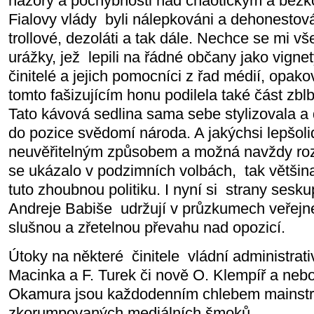
názory a pochybnosti nad chaotickým a be
Fialovy vlády
byli nálepkováni a dehonestován
trollové, dezoláti a tak dále. Nechce se mi v
urážky, jež
lepili na řádné občany jako vigne
činitelé a jejich pomocníci z řad médií, opak
tomto fašizujícím honu podilela také část zblb
Tato kávová sedlina sama sebe stylizovala a d
do pozice svědomí národa. A jakýchsi lepšoli
neuvěřitelným způsobem a možná navždy rozd
se ukázalo v podzimních volbách,
tak větši
tuto zhoubnou politiku. I nyní si
strany sesk
Andreje Babiše
udržují v průzkumech veřejn
slušnou a zřetelnou převahu nad opozicí.
Útoky na některé
činitele
vládní administrati
Macinka a F. Turek či nově O. Klempíř a neb
Okamura jsou každodenním chlebem mainst
zkorumpovaných mediálních šmoků.