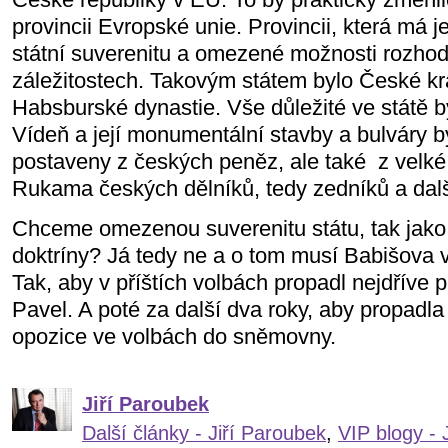
provincii Evropské unie. Provincii, která má
státní suverenitu a omezené možnosti rozho
záležitostech. Takovým státem bylo České kr
Habsburské dynastie. Vše důležité ve státě b
Vídeň a její monumentální stavby a bulváry b
postaveny z českých peněz, ale také
z velk
Rukama českých dělníků, tedy zedníků a dalš
Chceme omezenou suverenitu státu, tak jak
doktríny? Já tedy ne a o tom musí Babišova v
Tak, aby v příštích volbách propadl nejdříve 
Pavel. A poté za další dva roky, aby propadl
opozice ve volbách do sněmovny.
Jiří Paroubek
Další články - Jiří Paroubek
,
VIP blogy - 