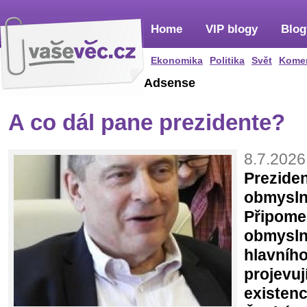
Home
VIP blogy
Blog
Ekonomika
Politika
Svět
Kome
Adsense
A co dál pane prezidente?
8.7.2026
Preziden
obmyslno
Připomeň
obmysln
hlavního
projevuj
existenc