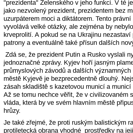
"prezidenta" Zelenského v jeho funkci. V té je
jako nezvolený prezident, prezidentem bez m
uzurpáterem moci a diktátorem. Tento právní 
vyvolává velké otázky, ale zejména by nebyl
krveprolití. A pokud se na Ukrajinu nezastaví
patrony a eventuálně také přísun dalších nov
Zdá se, že prezident Putin a Rusko vyslali
jednoznačné zprávy. Kyjev hoří jasným plam
průmyslových závodů a dalších významných 
městě Kyjevě je bezprecedentně dlouhý. Nej
zásah skladiště s kazetovou municí a munic
Až se tomu nechce věřit, že v civilizovaném 
vláda, která by ve svém hlavním městě připus
hrůzy.
Je také zřejmé, že proti ruským balistickým 
protiletecká obrana vhodné
prostředky na jej