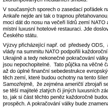
V současných sporech o zasedací pořádek 
Ankaře nejde ani tak o trapnou přetahovanou,
moci dát do nosu na večeři lídrů zemí NATO 
místní luxusní hotelové restauraci. Jde doslo
Českého státu.
Výzvy přicházející např. od
předsedy ODS,
vlády na summitu NATO podpořili každoroční 
Ukrajině a tedy nekonečné pokračování války
jsou nepochopitelné.
Tato půjčka na věčné č
až do úplné finanční sebedestrukce evropsk
těch zemí, které budou ochotny na tento šílen
Samozřejmě,
že zejména američtí zbrojaři se 
se těší majitelé zlatých či jiných luxusních z
to, jak si část těchto peněz každoročně budo
prospěch. A pokračování války bude znamena