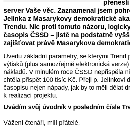
přenesli
server Vaše věc. Zaznamenal jsem pohr
Jelínka z Masarykovy demokratické ak
Trendu. Nic proti tomuto názoru, logick
časopis ČSSD – jistě na podstatně vyšš
zajišťovat právě Masarykova demokrati
Uvedu základní parametry, se kterými Trend 
výtisků (plus samozřejmě elektronická verze)
nákladů. V minulém roce ČSSD nepřispěla nic,
chtěla přispět 100 tisíc Kč. Přeji p. Jelínkov
časopisu nejen nápady, jak by to měli dělat dr
k realizaci projektu.
Uvádím svůj úvodník v posledním čísle Tr
Vážení čtenáři, milí přátelé,