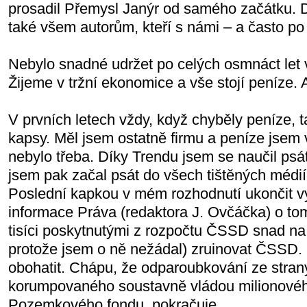
prosadil Přemysl Janýr od samého začátku. D
také všem autorům, kteří s námi – a často po 
Nebylo snadné udržet po celých osmnáct let 
Žijeme v tržní ekonomice a vše stojí peníze.
V prvních letech vždy, když chyběly peníze, 
kapsy. Měl jsem ostatně firmu a peníze jsem 
nebylo třeba. Díky Trendu jsem se naučil ps
jsem pak začal psát do všech tištěných médií
Poslední kapkou v mém rozhodnutí ukončit v
informace Práva (redaktora J. Ovčáčka) o tom
tisíci poskytnutými z rozpočtu ČSSD snad na
protože jsem o ně nežádal) zruinovat ČSSD
obohatit. Chápu, že odparoubkování ze stran
korumpovaného soustavně vládou milionovéh
Pozemkového fondu, pokračuje.