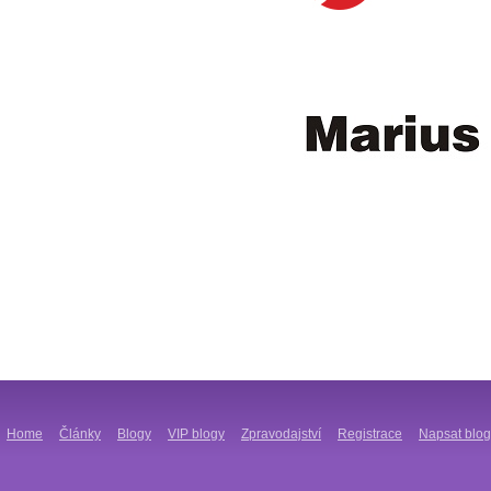
Home
Články
Blogy
VIP blogy
Zpravodajství
Registrace
Napsat blog