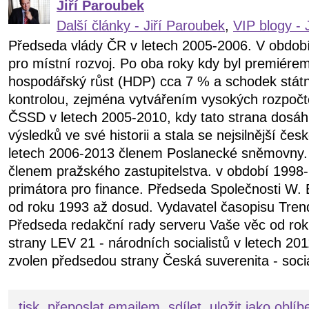
Jiří Paroubek
Další články - Jiří Paroubek
,
VIP blogy - 
Předseda vlády ČR v letech 2005-2006. V obdob
pro místní rozvoj. Po oba roky kdy byl premiére
hospodářský růst (HDP) cca 7 % a schodek státn
kontrolou, zejména vytvářením vysokých rozpočt
ČSSD v letech 2005-2010, kdy tato strana dosáhl
výsledků ve své historii a stala se nejsilnější čes
letech 2006-2013 členem Poslanecké sněmovny.
členem pražského zastupitelstva. v období 199
primátora pro finance. Předseda Společnosti W. 
od roku 1993 až dosud. Vydavatel časopisu Tren
Předseda redakční rady serveru Vaše věc od ro
strany LEV 21 - národních socialistů v letech 20
zvolen předsedou strany Česká suverenita - soci
tisk
přeposlat emailem
sdílet
uložit jako oblí