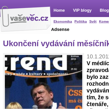
Home
VIP blogy
Blog
Ekonomika
Politika
Svět
Kome
Adsense
Ukončení vydávání měsíční
10.1.201
V médiíc
zpravod
bylo za
rozhodn
vydáván
tím, že 
čtenáře,