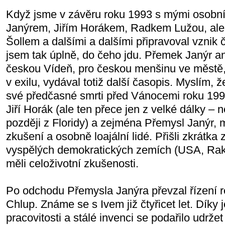
Když jsme v závěru roku 1993 s mými osobní
Janýrem, Jiřím Horákem, Radkem Lužou, al
Šollem a dalšími a dalšími připravoval vznik 
jsem tak úplně, do čeho jdu. Přemek Janýr an
českou Vídeň, pro českou menšinu ve městě, 
v exilu, vydával totiž další časopis. Myslím, ž
své předčasné smrti před Vánocemi roku 1998.
Jiří Horák (ale ten přece jen z velké dálky –
později z Floridy) a zejména Přemysl Janýr, 
zkušení a osobně loajální lidé. Přišli zkrátka z 
vyspělých demokratických zemích (USA, Rako
měli celoživotní zkušenosti.
Po odchodu Přemysla Janýra převzal řízení r
Chlup. Známe se s Ivem již čtyřicet let. Díky
pracovitosti a stálé invenci se podařilo udržet 