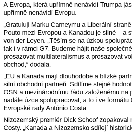
A Evropa, která upřímně nenávidí Trumpa jásá
upřímně nenávidí Evropu.
„Gratuluji Marku Carneymu a Liberální straně 
Pouto mezi Evropou a Kanadou je silné – a stá
von der Leyen. „Těším se na úzkou spolupráci,
tak i v rámci G7. Budeme hájit naše společn
prosazovat multilateralismus a prosazovat vo
obchod,“ dodala.
„EU a Kanada mají dlouhodobé a blízké partn
silní obchodní partneři. Sdílíme stejné hodn
OSN a mezinárodnímu řádu založenému na p
nadále úzce spolupracovat, a to i ve formátu
Evropské rady António Costa .
Nizozemský premiér Dick Schoof zopakoval 
Costy. „Kanada a Nizozemsko sdílejí histori