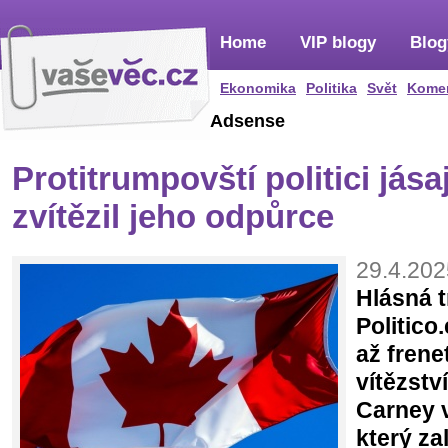
Home
VIP blogy
Blog
Ekonomika
Politika
Svět
Kome
Adsense
Protitrumpovští politici jása
zvítězil jeho odpůrce
29.4.202
Hlásná 
Politico
až frene
vítězstv
Carney 
který za