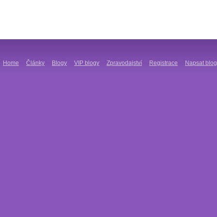
Home
Články
Blogy
VIP blogy
Zpravodajství
Registrace
Napsat blog