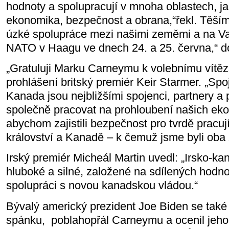
hodnoty a spolupracují v mnoha oblastech, j
ekonomika, bezpečnost a obrana,“řekl. Těší
úzké spolupráce mezi našimi zeměmi a na Va
NATO v Haagu ve dnech 24. a 25. června,“ d
„Gratuluji Marku Carneymu k volebnímu vítěz
prohlášení britský premiér Keir Starmer. „Spo
Kanada jsou nejbližšími spojenci, partnery 
společně pracovat na prohloubení našich ek
abychom zajistili bezpečnost pro tvrdě pracuj
království a Kanadě – k čemuž jsme byli oba 
Irský premiér Micheál Martin uvedl: „Irsko-k
hluboké a silné, založené na sdílených hodn
spolupráci s novou kanadskou vládou.“
Bývalý americký prezident Joe Biden se také
spánku,
poblahopřál Carneymu a ocenil jeho