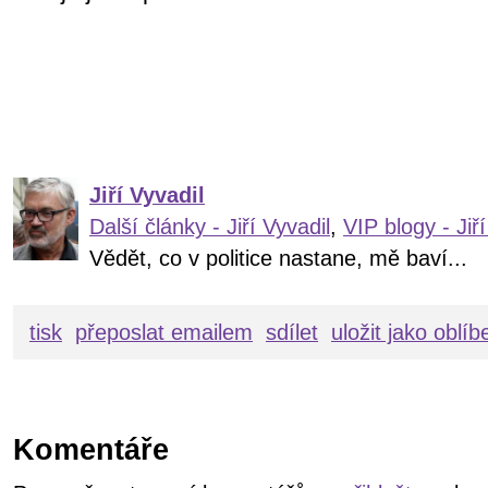
Jiří Vyvadil
Další články - Jiří Vyvadil
,
VIP blogy - Jiří
Vědět, co v politice nastane, mě baví...
tisk
přeposlat emailem
sdílet
uložit jako oblí
Komentáře