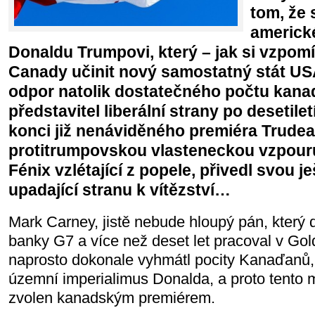
tom, že 
americk
Donaldu Trumpovi, který – jak si vzpomí
Canady učinit nový samostatný stát U
odpor natolik dostatečného počtu kana
představitel liberální strany po desetilet
konci již nenáviděného premiéra Trude
protitrumpovskou vlasteneckou vzpouru
Fénix vzlétající z popele, přivedl svou j
upadající stranu k vítězství…
Mark Carney, jistě nebude hloupý pán, který d
banky G7 a více než deset let pracoval v Go
naprosto dokonale vyhmátl pocity Kanaďanů, k
územní imperialimus Donalda, a proto tento 
zvolen kanadským premiérem.