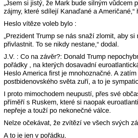
„Jsem si jistý, že Mark bude silným vůdcem p
zájmy, které sdílejí Kanaďané a Američané,“ ř
Heslo vítěze voleb bylo :
„Prezident Trump se nás snaží zlomit, aby s
přivlastnit. To se nikdy nestane,“ dodal.
J.V. : Co na závěr?: Donald Trump nepochybn
pořádky , na kterých dosavadní euroatlantick
Heslo America first je mnohoznačné. A zatím 
postbidenovského světa zuří, a to je sympati
I proto mimochodem neupustí, přes své obča
příměří s Ruskem, které si naopak euroatlan
nepřeje a touží po nekonečné válce.
Nelze očekávat, že zvítězí ve všech svých z
A to je jen v pořádku.