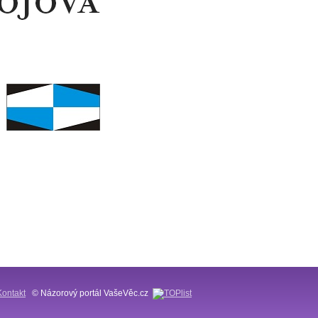
Kontakt
© Názorový portál VašeVěc.cz