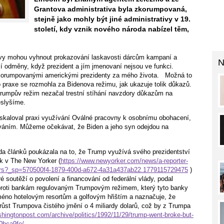
Grantova administrativa byla zkorumpovaná,
stejně jako mohly být jiné administrativy v 19.
století, kdy vznik nového národa nabízel těm,
ativy mohou vyhnout prokazování laskavosti dárcům kampaní a
N
ejí odměny, když prezident a jím jmenovaní nejsou ve funkci.
 zkorumpovanými americkými prezidenty za mého života. Možná to
ato praxe se rozmohla za Bidenova režimu, jak ukazuje tolik důkazů.
 Trumpův režim nezačal trestní stíhání navzdory důkazům na
eslyšíme.
skaloval praxi využívání Oválné pracovny k osobnímu obohacení,
ováním. Můžeme očekávat, že Biden a jeho syn odejdou na
a článků poukázala na to, že Trump využívá svého prezidentství
ek v The New Yorker (
https://www.newyorker.com/news/a-reporter-
-dollars?_sp=570500f4-1879-400d-a672-4a31a437ab22.1779115729475
)
é soutěží o povolení a financování od federální vlády, podal
 proti bankám regulovaným Trumpovým režimem, který tyto banky
méno hotelovým resortům a golfovým hřištím a naznačuje, že
růst Trumpova čistého jmění o 4 miliardy dolarů, což by z Trumpa
hingtonpost.com/archive/politics/1992/11/29/trump-went-broke-but-
0bca9fe/