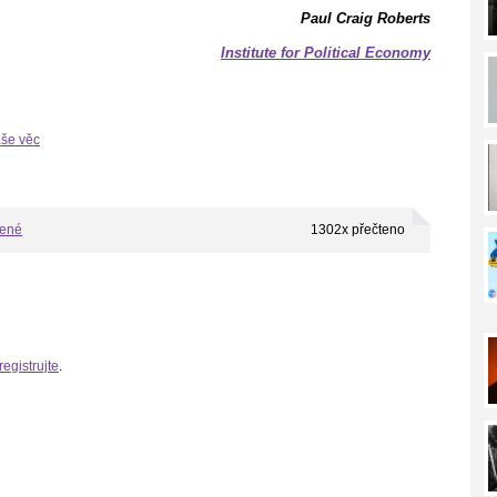
Paul Craig Roberts
Institute for Political Economy
aše věc
bené
1302x přečteno
registrujte
.