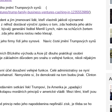
stého jmění Trumpových synů:
(
features/trump-family-business-ventures-cashing-in-1235553989/
).
t a jím jmenovaní lidé, kteří vlastnili jakkoli významné
, z něhož dostával výroční zprávu o tom, zda hodnota jeho aktiv
, bývalý generální ředitel Merrill Lynch, nám na schůzích žertem
 zda jeho aktiva rostou nebo klesají.
eho firmy řídí jeho synové.
Navíc čisté jmění Trumpových synů
mích Blízkého východu a Asie již dlouho praktikují osobní
 je základním důvodem pro snahu o veřejné funkce, nikoli nějakým
vní účel dosažení veřejné funkce. Celé administrativy se nyní
ohatnutí. Nemyslete si, že demokraté na tom budou jinak. Clinton
A
nedávném setkání řekl Trumpovi, že Amerika je „upadající
kolapsu morálních principů v americké vládě. Mezi těmi, kteří jsou
d princip nebo jeho napodobenina nepřináší zisk, je třeba se ho