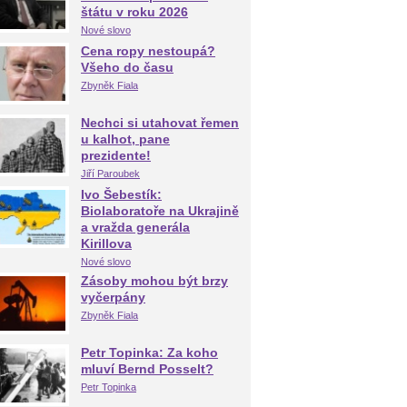
štátu v roku 2026
Nové slovo
Cena ropy nestoupá?
Všeho do času
Zbyněk Fiala
Nechci si utahovat řemen
u kalhot, pane
prezidente!
Jiří Paroubek
Ivo Šebestík:
Biolaboratoře na Ukrajině
a vražda generála
Kirillova
Nové slovo
Zásoby mohou být brzy
vyčerpány
Zbyněk Fiala
Petr Topinka: Za koho
mluví Bernd Posselt?
Petr Topinka