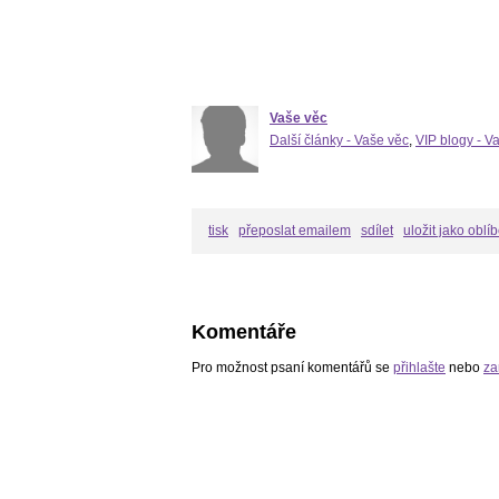
Vaše věc
Další články - Vaše věc
,
VIP blogy - V
tisk
přeposlat emailem
sdílet
uložit jako oblí
Komentáře
Pro možnost psaní komentářů se
přihlašte
nebo
za