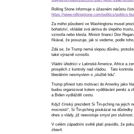
Rolling Stone informuje o úžasném nárůstu či
https://www.rollingstone.com/politics/politics-
Za mého působení ve Washingtonu musel preziden
bohatství, vkládat svá aktiva do slepého trustu
vzrostla nebo klesla. Ministr financí Don Regan
říkával, že posuzuje, jak si vedeme, podle toho,
Zdá se, že Trump nemá slepou důvěru, protože j
také výrazně vzrostlo.
Vládní úředníci v Latinské Americe, Africe a ze
prospěch z kontroly nad vládou.
Tato kontrola
liberálním nesmyslem o „službě lidu“.
Trump přinesl tuto motivaci do Ameriky jako hla
budou organizovat kolem vydělávání peněz a zb
a Biden vydláždili cestu.
Když čínský prezident Si Ťin-pching na jejich 
mocností“, Si Ťin-pching poukázal na důsledky 
dnes u vlády, již neexistuje smysl pro slušnost.
V celém západním světě platí pravidlo, že poku
zbavit.