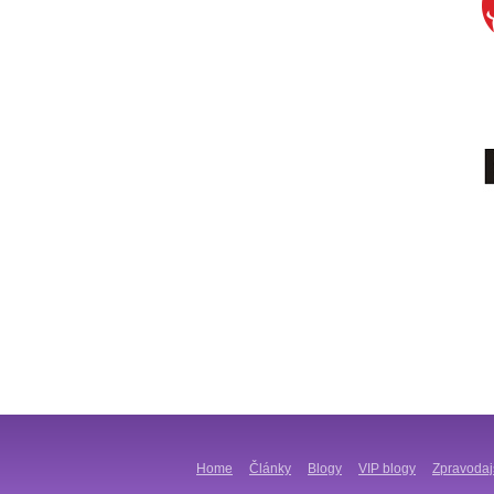
Home
Články
Blogy
VIP blogy
Zpravodaj