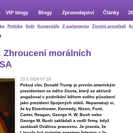
VIP blogy
Blogy
Zpravodajství
Články
20
ka
Politika
Svět
Komentáře
Z parlamentu
Životní prostředí
K
e
: Zhroucení morálních
USA
23.5.2026 07:16
Pokud vím, Donald Trump je prvním americkým
prezidentem za mého života, který se aktivně
angažoval v podnikání během svého působení
jako prezident Spojených států. Nepamatuji si,
že by Eisenhower, Kennedy, Nixon, Ford,
Carter, Reagan, George H. W. Bush nebo
George W. Bush zakládali a vedli firmy, když
zastávali Oválnou pracovnu. Je pravda, že
Lincoln byl známým agentem železnic a že