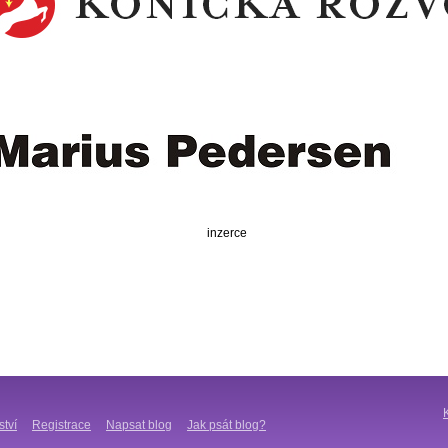
inzerce
ství
Registrace
Napsat blog
Jak psát blog?