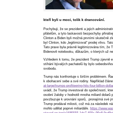
kteří byli u moci, tolik k drancování.
Pochybuji, že se prezidenti a jejich administr
přátelům, a tyto laskavosti bezpochyby přináš
Clinton a Biden byli možná prvními skutečně
byl Clinton, kdo „legitimizoval“ prodej vlivu. T
Tato praxe byla právně legitimizována tím, že
Bidenově notebooku, důkazům, o kterých už n
Vzhledem k tomu, že prezident Trump zjevně e
stíhání bývalých pachatelů by bylo sebeobviň
svobodu.
Trump nás konfrontuje s širším problémem. Řad
k obohacení sebe a své rodiny. Například člán
at-large/trumps-profiteering-hits-four-billion
uvádí, že Trump investoval do společností, kter
osobní žaloby v hodnotě mnoha miliard dolarů
povzbuzuje k urovnání sporů,
pronajímá své j
Trump prodával milosti, což má za následek ná
mohlo udělat poprvé miliardáře.
https://www.was
stayed-on-top/e1685555-1de7-400c-99a8-9cd9c