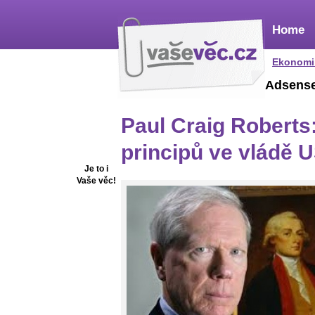
Home
Ekonomi
Adsens
Paul Craig Roberts
principů ve vládě 
Je to i
Vaše věc!