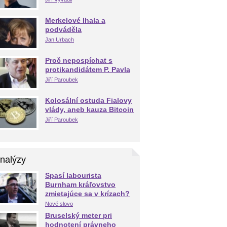
Merkelové lhala a
podváděla
Jan Urbach
Proč nepospíchat s
protikandidátem P. Pavla
Jiří Paroubek
Kolosální ostuda Fialovy
vlády, aneb kauza Bitcoin
Jiří Paroubek
nalýzy
Spasí labourista
Burnham kráľovstvo
zmietajúce sa v krízach?
Nové slovo
Bruselský meter pri
hodnotení právneho