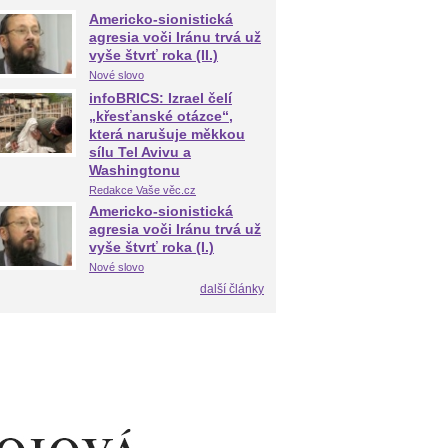
Americko-sionistická
agresia voči Iránu trvá už
vyše štvrť roka (II.)
Nové slovo
infoBRICS: Izrael čelí
„křesťanské otázce“,
která narušuje měkkou
sílu Tel Avivu a
Washingtonu
Redakce Vaše věc.cz
Americko-sionistická
agresia voči Iránu trvá už
vyše štvrť roka (I.)
Nové slovo
další články