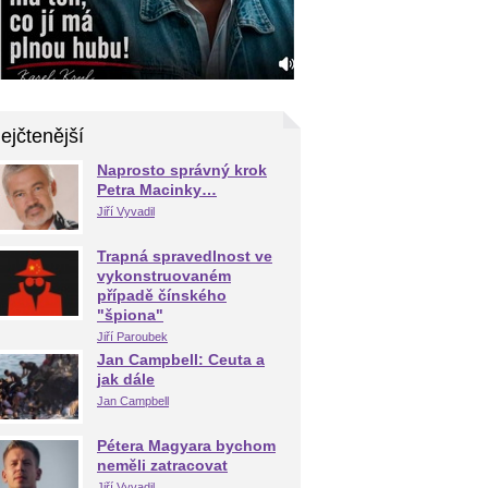
ejčtenější
Naprosto správný krok
Petra Macinky…
Jiří Vyvadil
Trapná spravedlnost ve
vykonstruovaném
případě čínského
"špiona"
Jiří Paroubek
Jan Campbell: Ceuta a
jak dále
Jan Campbell
Pétera Magyara bychom
neměli zatracovat
Jiří Vyvadil