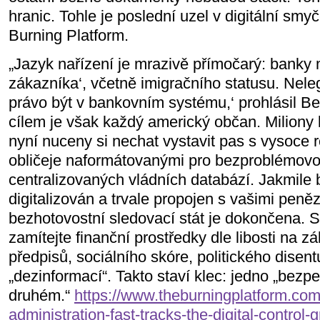
hranic. Tohle je poslední uzel v digitální smy
Burning Platform.
„Jazyk nařízení je mrazivě přímočarý: banky 
zákazníka‘, včetně imigračního statusu. Neleg
právo být v bankovním systému,‘ prohlásil B
cílem je však každý americký občan. Miliony 
nyní nuceny si nechat vystavit pas s vysoce 
obličeje naformátovanými pro bezproblémovou
centralizovaných vládních databází. Jakmile 
digitalizován a trvale propojen s vašimi penězi
bezhotovostní sledovací stát je dokončena. S
zamítejte finanční prostředky dle libosti na 
předpisů, sociálního skóre, politického dise
„dezinformací“. Takto staví klec: jedno „bezp
druhém.“
https://www.theburningplatform.co
administration-fast-tracks-the-digital-control-g