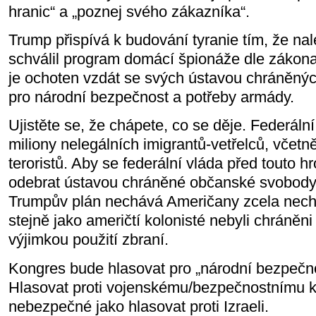
hranic“ a „poznej svého zákazníka“.
Trump přispívá k budování tyranie tím, že na
schválil program domácí špionáže dle zákona
je ochoten vzdát se svých ústavou chráněn
pro národní bezpečnost a potřeby armády.
Ujistěte se, že chápete, co se děje. Federáln
miliony nelegálních imigrantů-vetřelců, včetn
teroristů. Aby se federální vláda před touto h
odebrat ústavou chráněné občanské svobody
Trumpův plán nechává Američany zcela nech
stejně jako američtí kolonisté nebyli chráněni
výjimkou použití zbraní.
Kongres bude hlasovat pro „národní bezpečno
Hlasovat proti vojenskému/bezpečnostnímu k
nebezpečné jako hlasovat proti Izraeli.