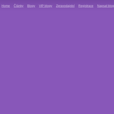
Home
Články
Blogy
VIP blogy
Zpravodajství
Registrace
Napsat blog