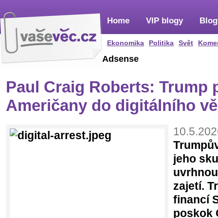
Home
VIP blogy
Blog
Ekonomika
Politika
Svět
Kome
Adsense
Paul Craig Roberts: Trump 
Američany do digitálního vě
10.5.202
Trumpův
jeho sku
uvrhnou
zajetí. 
financí 
poskok 