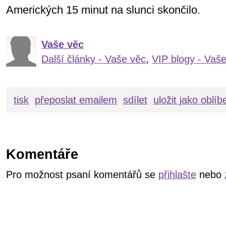
Amerických 15 minut na slunci skončilo.
Vaše věc
Další články - Vaše věc
,
VIP blogy - Vaš
tisk
přeposlat emailem
sdílet
uložit jako oblí
Komentáře
Pro možnost psaní komentářů se
přihlašte
nebo