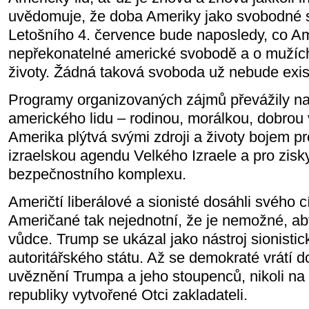
uvědomuje, že doba Ameriky jako svobodné s
Letošního 4. července bude naposledy, co Am
nepřekonatelné americké svobodě a o mužích, 
životy. Žádná taková svoboda už nebude exis
Programy organizovaných zájmů převážily n
amerického lidu – rodinou, morálkou, dobrou v
Amerika plýtvá svými zdroji a životy bojem pr
izraelskou agendu Velkého Izraele a pro zisk
bezpečnostního komplexu.
Američtí liberálové a sionisté dosáhli svého c
Američané tak nejednotní, že je nemožné, aby
vůdce. Trump se ukázal jako nástroj sionisti
autoritářského státu. Až se demokraté vrátí 
uvěznění Trumpa a jeho stoupenců, nikoli n
republiky vytvořené Otci zakladateli.