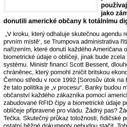
používaj
jako zá
donutili americké občany k totálnímu di
„V kroku, který odhaluje skutečnou agendu r
prvním místě‘, se Trumpova administrativa ří
nařízením, které donutí každého Američana 
biometrické údaje o obličeji, jinak bude zcel
systému. Ministr financí Scott Bessent, dlou
chráněnec, který pomohl zničit britskou eko
Černou středu v roce 1992 [Sorosův útok na b
že tato politika je „v procesu“. Banky budou 
občanství každého zákazníka pomocí americ
zabudované RFID čipy a biometrické údaje p
obličeje připravené pro vládu. Žádný pas? Ž
Tečka. Skutečný průkaz totožnosti, řidičské 
ostatní běžné dokumenty nebudou stačit. Toh