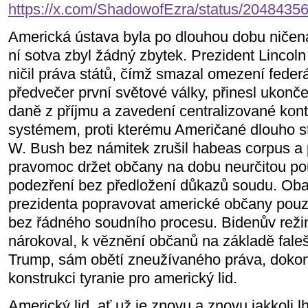
https://x.com/ShadowofEzra/status/204843
Americká ústava byla po dlouhou dobu ničen
ní sotva zbyl žádný zbytek. Prezident Lincol
ničil práva států, čímž smazal omezení feder
předvečer první světové války, přinesl ukonč
daně z příjmu a zavedení centralizované kon
systémem, proti kterému Američané dlouho st
W. Bush bez námitek zrušil habeas corpus a 
pravomoc držet občany na dobu neurčitou po
podezření bez předložení důkazů soudu. Oba
prezidenta popravovat americké občany pouz
bez řádného soudního procesu. Bidenův režim
nárokoval, k věznění občanů na základě fale
Trump, sám obětí zneužívaného práva, dokonč
konstrukci tyranie pro americký lid.
Americký lid, ať už je znovu a znovu jakkoli l