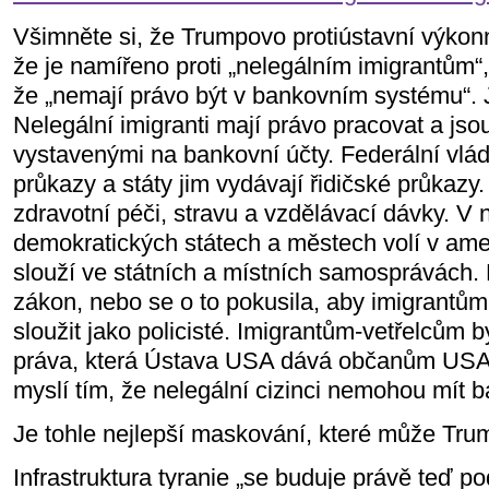
Všimněte si, že Trumpovo protiústavní výkonn
že je namířeno proti „nelegálním imigrantům“,
že „nemají právo být v bankovním systému“. Ja
Nelegální imigranti mají právo pracovat a jso
vystavenými na bankovní účty. Federální vlá
průkazy a státy jim vydávají řidičské průkazy.
zdravotní péči, stravu a vzdělávací dávky. V 
demokratických státech a městech volí v ame
slouží ve státních a místních samosprávách. K
zákon, nebo se o to pokusila, aby imigrantů
sloužit jako policisté. Imigrantům-vetřelcům b
práva, která Ústava USA dává občanům USA
myslí tím, že nelegální cizinci nemohou mít 
Je tohle nejlepší maskování, které může Trum
Infrastruktura tyranie „se buduje právě teď 