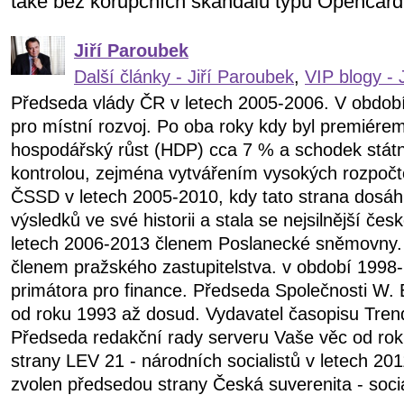
také bez korupčních skandálů typu Opencard
Jiří Paroubek
Další články - Jiří Paroubek
,
VIP blogy - 
Předseda vlády ČR v letech 2005-2006. V obdob
pro místní rozvoj. Po oba roky kdy byl premiére
hospodářský růst (HDP) cca 7 % a schodek státn
kontrolou, zejména vytvářením vysokých rozpočt
ČSSD v letech 2005-2010, kdy tato strana dosáhl
výsledků ve své historii a stala se nejsilnější čes
letech 2006-2013 členem Poslanecké sněmovny.
členem pražského zastupitelstva. v období 199
primátora pro finance. Předseda Společnosti W. 
od roku 1993 až dosud. Vydavatel časopisu Tren
Předseda redakční rady serveru Vaše věc od ro
strany LEV 21 - národních socialistů v letech 20
zvolen předsedou strany Česká suverenita - soci