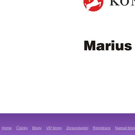
Home
Články
Blogy
VIP blogy
Zpravodajství
Registrace
Napsat blog