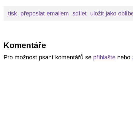
tisk
přeposlat emailem
sdílet
uložit jako oblí
Komentáře
Pro možnost psaní komentářů se
přihlašte
nebo