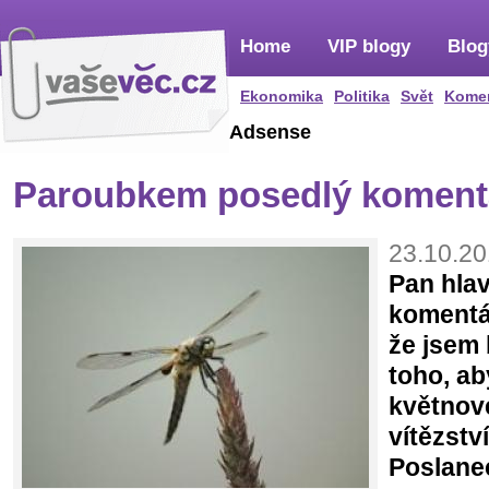
Home
VIP blogy
Blog
Ekonomika
Politika
Svět
Kome
Adsense
Paroubkem posedlý komentá
23.10.20
Pan hlav
komentát
že jsem 
toho, a
květnov
vítězstv
Poslane