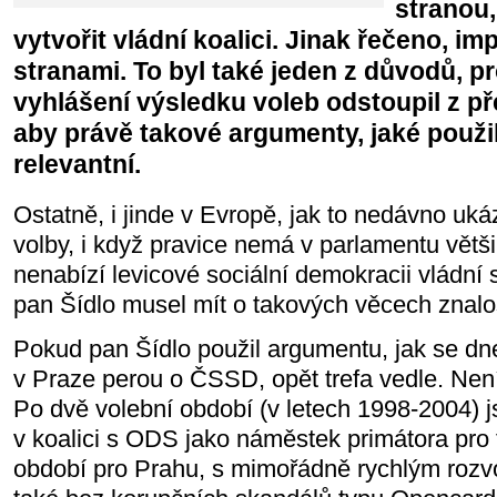
stranou,
vytvořit vládní koalici. Jinak řečeno, im
stranami. To byl také jeden z důvodů, p
vyhlášení výsledku voleb odstoupil z p
aby právě takové argumenty, jaké použil
relevantní.
Ostatně, i jinde v Evropě, jak to nedávno uk
volby, i když pravice nemá v parlamentu větši
nenabízí levicové sociální demokracii vládní 
pan Šídlo musel mít o takových věcech znalos
Pokud pan Šídlo použil argumentu, jak se 
v Praze perou o ČSSD, opět trefa vedle. Není 
Po dvě volební období (v letech 1998-2004)
v koalici s ODS jako náměstek primátora pro 
období pro Prahu, s mimořádně rychlým rozv