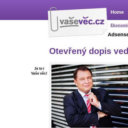
Home
Ekonomi
Adsens
Otevřený dopis ve
Je to i
Vaše věc!