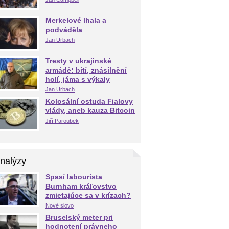
Merkelové lhala a
podváděla
Jan Urbach
Tresty v ukrajinské
armádě: bití, znásilnění
holí, jáma s výkaly
Jan Urbach
Kolosální ostuda Fialovy
vlády, aneb kauza Bitcoin
Jiří Paroubek
nalýzy
Spasí labourista
Burnham kráľovstvo
zmietajúce sa v krízach?
Nové slovo
Bruselský meter pri
hodnotení právneho