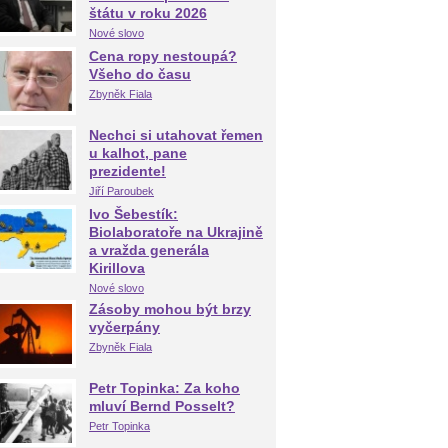
štátu v roku 2026
Nové slovo
Cena ropy nestoupá?
Všeho do času
Zbyněk Fiala
Nechci si utahovat řemen
u kalhot, pane
prezidente!
Jiří Paroubek
Ivo Šebestík:
Biolaboratoře na Ukrajině
a vražda generála
Kirillova
Nové slovo
Zásoby mohou být brzy
vyčerpány
Zbyněk Fiala
Petr Topinka: Za koho
mluví Bernd Posselt?
Petr Topinka