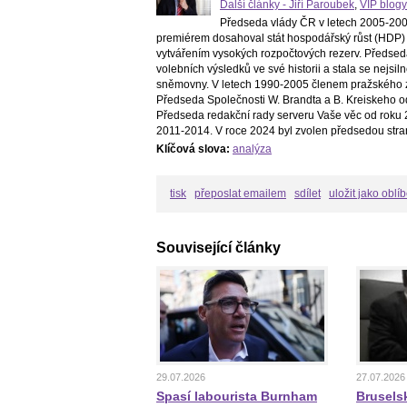
Další články - Jiří Paroubek
,
VIP blogy
Předseda vlády ČR v letech 2005-2006
premiérem dosahoval stát hospodářský růst (HDP) 
vytvářením vysokých rozpočtových rezerv. Předsed
volebních výsledků ve své historii a stala se nejs
sněmovny. V letech 1990-2005 členem pražského z
Předseda Společnosti W. Brandta a B. Kreiskeho o
Předseda redakční rady serveru Vaše věc od roku 2
2011-2014. V roce 2024 byl zvolen předsedou stra
Klíčová slova:
analýza
tisk
přeposlat emailem
sdílet
uložit jako oblí
Související články
29.07.2026
27.07.2026
Spasí labourista Burnham
Bruselsk