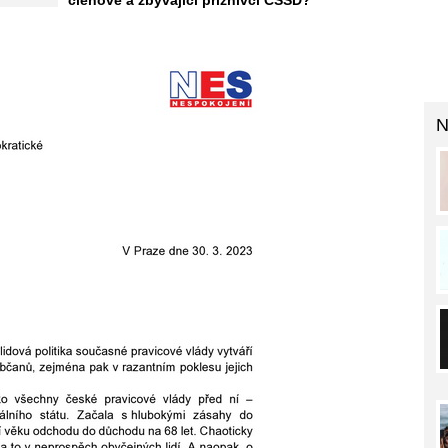
členové a zbývající příznivci ČSSD?
N