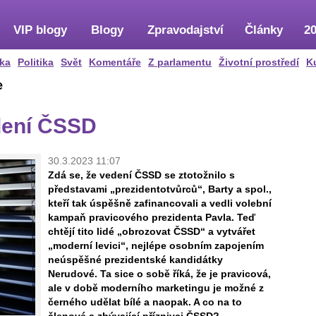
VIP blogy
Blogy
Zpravodajství
Články
20
ka
Politika
Svět
Komentáře
Z parlamentu
Životní prostředí
K
e
dení ČSSD
30.3.2023 11:07
Zdá se, že vedení ČSSD se ztotožnilo s
představami „prezidentotvůrců“, Barty a spol.,
kteří tak úspěšně zafinancovali a vedli volební
kampaň pravicového prezidenta Pavla. Teď
chtějí tito lidé „obrozovat ČSSD“ a vytvářet
„moderní levici“, nejlépe osobním zapojením
neúspěšné prezidentské kandidátky
Nerudové. Ta sice o sobě říká, že je pravicová,
ale v době moderního marketingu je možné z
černého udělat bílé a naopak. A co na to