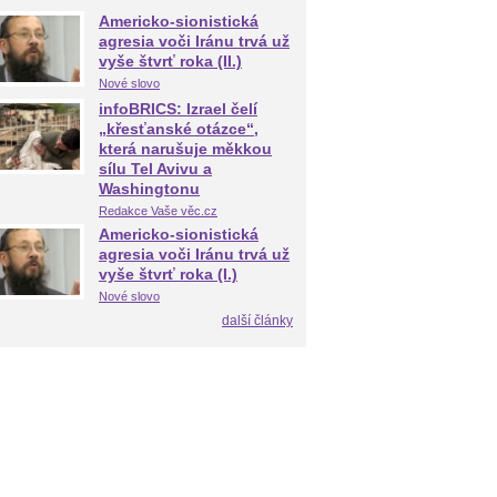
Americko-sionistická
agresia voči Iránu trvá už
vyše štvrť roka (II.)
Nové slovo
infoBRICS: Izrael čelí
„křesťanské otázce“,
která narušuje měkkou
sílu Tel Avivu a
Washingtonu
Redakce Vaše věc.cz
Americko-sionistická
agresia voči Iránu trvá už
vyše štvrť roka (I.)
Nové slovo
další články