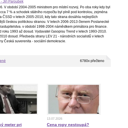
 - Jiří Paroubek
. V období 2004-2005 ministrem pro místní rozvoj. Po oba roky kdy byl
cca 7 % a schodek státního rozpočtu byl plně pod kontrolou, zejména
a ČSSD v letech 2005-2010, kdy tato strana dosáhla nejlepších
ilnější českou politickou stranou. V letech 2006-2013 členem Poslanecké
astupitelstva. v období 1998-2004 náměstkem primátora pro finance.
d roku 1993 až dosud. Vydavatel časopisu Trend v letech 1993-2010.
010 dosud. Předseda strany LEV 21 - národních socialistů v letech
ny Česká suverenita - sociální demokracie.
bené
6780x přečteno
13.07.2026
ý meter pri
Cena ropy nestoupá?