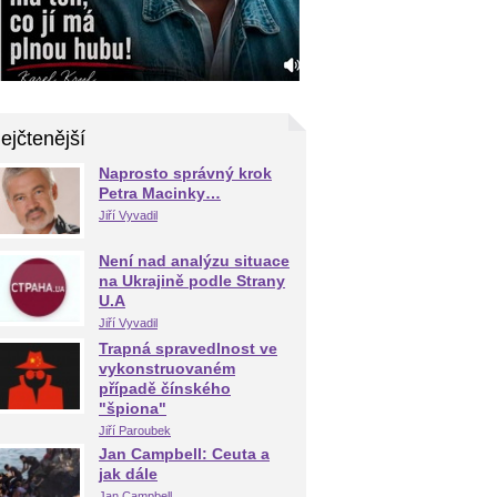
ejčtenější
Naprosto správný krok
Petra Macinky…
Jiří Vyvadil
Není nad analýzu situace
na Ukrajině podle Strany
U.A
Jiří Vyvadil
Trapná spravedlnost ve
vykonstruovaném
případě čínského
"špiona"
Jiří Paroubek
Jan Campbell: Ceuta a
jak dále
Jan Campbell