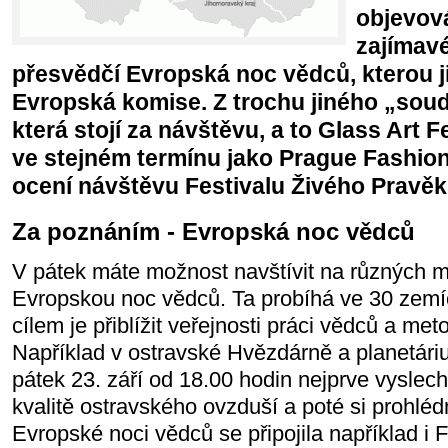
objevov
zajímavé
přesvědčí Evropská noc vědců, kterou j
Evropská komise. Z trochu jiného „soudk
která stojí za návštěvu, a to Glass Art F
ve stejném termínu jako Prague Fashion
ocení návštěvu Festivalu Živého Pravě
Za poznáním - Evropská noc vědců
V pátek máte možnost navštívit na různých 
Evropskou noc vědců. Ta probíhá ve 30 zemíc
cílem je přiblížit veřejnosti práci vědců a me
Například v ostravské Hvězdárně a planetáriu
pátek 23. září od 18.00 hodin nejprve vyslec
kvalitě ostravského ovzduší a poté si prohlé
Evropské noci vědců se připojila například 