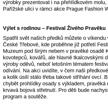
výrobky prezentovat i na přehlídkovém molu, 
Pařížské ulici v rámci akce Prague Fashion
Výlet s rodinou – Festival Živého Pravěku
Spatřit svět našich předků můžete o víkendu 
České Třebové, kde proběhne již potřetí Fest
Muzeum pod širým nebem v pravěké osadě Kři
kovotepců, kovářů, ale hlavně tkalcovskými 
výroby oděvů, neboť letošním tématem festiv
odívání. Na akci uvidíte, v čem naši předkové 
a kolik úsilí stálo třeba takové stříhání ovc
chybět prohlídky osady s výkladem, pravěká
krvavá bojová střetnutí. Pro děti bude nachy
program a soutěže.