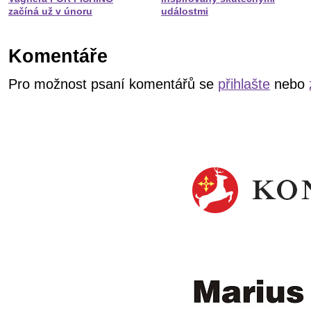
začíná už v únoru
událostmi
Komentáře
Pro možnost psaní komentářů se
přihlašte
nebo