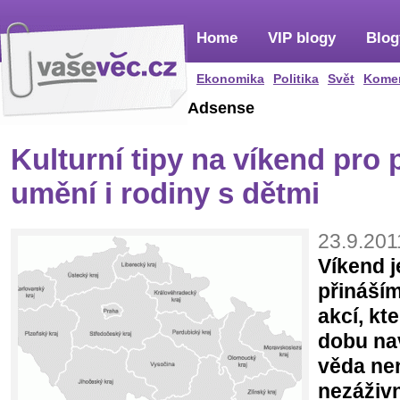
Home
VIP blogy
Blog
Ekonomika
Politika
Svět
Kome
Adsense
Kulturní tipy na víkend pro 
umění i rodiny s dětmi
23.9.201
Víkend j
přináší
akcí, kt
dobu nav
věda ne
nezáživn