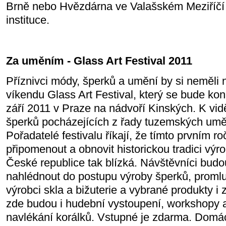
Brně nebo Hvězdárna ve Valašském Meziříčí
instituce.
Za uměním - Glass Art Festival 2011
Příznivci módy, šperků a umění by si neměli n
víkendu Glass Art Festival, který se bude kon
září 2011 v Praze na nádvoří Kinských. K vi
šperků pocházejících z řady tuzemských umě
Pořadatelé festivalu říkají, že tímto prvním 
připomenout a obnovit historickou tradici výro
České republice tak blízká. Návštěvníci bud
nahlédnout do postupu výroby šperků, promlu
výrobci skla a bižuterie a vybrané produkty i 
zde budou i hudební vystoupení, workshopy a
navlékání korálků. Vstupné je zdarma. Domá