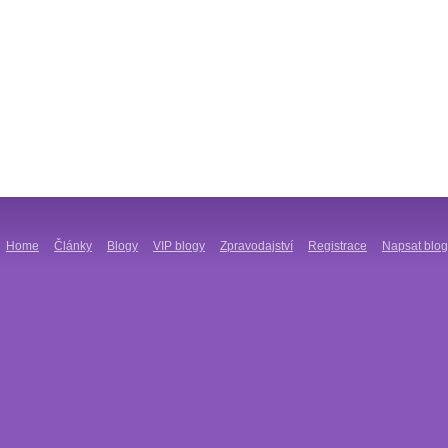
Home
Články
Blogy
VIP blogy
Zpravodajství
Registrace
Napsat blog