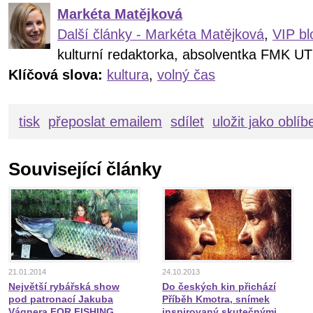
Markéta Matějková
Další články - Markéta Matějková
,
VIP bl
kulturní redaktorka, absolventka FMK UT
Klíčová slova:
kultura
,
volný čas
tisk
přeposlat emailem
sdílet
uložit jako oblí
Související články
21.01.2014
24.10.2013
Největší rybářská show
Do českých kin přichází
pod patronací Jakuba
Příběh Kmotra, snímek
Vágnera FOR FISHING
inspirovaný skutečnými