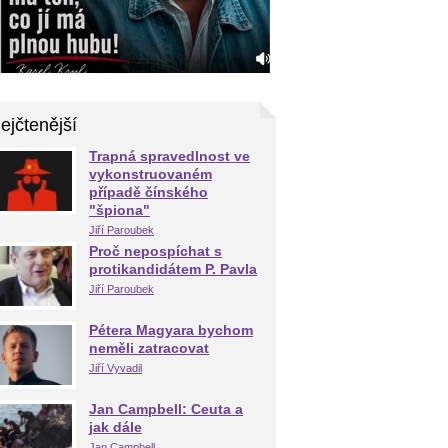
ejčtenější
Trapná spravedlnost ve
vykonstruovaném
případě čínského
"špiona"
Jiří Paroubek
Proč nepospíchat s
protikandidátem P. Pavla
Jiří Paroubek
Pétera Magyara bychom
neměli zatracovat
Jiří Vyvadil
Jan Campbell: Ceuta a
jak dále
Jan Campbell