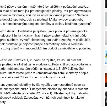
ělské půdy v daném místě, který byl zjištěn v počáteční analýze.
také příležitosti jak pro energetické plodiny, tak pro agrovoltaiku
 potenciál biomasy, aniž by se ohrozila výroba potravin? Neméně
ergetické spotřeby. Jak se prolínají křivky výroby a spotřeby
ku s kombinovaným zdrojem elektřiny a tepla v lokálním systému?
h detailů. Podstatné je zjištění, jaká půda je pro energetické
ke zlepšení funkcí krajiny. Travní pásy a stromořadí chrání půdu
 před suchem, vytvoří biokoridory pro zvěř a zadržují v půdě uhlík,
a tak představuje nejdostupnější energetický zdroj a biomasa
aky zdroj příjmů v mimoprodukčním období zemědělského podniku,
 studie Březnice 1, v úvodu se zjistilo, že asi 10 procent
je středně silně až silně erodováno. Potenciál pro agrovoltaiku je
 zde, můžeme na této půdě nainstalovat 1,5 MW špičkového
liva, které zpracujeme v kombinovaném zdroji elektřiny a tepla
ra více než 2 tisíc tun emisních plynů za rok.
ent vyrobené elektřiny by šlo využít v samospotřebě obce za
ké energetické burze. Energetická plodina by obsadila 9 procent
0 MWh elektřiny ze sítě (42 procent). Vlastní teplo by nahradilo
pětinový pokles). Za současných tržních podmínek je takové
pory.