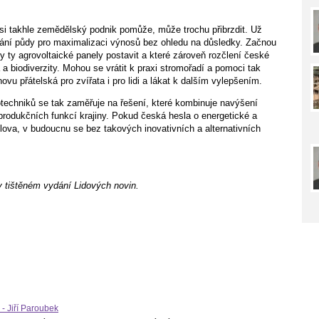
 si takhle zemědělský podnik pomůže, může trochu přibrzdit. Už
vání půdy pro maximalizaci výnosů bez ohledu na důsledky. Začnou
y ty agrovoltaické panely postavit a které zároveň rozčlení české
a biodiverzity. Mohou se vrátit k praxi stromořadí a pomoci tak
vu přátelská pro zvířata i pro lidi a lákat k dalším vylepšením.
techniků se tak zaměřuje na řešení, které kombinuje navýšení
produkčních funkcí krajiny. Pokud česká hesla o energetické a
lova, v budoucnu se bez takových inovativních a alternativních
v tištěném vydání Lidových novin.
 - Jiří Paroubek