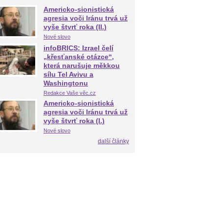
Americko-sionistická
agresia voči Iránu trvá už
vyše štvrť roka (II.)
Nové slovo
infoBRICS: Izrael čelí
„křesťanské otázce“,
která narušuje měkkou
sílu Tel Avivu a
Washingtonu
Redakce Vaše věc.cz
Americko-sionistická
agresia voči Iránu trvá už
vyše štvrť roka (I.)
Nové slovo
další články