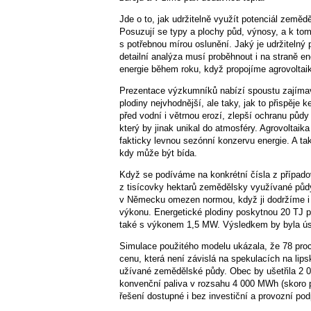
Jde o to, jak udržitelně využít potenciál zeměd
Posuzují se typy a plochy půd, výnosy, a k tomu 
s potřebnou mírou oslunění. Jaký je udržitelný
detailní analýza musí proběhnout i na straně en
energie během roku, když propojíme agrovoltai
Prezentace výzkumníků nabízí spoustu zajímavýc
plodiny nejvhodnější, ale taky, jak to přispěje 
před vodní i větrnou erozí, zlepší ochranu půdy
který by jinak unikal do atmosféry. Agrovoltaik
fakticky levnou sezónní konzervu energie. A t
kdy může být bída.
Když se podíváme na konkrétní čísla z případové
z tisícovky hektarů zemědělsky využívané půdy 
v Německu omezen normou, když ji dodržíme i
výkonu. Energetické plodiny poskytnou 20 TJ pa
také s výkonem 1,5 MW. Výsledkem by byla úspo
Simulace použitého modelu ukázala, že 78 proc
cenu, která není závislá na spekulacích na lips
užívané zemědělské půdy. Obec by ušetřila 2 00
konvenční paliva v rozsahu 4 000 MWh (skoro 
řešení dostupné i bez investiční a provozní pod