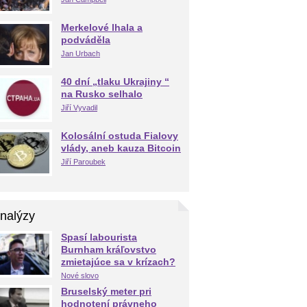
Merkelové lhala a
podváděla
Jan Urbach
40 dní „tlaku Ukrajiny “
na Rusko selhalo
Jiří Vyvadil
Kolosální ostuda Fialovy
vlády, aneb kauza Bitcoin
Jiří Paroubek
nalýzy
Spasí labourista
Burnham kráľovstvo
zmietajúce sa v krízach?
Nové slovo
Bruselský meter pri
hodnotení právneho