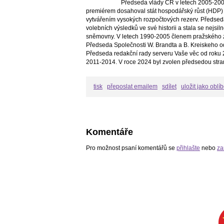
Předseda vlády ČR v letech 2005-2006
premiérem dosahoval stát hospodářský růst (HDP) 
vytvářením vysokých rozpočtových rezerv. Předsed
volebních výsledků ve své historii a stala se nejs
sněmovny. V letech 1990-2005 členem pražského z
Předseda Společnosti W. Brandta a B. Kreiskeho o
Předseda redakční rady serveru Vaše věc od roku 2
2011-2014. V roce 2024 byl zvolen předsedou stra
tisk
přeposlat emailem
sdílet
uložit jako oblí
Komentáře
Pro možnost psaní komentářů se
přihlašte
nebo
za