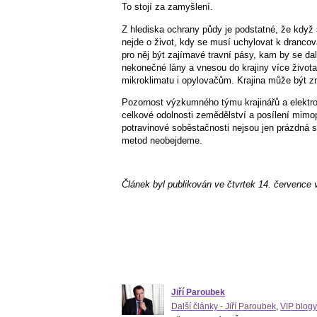
To stojí za zamyšlení.
Z hlediska ochrany půdy je podstatné, že když
nejde o život, kdy se musí uchylovat k dranco
pro něj být zajímavé travní pásy, kam by se dal
nekonečné lány a vnesou do krajiny více života 
mikroklimatu i opylovačům. Krajina může být zno
Pozornost výzkumného týmu krajinářů a elektro
celkové odolnosti zemědělství a posílení mimo
potravinové soběstačnosti nejsou jen prázdná s
metod neobejdeme.
Článek byl publikován ve čtvrtek 14. července 
Jiří Paroubek
Další články - Jiří Paroubek
,
VIP blogy