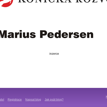
inzerce
ství
Registrace
Napsat blog
Jak psát blog?