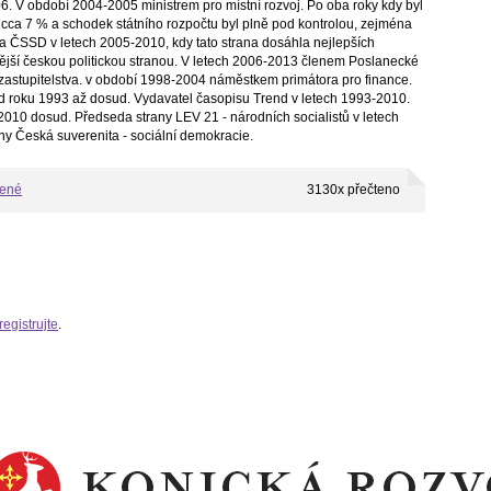
. V období 2004-2005 ministrem pro místní rozvoj. Po oba roky kdy byl
cca 7 % a schodek státního rozpočtu byl plně pod kontrolou, zejména
a ČSSD v letech 2005-2010, kdy tato strana dosáhla nejlepších
ilnější českou politickou stranou. V letech 2006-2013 členem Poslanecké
astupitelstva. v období 1998-2004 náměstkem primátora pro finance.
d roku 1993 až dosud. Vydavatel časopisu Trend v letech 1993-2010.
010 dosud. Předseda strany LEV 21 - národních socialistů v letech
ny Česká suverenita - sociální demokracie.
bené
3130x přečteno
registrujte
.