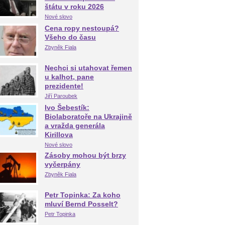
štátu v roku 2026
Nové slovo
Cena ropy nestoupá?
Všeho do času
Zbyněk Fiala
Nechci si utahovat řemen
u kalhot, pane
prezidente!
Jiří Paroubek
Ivo Šebestík:
Biolaboratoře na Ukrajině
a vražda generála
Kirillova
Nové slovo
Zásoby mohou být brzy
vyčerpány
Zbyněk Fiala
Petr Topinka: Za koho
mluví Bernd Posselt?
Petr Topinka