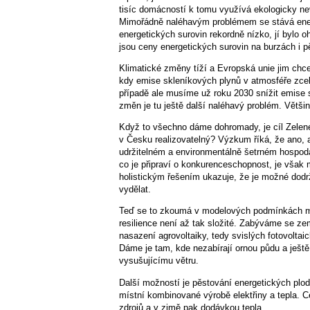
tisíc domácností k tomu využívá ekologicky nev
Mimořádně naléhavým problémem se stává ener
energetických surovin rekordně nízko, jí bylo 
jsou ceny energetických surovin na burzách i p
Klimatické změny tíží a Evropská unie jim chce č
kdy emise skleníkových plynů v atmosféře zce
případě ale musíme už roku 2030 snížit emise 
změn je tu ještě další naléhavý problém. Většin
Když to všechno dáme dohromady, je cíl Zelené
v Česku realizovatelný? Výzkum říká, že ano, a
udržitelném a environmentálně šetrném hospoda
co je připraví o konkurenceschopnost, je vša
holistickým řešením ukazuje, že je možné dodr
vydělat.
Teď se to zkoumá v modelových podmínkách ma
resilience není až tak složité. Zabýváme se ze
nasazení agrovoltaiky, tedy svislých fotovolta
Dáme je tam, kde nezabírají ornou půdu a ješt
vysušujícímu větru.
Další možností je pěstování energetických plo
místní kombinované výrobě elektřiny a tepla. 
zdrojů a v zimě pak dodávkou tepla.