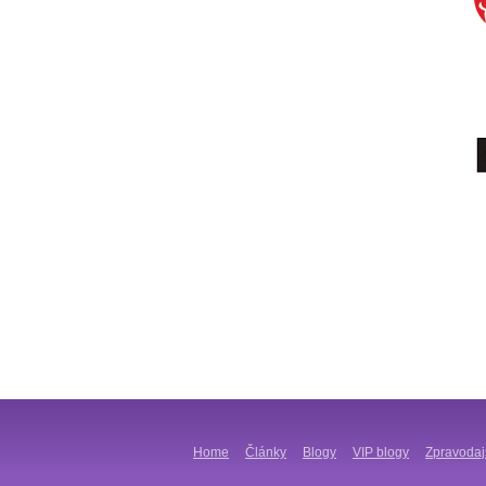
Home
Články
Blogy
VIP blogy
Zpravodaj