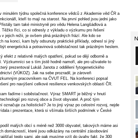
a v minulém týdnu společná konference vědců z Akademie věd ČR a
cionáři, kteří to mají na starost. Na první pohled jsou jedni jako
. Přistály tam také ministryně pro vědu Helena Langšádlová a
 Těžko říci, co si odnesly z výkladu o výzkumu pro řešení
v jejich režii, je ovšem plná prázdných frází. Ale kdo se
N
 na konci, kam byly odsunuty praktické příklady, odnesl si jiný
 být energetická a potravinová soběstačnost tak prázdným heslem.
ý efekt z relativně malých opatření, pokud se dějí odborně a
. Výzkumníci se s tím jistě hodně namoří, ale pro uživatele to
který prezentoval Lukáš Janota z oddělení fytogenetického
ictví (VÚKOZ). Jak na sebe prozradil, je zároveň
výzkumným pracovníkem na ČVUT FEL. Na konferenci popsal
šení pro navýšení celkové resilience venkovských oblastí ČR.
, kam řadíme i soběstačnost. Výraz SMART je běžný v hnutí
technologií pro rozvoj obce a život obyvatel. A proč tým
načuje za holistické? Je to jiný výraz po celostní rozvoj, nejde
vídala i prezentace, která si všímala širších podmínek v České
ý podíl malých obcí s méně než 3000 obyvatel, takových máme asi
kých domácností, které jsou odkázány na centrální zásobování
 zajišťují teplo sami, ale pak musíme vzít do úvahy fakt, že 300