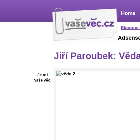
Home
Ekonomi
Adsens
Jiří Paroubek: Věda 
Je to i
Vaše věc!