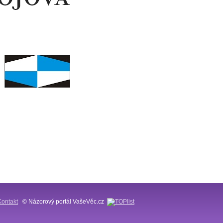
Kontakt
© Názorový portál VašeVěc.cz