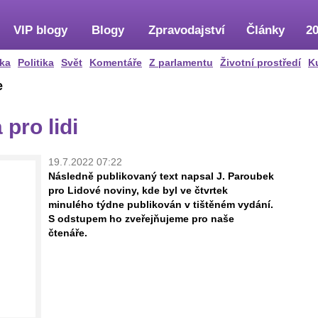
VIP blogy
Blogy
Zpravodajství
Články
20
ka
Politika
Svět
Komentáře
Z parlamentu
Životní prostředí
K
e
pro lidi
19.7.2022 07:22
Následně publikovaný text napsal J. Paroubek
pro Lidové noviny, kde byl ve čtvrtek
minulého týdne publikován v tištěném vydání.
S odstupem ho zveřejňujeme pro naše
čtenáře.