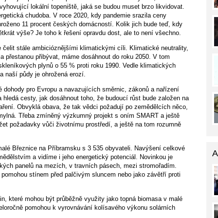
yhovující lokální topeniště, jaká se budou muset brzo likvidovat.
getická chudoba. V roce 2020, kdy pandemie srazila ceny
ohroženo 11 procent českých domácností. Kolik jich bude teď, kdy
ětkrát výše? Je toho k řešení opravdu dost, ale to není všechno.
elit stále ambicióznějšími klimatickými cíli. Klimatické neutrality,
la přestanou přibývat, máme dosáhnout do roku 2050. V tom
skleníkových plynů o 55 % proti roku 1990. Vedle klimatických
a naší půdy je ohrožená erozí.
 dohody pro Evropu a navazujících směrnic, zákonů a nařízení
 hledá cesty, jak dosáhnout toho, že budoucí růst bude založen na
ření. Obvyklá obava, že tak vědci požadují po zemědělcích něco,
k mylná. Třeba zmíněný výzkumný projekt s oním SMART a ještě
žet požadavky vůči životnímu prostředí, a ještě na tom rozumně
lé Březnice na Příbramsku s 3 535 obyvateli. Navýšení celkové
A
mědělstvím a vidíme i jeho energetický potenciál. Novinkou je
ických panelů na mezích, v travních pásech, mezi stromořadím.
ě pomohou stínem před palčivým sluncem nebo jako závětří proti
din, které mohou být průběžně využity jako topná biomasa v malé
Celoročně pomohou k vyrovnávání kolísavého výkonu solárních