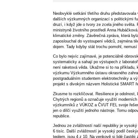
Neobvyklé setkání třetího druhu představoval
dalších výzkumných organizací s politickými funk
druzí, i když jde o tvory ze zcela jiného světa
ministryně životního prostředí Anna Hubáčková.
klimatické změny. Závěrečná zpráva, která byla 
zaposlouchal do vystoupení vědců, zejména těch
dojem. Tady kdyby stát trochu pomohl, nemusí
Co bylo nejvíc zajímavé, je potenciálně obrovsk
systematicky a sahají po výstupech z laboratoří
není raketová věda. Ukažme si to na příkladu, 
výzkumu Výzkumného ústavu okrasného zahradn
postgraduálním studentem elektrotechniky a 
projekt s divokým názvem Holistické SMART ře
Zkusme to rozklíčovat. Resilience je odolnost
Chytrých regionů a označuje využití moderních 
výzkumníků z VÚKOZ a ČVUT FEL svoje řešení oz
jen o dílčí využití jednoho nástroje. Tomu odpo
republice.
Jednou ze zvláštností naší republiky je vysok
6 tisíc. Další zvláštností je vysoký podíl čes
teplem, jsou 4 z 10. Na venkově si lidé častěji