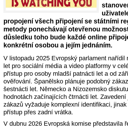
stanove
uživatel
propojení všech připojení se státními reg
metody ponechávají otevřenou možnost
důsledku toho bude každé online připoj
konkrétní osobou a jejím jednáním.
V listopadu 2025 Evropský parlament nařídil 
let pro sociální média a video platformy v ce
přístup pro osoby mladší patnácti let a od z
ověřování. Španělsko plánuje podobný zákaz
šestnácti let. Německo a Nizozemsko diskutu
hodnotách začínajících čtrnácti let. Zavedení 
zákazů vyžaduje komplexní identifikaci, jinak 
přístup přes zadní vrátka.
V dubnu 2026 Evropská komise představila ř