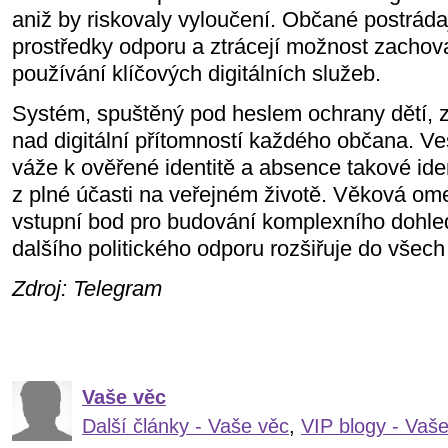
aniž by riskovaly vyloučení. Občané postráda
prostředky odporu a ztrácejí možnost zachova
používání klíčových digitálních služeb.
Systém, spuštěný pod heslem ochrany dětí, za
nad digitální přítomností každého občana. Veš
váže k ověřené identitě a absence takové ide
z plné účasti na veřejném životě. Věková om
vstupní bod pro budování komplexního dohled
dalšího politického odporu rozšiřuje do všech 
Zdroj: Telegram
Vaše věc
Další články - Vaše věc
,
VIP blogy - Vaš