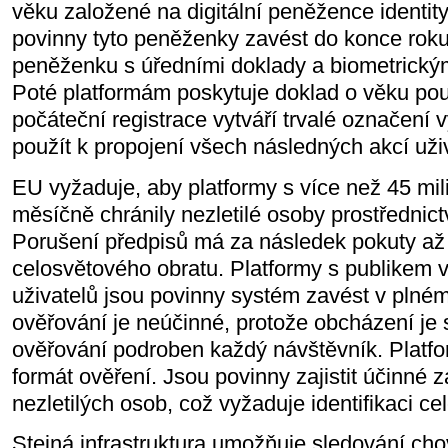
věku založené na digitální peněžence identi
povinny tyto peněženky zavést do konce rok
peněženku s úředními doklady a biometrickým
Poté platformám poskytuje doklad o věku pou
počáteční registrace vytváří trvalé označení 
použít k propojení všech následných akcí uživ
EU vyžaduje, aby platformy s více než 45 mili
měsíčně chránily nezletilé osoby prostřednic
Porušení předpisů má za následek pokuty až 
celosvětového obratu. Platformy s publikem v
uživatelů jsou povinny systém zavést v plné
ověřování je neúčinné, protože obcházení je 
ověřování podroben každý návštěvník. Platfo
formát ověření. Jsou povinny zajistit účinné 
nezletilých osob, což vyžaduje identifikaci cel
Stejná infrastruktura umožňuje sledování cho