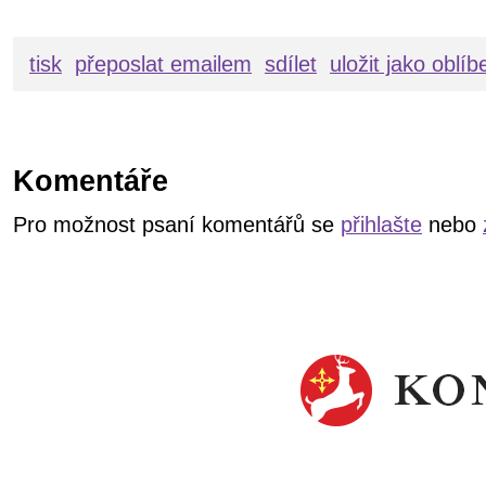
tisk
přeposlat emailem
sdílet
uložit jako oblí
Komentáře
Pro možnost psaní komentářů se
přihlašte
nebo