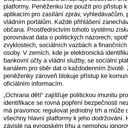
platformy. Peněženku lze použít pro přístup 
aplikacím pro zasílání zpráv, vyhledávačům, 
vládním portálům. Každé přihlášení zanechá
občana. Prostřednictvím tohoto systému získ
porovnávat data o politických názorech, spot
zvyklostech, sociálních vazbách a finančních
osoby. V zemích, kde je elektronická identifik
bankovní účty a vládní služby, se sociální pla
kanálem pro sběr dat o každodenním životě. 
peněženky zároveň blokuje přístup ke komuni
oficiálním informacím.
„Ochrana dětí“ zajišťuje politickou imunitu pro
identifikace se rovná popření bezpečnosti nez
má pravomoc regulovat jednotný trh a může d
všechny hlavní platformy k jeho dodržování. 
závislé na evropském trhu a nemohou ignoro