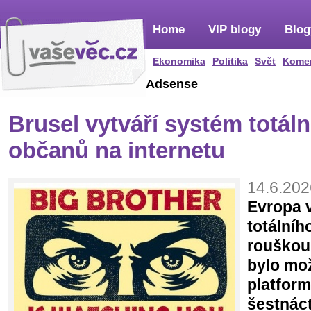
Home
VIP blogy
Blog
Ekonomika
Politika
Svět
Kome
Adsense
Brusel vytváří systém totál
občanů na internetu
14.6.202
Evropa 
totálníh
rouškou
bylo mož
platfor
šestnáct