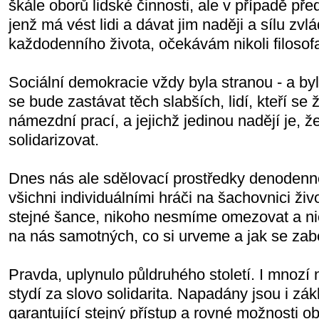
škále oborů lidské činnosti, ale v případě před
jenž má vést lidi a dávat jim naději a sílu zvl
každodenního života, očekávám nikoli filosof
Sociální demokracie vždy byla stranou - a byl
se bude zastávat těch slabších, lidí, kteří se
námezdní prací, a jejichž jedinou nadějí je, 
solidarizovat.
Dnes nás ale sdělovací prostředky denodenně
všichni individuálními hráči na šachovnici ži
stejné šance, nikoho nesmíme omezovat a nic
na nás samotných, co si urveme a jak se za
Pravda, uplynulo půldruhého století. I mnozí
stydí za slovo solidarita. Napadány jsou i zák
garantující stejný přístup a rovné možnosti o