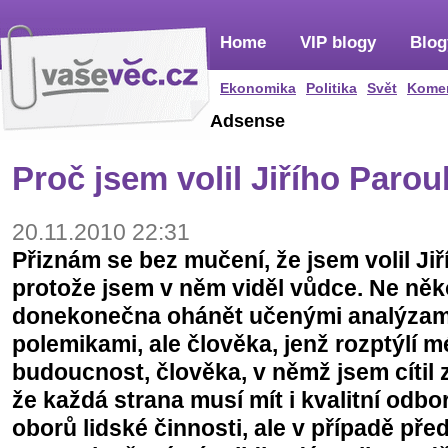
Home
VIP blogy
Blog
Ekonomika
Politika
Svět
Kome
Adsense
Proč jsem volil Jiřího Paro
20.11.2010 22:31
Přiznám se bez mučení, že jsem volil Ji
protože jsem v něm viděl vůdce. Ne něk
donekonečna ohánět učenými analýzami 
polemikami, ale člověka, jenž rozptýlí 
budoucnost, člověka, v němž jsem cítil 
že každá strana musí mít i kvalitní odbo
oborů lidské činnosti, ale v případě pře