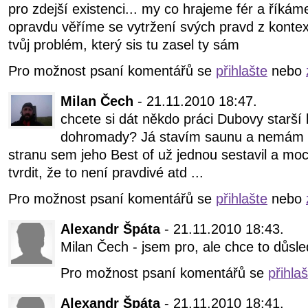
pro zdejší existenci... my co hrajeme fér a říká
opravdu věříme se vytržení svých pravd z kontex
tvůj problém, který sis tu zasel ty sám
Pro možnost psaní komentářů se
přihlašte
nebo
Milan Čech
- 21.11.2010 18:47.
chcete si dát někdo práci Dubovy starší 
dohromady? Já stavím saunu a nemám m
stranu sem jeho Best of už jednou sestavil a moc
tvrdit, že to není pravdivé atd ...
Pro možnost psaní komentářů se
přihlašte
nebo
Alexandr Špáta
- 21.11.2010 18:43.
Milan Čech - jsem pro, ale chce to důsle
Pro možnost psaní komentářů se
přihla
Alexandr Špáta
- 21.11.2010 18:41.