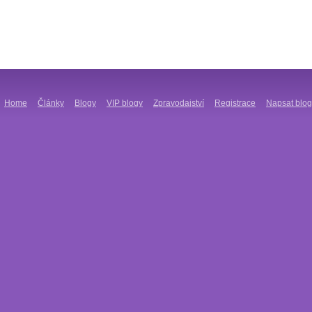
Home
Články
Blogy
VIP blogy
Zpravodajství
Registrace
Napsat blog