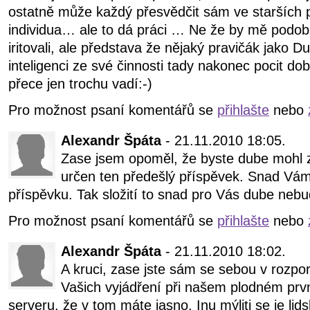
ostatně může každý přesvědčit sám ve starších 
individua… ale to dá práci … Ne že by mě podobn
iritovali, ale představa že nějaký pravičák jako
inteligenci ze své činnosti tady nakonec pocit 
přece jen trochu vadí:-)
Pro možnost psaní komentářů se
přihlašte
nebo
Alexandr Špáta
- 21.11.2010 18:05.
Zase jsem opoměl, že byste dube mohl 
určen ten předešlý příspěvek. Snad Vám
příspěvku. Tak složití to snad pro Vás dube nebu
Pro možnost psaní komentářů se
přihlašte
nebo
Alexandr Špáta
- 21.11.2010 18:02.
A kruci, zase jste sám se sebou v rozpo
Vašich vyjádření při našem plodném prv
serveru, že v tom máte jasno. Inu mýliti se je lidské