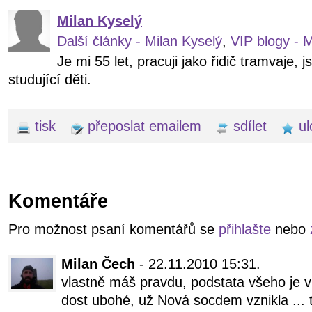
Milan Kyselý
Další články - Milan Kyselý
,
VIP blogy - M
Je mi 55 let, pracuji jako řidič tramvaje
studující děti.
tisk
přeposlat emailem
sdílet
ul
Komentáře
Pro možnost psaní komentářů se
přihlašte
nebo
Milan Čech
- 22.11.2010 15:31.
vlastně máš pravdu, podstata všeho je v m
dost ubohé, už Nová socdem vznikla ... ta