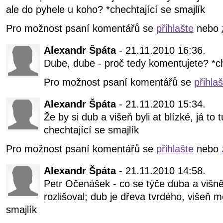
ale do pyhele u koho? *chechtající se smajlík
Pro možnost psaní komentářů se
přihlašte
nebo
Alexandr Špáta
- 21.11.2010 16:36.
Dube, dube - proč tedy komentujete? *ch
Pro možnost psaní komentářů se
přihla
Alexandr Špáta
- 21.11.2010 15:34.
Že by si dub a višeň byli at blízké, já to 
chechtající se smajlík
Pro možnost psaní komentářů se
přihlašte
nebo
Alexandr Špáta
- 21.11.2010 14:58.
Petr Očenášek - co se týče duba a višně
rozlišoval; dub je dřeva tvrdého, višeň 
smajlík