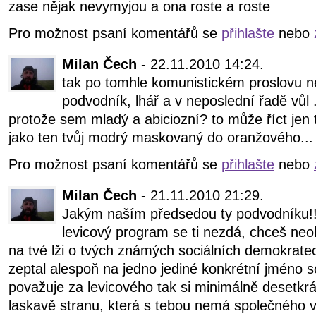
zase nějak nevymyjou a ona roste a roste
Pro možnost psaní komentářů se
přihlašte
nebo
Milan Čech
- 22.11.2010 14:24.
tak po tomhle komunistickém proslovu nel
podvodník, lhář a v neposlední řadě vůl 
protože sem mladý a abiciozní? to může říct jen
jako ten tvůj modrý maskovaný do oranžového...
Pro možnost psaní komentářů se
přihlašte
nebo
Milan Čech
- 21.11.2010 21:29.
Jakým naším předsedou ty podvodníku!!! v
levicový program se ti nezdá, chceš neol
na tvé lži o tvých známých sociálních demokratec
zeptal alespoň na jedno jediné konkrétní jméno 
považuje za levicového tak si minimálně desetkrá
laskavě stranu, která s tebou nemá společného vů