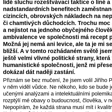
lidé sluchu rozeštvávací taktice o líné a
nadstandardních benefitech zaměstnanc
cizincích, obrovských nákladech na ne
či chamtivých důchodcích. Trochu moc a
a nejistot na jednoho obyčejného člověk
ambivalence ve společnosti má recept p
Možná jej nemá ani levice, ale ta je mi 
bližší. A v tomto rozhádaném světě jsem
ještě velmi vlivné politické strany, která
humanistické společnosti, jenž mi přes
dokázal dát naději zastání.
Přiznám se bez mučení, že jsem volil Jiřího 
v něm viděl vůdce. Ne někoho, kdo se bude 
učenými analýzami a intelektuálními polemika
rozptýlí mé obavy o budoucnost, člověka, v ně
Nepopírám, že každá strana musí mít i kvalit