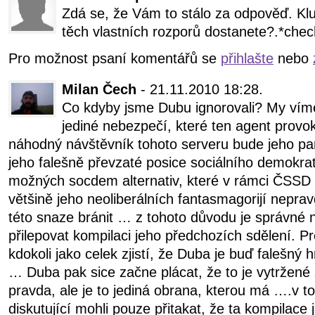
Zdá se, že Vám to stálo za odpověď. Klu
těch vlastních rozporů dostanete?.*chech
Pro možnost psaní komentářů se
přihlašte
nebo
Milan Čech
- 21.11.2010 18:28.
Co kdyby jsme Dubu ignorovali? My víme
jediné nebezpečí, které ten agent provok
náhodný návštěvník tohoto serveru bude jeho par
jeho falešně převzaté posice sociálního demokra
možných socdem alternativ, které v rámci ČSSD ex
většině jeho neoliberálních fantasmagorijí nepra
této snaze bránit … z tohoto důvodu je správné 
přilepovat kompilaci jeho předchozích sdělení. Pr
kdokoli jako celek zjistí, že Duba je buď falešný
… Duba pak sice začne plácat, že to je vytržené 
pravda, ale je to jediná obrana, kterou má ….v t
diskutující mohli pouze přitakat, že ta kompilace