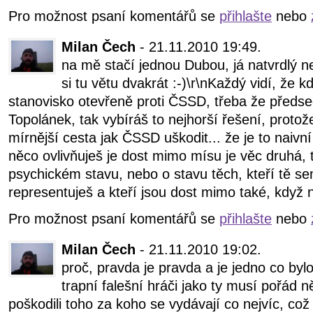
Pro možnost psaní komentářů se
přihlašte
nebo
Milan Čech
- 21.11.2010 19:49.
na mě stačí jednou Dubou, já natvrdlý 
si tu větu dvakrát :-)\r\nKaždý vidí, že
stanovisko otevřeně proti ČSSD, třeba že před
Topolánek, tak vybíráš to nejhorší řešení, proto
mírnější cesta jak ČSSD uškodit... že je to naivní
něco ovlivňuješ je dost mimo mísu je věc druhá, 
psychickém stavu, nebo o stavu těch, kteří tě se
representuješ a kteří jsou dost mimo také, když 
Pro možnost psaní komentářů se
přihlašte
nebo
Milan Čech
- 21.11.2010 19:02.
proč, pravda je pravda a je jedno co bylo 
trapní falešní hráči jako ty musí pořád 
poškodili toho za koho se vydávají co nejvíc, což 