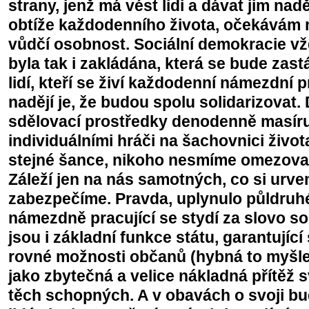
strany, jenž má vést lidi a dávat jim nadě
obtíže každodenního života, očekávám nik
vůdčí osobnost. Sociální demokracie vžd
byla tak i zakládána, která se bude zast
lidí, kteří se živí každodenní námezdní pr
nadějí je, že budou spolu solidarizovat.
sdělovací prostředky denodenně masíruj
individuálními hráči na šachovnici živo
stejné šance, nikoho nesmíme omezovat 
Záleží jen na nás samotných, co si urve
zabezpečíme. Pravda, uplynulo půldruhéh
námezdně pracující se stydí za slovo so
jsou i základní funkce státu, garantující
rovné možnosti občanů (hybná to myšle
jako zbytečná a velice nákladná přítěž
těch schopných. A v obavách o svoji bu