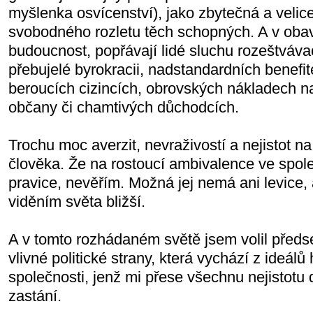
myšlenka osvícenství), jako zbytečná a velic
svobodného rozletu těch schopných. A v obav
budoucnost, popřávají lidé sluchu rozeštvávací
přebujelé byrokracii, nadstandardních benefi
beroucích cizincích, obrovských nákladech n
občany či chamtivých důchodcích.
Trochu moc averzit, nevraživostí a nejistot 
člověka. Že na rostoucí ambivalence ve spol
pravice, nevěřím. Možná jej nemá ani levice, 
viděním světa bližší.
A v tomto rozhádaném světě jsem volil předse
vlivné politické strany, která vychází z ideál
společnosti, jenž mi přese všechnu nejistotu 
zastání.