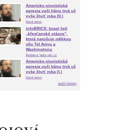
Americko-sionistická
agresia voči Iránu trvá už
vyše štvrť roka (II.)
Nové slovo
infoBRICS: Izrael čelí
„křesťanské otázce“,
která narušuje měkkou
sílu Tel Avivu a
Washingtonu
Redakce Vaše věc.cz
Americko-sionistická
agresia voči Iránu trvá už
vyše štvrť roka (I.)
Nové slovo
další články