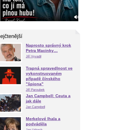
ejčtenější
Naprosto správný krok
Petra Macinky…
Jiří Vyvadil
Trapná spravedlnost ve
vykonstruovaném
případě čínského
"špiona"
Jiří Paroubek
Jan Campbell: Ceuta a
jak dále
Jan Campbell
Merkelové lhala a
podváděla
Jan Urbach