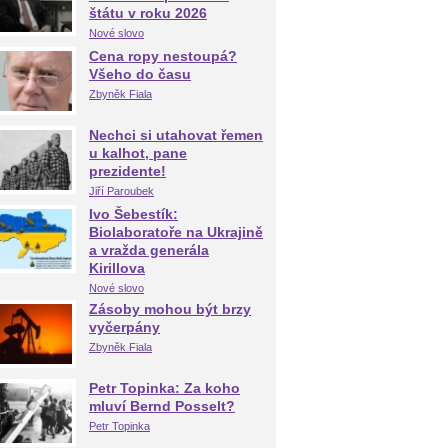
štátu v roku 2026
Nové slovo
Cena ropy nestoupá?
Všeho do času
Zbyněk Fiala
Nechci si utahovat řemen
u kalhot, pane
prezidente!
Jiří Paroubek
Ivo Šebestík:
Biolaboratoře na Ukrajině
a vražda generála
Kirillova
Nové slovo
Zásoby mohou být brzy
vyčerpány
Zbyněk Fiala
Petr Topinka: Za koho
mluví Bernd Posselt?
Petr Topinka