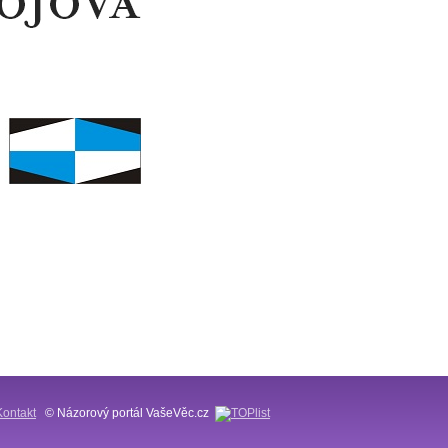
Kontakt
© Názorový portál VašeVěc.cz