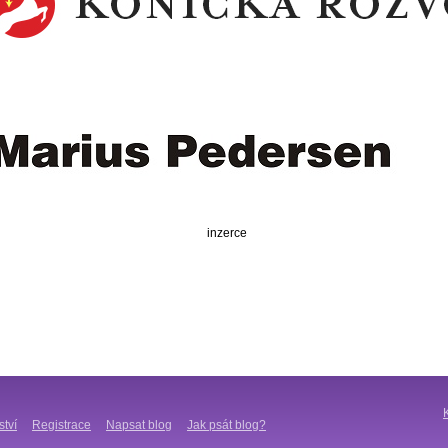
inzerce
ství
Registrace
Napsat blog
Jak psát blog?