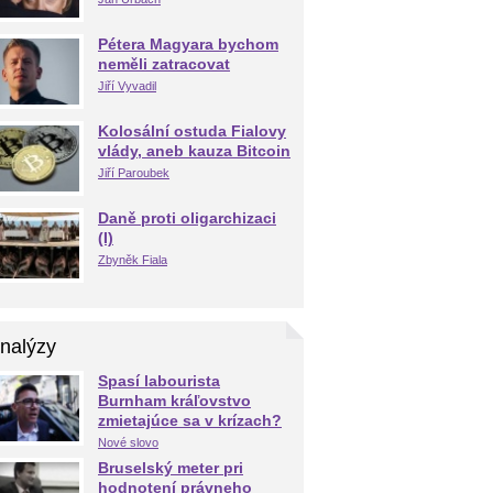
Pétera Magyara bychom
neměli zatracovat
Jiří Vyvadil
Kolosální ostuda Fialovy
vlády, aneb kauza Bitcoin
Jiří Paroubek
Daně proti oligarchizaci
(I)
Zbyněk Fiala
nalýzy
Spasí labourista
Burnham kráľovstvo
zmietajúce sa v krízach?
Nové slovo
Bruselský meter pri
hodnotení právneho