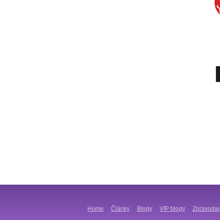
Home
Články
Blogy
VIP blogy
Zpravodaj