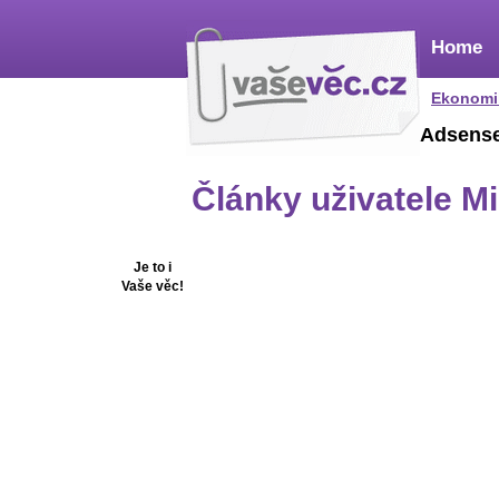
Home
Ekonomi
Adsens
Články uživatele M
Je to i
Vaše věc!