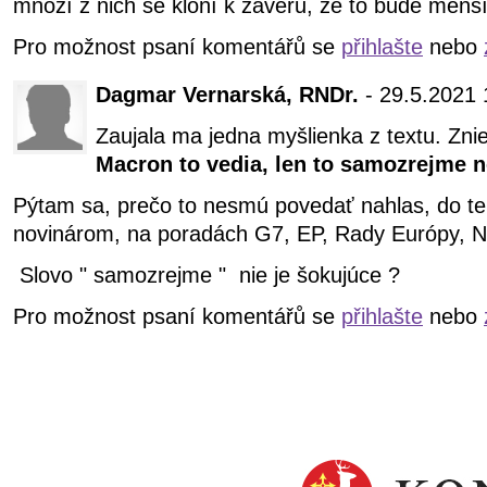
mnozí z nich se kloní k závěru, že to bude menší 
Pro možnost psaní komentářů se
přihlašte
nebo
Dagmar Vernarská, RNDr.
- 29.5.2021 
Zaujala ma jedna myšlienka z textu. Zni
Macron to vedia, len to samozrejme 
Pýtam sa, prečo to nesmú povedať nahlas, do tel
novinárom, na poradách G7, EP, Rady Európy, 
Slovo " samozrejme " nie je šokujúce ?
Pro možnost psaní komentářů se
přihlašte
nebo