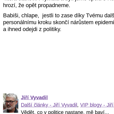
hrozí, že opět propadneme.
Babiši, chlape, jestli to zase díky Tvému d
personálnímu kroku skončí nárůstem epidemie,
a ihned odejdi z politiky.
Jiří Vyvadil
Další články - Jiří Vyvadil
,
VIP blogy - Jiří
Vědět, co v politice nastane, mě baví...