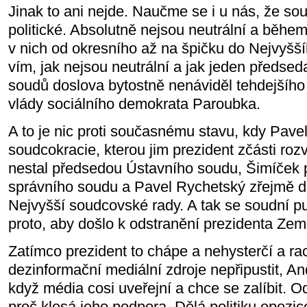
Jinak to ani nejde. Naučme se i u nás, že so
politické. Absolutně nejsou neutrální a během 
v nich od okresního až na špičku do Nejvyšš
vím, jak nejsou neutrální a jak jeden předsed
soudů doslova bytostně nenáviděl tehdejší
vlády sociálního demokrata Paroubka.
A to je nic proti současnému stavu, kdy Pave
soudcokracie, kterou jim prezident zčásti rozv
nestal předsedou Ústavního soudu, Šimíček
správního soudu a Pavel Rychetský zřejmě 
Nejvyšší soudcovské rady. A tak se soudní puč
proto, aby došlo k odstranění prezidenta Ze
Zatímco prezident to chápe a nehysterčí a rac
dezinformační mediální zdroje nepřipustit, An
když média cosi uveřejní a chce se zalíbit. O
proč klesá jeho podpora. Dělá politiku opozic