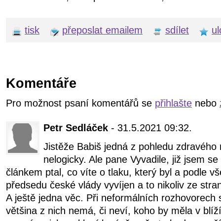
tisk
přeposlat emailem
sdílet
ul
Komentáře
Pro možnost psaní komentářů se
přihlašte
nebo
Petr Sedláček
- 31.5.2021 09:32.
Jistěže Babiš jedná z pohledu zdravého
nelogicky. Ale pane Vyvadile, již jsem s
článkem ptal, co víte o tlaku, který byl a podle v
předsedu české vlády vyvíjen a to nikoliv ze stra
A ještě jedna věc. Při neformálních rozhovorech s l
většina z nich nemá, či neví, koho by měla v blíží