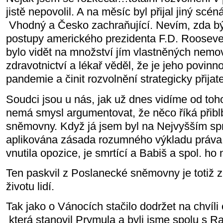
jistě nepovolil. A na měsíc byl přijal jiný scéná
Vhodný a Česko zachraňující. Nevím, zda býv
postupy amerického prezidenta F.D. Roosevelt
bylo vidět na množství jím vlastněných nemovi
zdravotnictví a lékař věděl, že je jeho povinno
pandemie a činit rozvolnění strategicky přijat
Soudci jsou u nás, jak už dnes vidíme od toho,
nemá smysl argumentovat, že něco říká přibl
sněmovny. Když já jsem byl na Nejvyšším sp
aplikována zásada rozumného výkladu práva. 
vnutila opozice, je smrtící a Babiš a spol. ho 
Ten paskvil z Poslanecké sněmovny je totiž z
životu lidí.
Tak jako o Vánocích stačilo dodržet na chvíl
která stanovil Prymula a byli jsme spolu s 