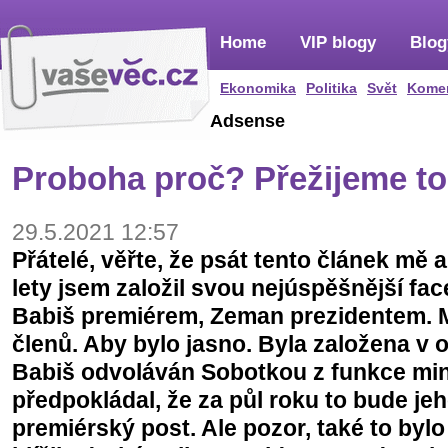
Home
VIP blogy
Blog
Ekonomika
Politika
Svět
Kome
Adsense
Proboha proč? Přežijeme t
29.5.2021 12:57
Přátelé, věřte, že psát tento článek mě 
lety jsem založil svou nejúspěšnější f
Babiš premiérem, Zeman prezidentem. M
členů. Aby bylo jasno. Byla založena v 
Babiš odvoláván Sobotkou z funkce minis
předpokládal, že za půl roku to bude je
premiérský post. Ale pozor, také to bylo