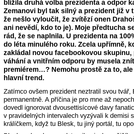
blížila druhá volba prezidenta a odpor k
Zemanovi byl tak silný a prezident již v 
že nešlo vyloučit, že zvítězí onen Draho
ani nevědí, kdo to je). Moje předtucha se
rád, že se naplnila. U prezidenta na 10
do léta minulého roku. Zcela upřímně, 
zakládal novou facebookovou skupinu
váhání a vnitřním odporu by musela znít
premiérem…? Nemohu prostě za to, ale v
hlavní trend.
Zatímco ovšem prezident neztratil svou tvář, B
permanentně. A příčina je pro mne až nepocho
dovedl ignorovat dvousettisícové davy fanatic
v pravidelných intervalech vyzývali k demisi 
králíčkem, když tu Blesk, tu jiný portál, tu o