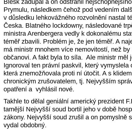
Blesk zadupal a on odstranil nejschopnější
Prymulu, následkem čehož pod vedením další
v důsledku lehkovážného rozvolnění nastal t
Česka. Blatného lockdowny, následované tr
ministra Arenbergera vedly k dokonalému st
téměř zbavili. Problém je, že jen téměř. A na
má ministr mnohem více nemovitostí, než by 
občanovi. A fakt byla to síla. Ale ministr měl
Ignoroval ten právní paskvil, který vymyslela
která znemožňovala proti ní útočit. A s klidem
chronickým zrušovatelem, tj. Nejvyšším spr
opatření a vyhlásil nové.
Takhle to dělal geniální americký prezident F
tamější Nejvyšší soud bortil jeho v době hos
zákony. Nejvyšší soud zrušil a on pomyslně s
vydal obdobný.