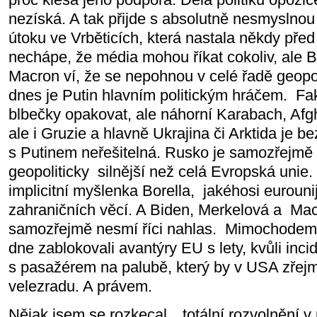
nezíská. A tak přijde s absolutně nesmyslnou
útoku ve Vrběticích, která nastala někdy před
nechápe, že média mohou říkat cokoliv, ale B
Macron ví, že se nepohnou v celé řadě geopol
dnes je Putin hlavním politickým hráčem. Fak
blbečky opakovat, ale náhorní Karabach, Afgh
ale i Gruzie a hlavně Ukrajina či Arktida je b
s Putinem neřešitelná. Rusko je samozřejmě 
geopoliticky silnější než celá Evropská uni
implicitní myšlenka Borella, jakéhosi eurouni
zahraničních věcí. A Biden, Merkelová a Macr
samozřejmě nesmí říci nahlas. Mimochodem
dne zablokovali avantýry EU s lety, kvůli inc
s pasažérem na palubě, který by v USA zřejmě
velezradu. A právem.
Nějak jsem se rozkecal…totální rozvolnění v