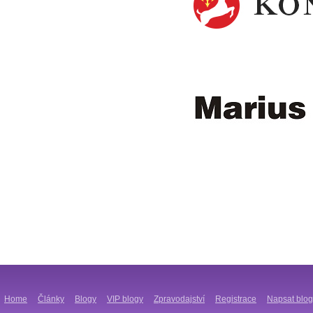
Home
Články
Blogy
VIP blogy
Zpravodajství
Registrace
Napsat blog