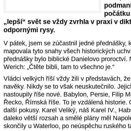
podmaní
počátku
„lepší“ svět se vždy zvrhla v praxi v di
odpornými rysy.
V pátek, jsem se zúčastnil jedné přednášky, 
mapovala tyto snahy všech historických uchv
přednášky bylo biblické Danielovo proroctví. N
Werich: „Čtěte bibli, tam to všechno je.“
Vládci velkých říší vždy žili v představách, ž
navěky. Nikdy se to však neuskutečnilo. Jejic
nastoupily říše nové. Babylon, Persie, Filip
Řecko, Římská říše. To je vzdálená historie. 
další pokusy. Karel Veliký, náš Karel IV., H
daleko větší rozsah a smělé plány měl Napol
skončily u Waterloo, po neúspěchu ruského t