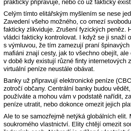
prakticky připravuje, nebo co už fakticky exist
Celým tímto elitářským myšlením se nese je
Zavedení všeho možného, co omezí svobodu č
fakticky zlikviduje. Zrušení fyzických peněz.
vládci fakticky kontrolovat. I když se ji snaží 
s výmluvou, že tím zamezují praní špinavýc
mafiáni znají cesty, jak to všechno obejít, al
v době kdy existují různé finty internetových 
virtuální peníze neustále obávat.
Banky už připravují elektronické peníze (CBC
zotročí občany. Centrální banky budou vědět
používáte a mohou vám v podstatě nařídit, z
peníze utratit, nebo dokonce omezit jejich pla
Ale to se samozřejmě netýká globálních elit.
soukromého vlastnictví. Elity chtějí omezit so