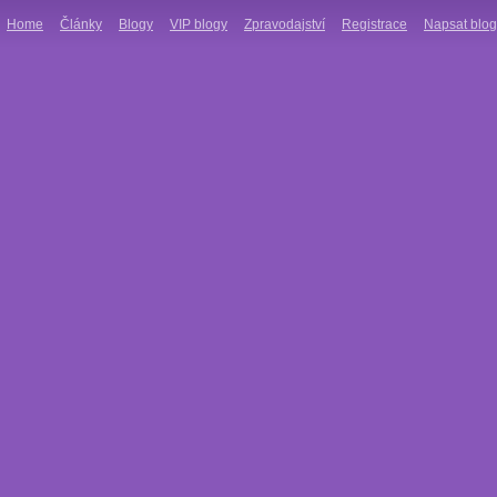
Home
Články
Blogy
VIP blogy
Zpravodajství
Registrace
Napsat blog