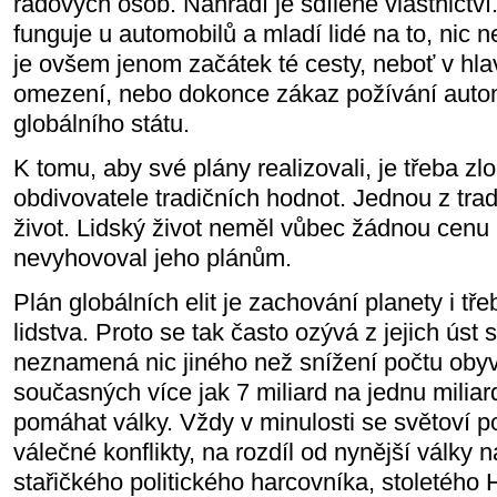
řadových osob. Nahradí je sdílené vlastnictví.
funguje u automobilů a mladí lidé na to, nic n
je ovšem jenom začátek té cesty, neboť v hlav
omezení, nebo dokonce zákaz požívání auto
globálního státu.
K tomu, aby své plány realizovali, je třeba zlo
obdivovatele tradičních hodnot. Jednou z trad
život. Lidský život neměl vůbec žádnou cenu 
nevyhovoval jeho plánům.
Plán globálních elit je zachování planety i tř
lidstva. Proto se tak často ozývá z jejich úst
neznamená nic jiného než snížení počtu oby
současných více jak 7 miliard na jednu miliar
pomáhat války. Vždy v minulosti se světoví poli
válečné konflikty, na rozdíl od nynější války 
stařičkého politického harcovníka, stoletého