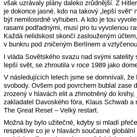
však uzrávaly plány daleko zrůdnější. Z Hitl
je dokonce jasné, kdo na takový „lepší svět
být nemilosrdně vyhuben. A kdo je tou vyvolen
rasami podřadnými, musí pro tu vyvolenou ras
Každá nelidskost skončí zaslouženým účtem, 
v bunkru pod zničeným Berlínem a vztyčenou
I vláda Sovětského svazu nad svými satelity
lepší svět, se zhroutila v roce 1989 jako dom
V následujících letech jsme se domnívali, že
svobody. Ovšem pod povrchem bublal zase da
zrozený v hlavách elit a zhmotněný do knihy, 
zakladatel Davoského fóra, Klaus Schwab a n
The Ģreat Reset – Velký restart.
Možná by bylo užitečné, kdyby si mladí přečetl
respektive co je v hlavách současné globální e