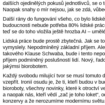
dalších ojedinělých pokusů jednotlivců, se o 
Naopak snahy o mír nejsou, jak se zdá, vůbec
Další rány do fungování všeho, co bylo lidské,
budoucnosti nebude potřeba 80% lidské práce
teď se do toho vložila ještě hrozba AI – umělé
Lidská práce bude prostě zbytečná. Jak se to v
vymyslely. Nepodmíněný základní příjem. Ale 
takového Klause Schwaba, bude i tento nep
příjem podmíněný poslušností lidí. Nový, řad
jakýmsi biorobotem.
Každý svobodu milující tvor se musí tomuto
vzepřít. Ironií osudu je, že ti, kteří budou v
bioroboty, všechny novinky, které k otroctví v
a naopak nás, kteří vědí „zač je toho loket“, 
konzervy a že nerozumíme modernímu světu. 