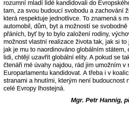
rozumní mladí lidé kandidovali do Evropskéh
tam, za svou budoucí svobodu a zachování ži
která respektuje jednotlivce. To znamená s mo
automobil, dům, byt a možností se svobodně 
přáních, byť by to bylo založení rodiny, výcho
možnost vlastní realizace života tak, jak si to
jak je mu to naordinováno globálním státem, 
lidi, chtějí uzavřít globální elity. A pokud se t
čtenáři mé úvahy najdou, rád jim umožním v 
Europarlamentu kandidovat. A třeba i v koali
stranami a hnutími, kterým není budoucnost n
celé Evropy lhostejná.
Mgr. Petr Hannig