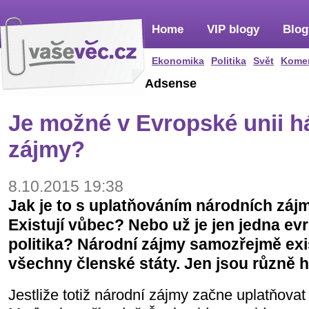
Home
VIP blogy
Blog
Ekonomika
Politika
Svět
Kome
Adsense
Je možné v Evropské unii há
zájmy?
8.10.2015 19:38
Jak je to s uplatňováním národních záj
Existují vůbec? Nebo už je jen jedna e
politika? Národní zájmy samozřejmě exist
všechny členské státy. Jen jsou různě
Jestliže totiž národní zájmy začne uplatňova