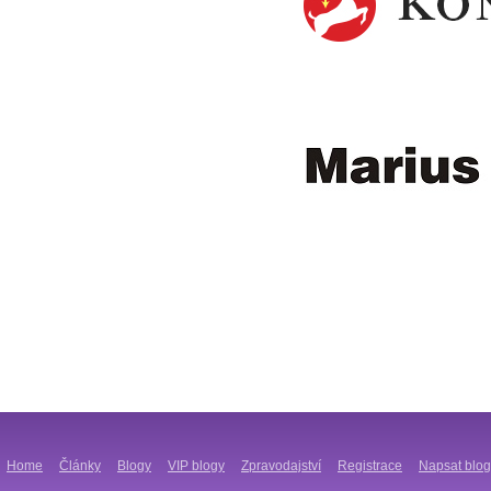
Home
Články
Blogy
VIP blogy
Zpravodajství
Registrace
Napsat blog