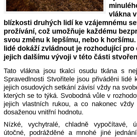
minulého
vlákna v
blízkosti druhých lidí ke vzájemnému s
prožívání, což umožňuje každému bezpr
svou změnu k lepšímu, nebo k horšímu
lidé dokáží zvládnout je rozhodující pr
jejich dalšímu vývoji v této části stvořen
Tato vlákna jsou tkalci osudu tkána s nej
Spravedlnosti Stvořitele jsou přiváděni lidé
jejich osudových setkání závisí vždy na svo
kterých se to týká. Svobodná vůle v rozhodov
jejich vlastních rukou, a co nakonec vždy 
dosaženou vnitřní hodnotu.
Nízké, vychytralé, chladně vypočítavé,
útočné, podrážděné a mnohé jiné jednán