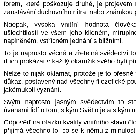
forem, které poškozuje druhé, je projevem 
zaostávání duchovního nitra, nebo známkou 
Naopak, vysoká vnitřní hodnota člově
ušlechtilosti ve všem jeho klidném, mírupln
naplněném, vstřícném jednání s bližními.
To je naprosto věcné a zřetelné svědectví t
duch prokázat v každý okamžik svého bytí při 
Nelze to nijak oklamat, protože je to přesně 
důkaz, postavený nad všechny filozofické po
jakémukoli vyznání.
Svým naprosto jasným svědectvím to sto
úvahami lidí o tom, s kým Světlo je a s kým n
Odpověď na otázku kvality vnitřního stavu čl
přijímá všechno to, co se k němu z minulost