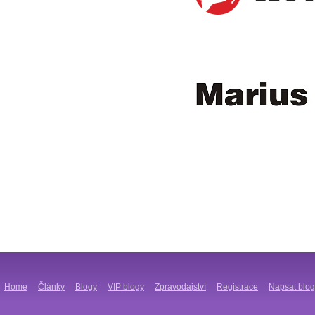
Home
Články
Blogy
VIP blogy
Zpravodajství
Registrace
Napsat blog