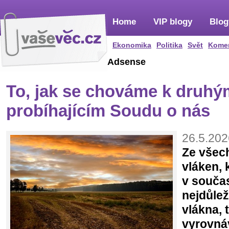
Home
VIP blogy
Blog
Ekonomika
Politika
Svět
Kome
Adsense
To, jak se chováme k druhý
probíhajícím Soudu o nás
26.5.202
Ze všec
vláken, 
v souča
nejdůlež
vlákna, t
vyrovná