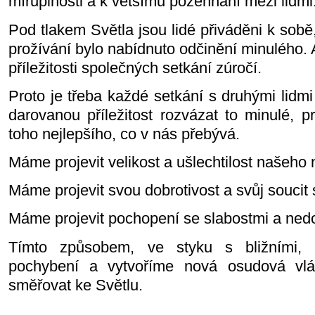
míruplnosti a k většímu požehnání mezi lidmi
Pod tlakem Světla jsou lidé přiváděni k sob
prožívání bylo nabídnuto odčinění minulého. A
příležitosti společných setkání zúročí.
Proto je třeba každé setkání s druhými lidmi
darovanou příležitost rozvázat to minulé, p
toho nejlepšího, co v nás přebývá.
Máme projevit velikost a ušlechtilost našeho n
Máme projevit svou dobrotivost a svůj soucit 
Máme projevit pochopení se slabostmi a nedo
Tímto způsobem, ve styku s bližními,
pochybení a vytvoříme nová osudová vlá
směřovat ke Světlu.