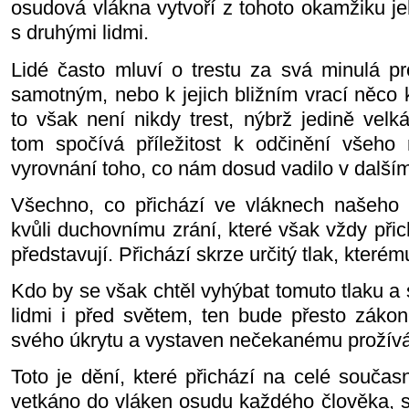
osudová vlákna vytvoří z tohoto okamžiku je
s druhými lidmi.
Lidé často mluví o trestu za svá minulá pr
samotným, nebo k jejich bližním vrací něco k
to však není nikdy trest, nýbrž jedině velk
tom spočívá příležitost k odčinění všeho
vyrovnání toho, co nám dosud vadilo v dalš
Všechno, co přichází ve vláknech našeho
kvůli duchovnímu zrání, které však vždy přich
představují. Přichází skrze určitý tlak, které
Kdo by se však chtěl vyhýbat tomuto tlaku a
lidmi i před světem, ten bude přesto zák
svého úkrytu a vystaven nečekanému prožívá
Toto je dění, které přichází na celé součas
vetkáno do vláken osudu každého člověka, s