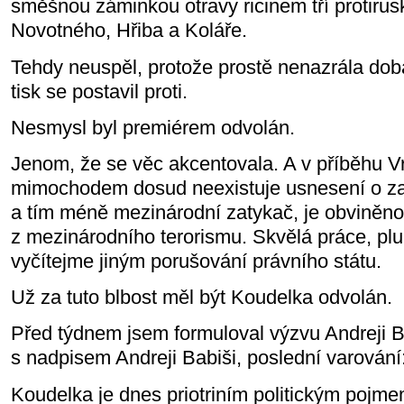
směšnou záminkou otravy ricinem tří protirus
Novotného, Hřiba a Koláře.
Tehdy neuspěl, protože prostě nenazrála doba.
tisk se postavil proti.
Nesmysl byl premiérem odvolán.
Jenom, že se věc akcentovala. A v příběhu Vr
mimochodem dosud neexistuje usnesení o zah
a tím méně mezinárodní zatykač, je obviněn
z mezinárodního terorismu. Skvělá práce, pl
vyčítejme jiným porušování právního státu.
Už za tuto blbost měl být Koudelka odvolán.
Před týdnem jsem formuloval výzvu Andreji B
s nadpisem Andreji Babiši, poslední varován
Koudelka je dnes priotriním politickým pojme