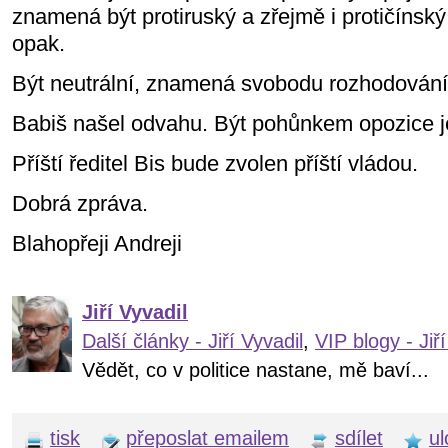
znamená být protiruský a zřejmě i protičínský
opak.
Být neutrální, znamená svobodu rozhodování p
Babiš našel odvahu. Být pohůnkem opozice j
Příští ředitel Bis bude zvolen příští vládou.
Dobrá zpráva.
Blahopřeji Andreji
Jiří Vyvadil
Další články - Jiří Vyvadil
,
VIP blogy - Jiří
Vědět, co v politice nastane, mě baví...
tisk
přeposlat emailem
sdílet
ul