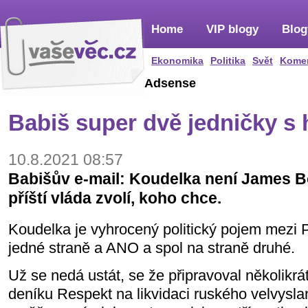
Home
VIP blogy
Blog
Ekonomika
Politika
Svět
Kome
Adsense
Babiš super dvě jedničky s
10.8.2021 08:57
Babišův e-mail: Koudelka není James Bon
příští vláda zvolí, koho chce.
Koudelka je vyhrocený politický pojem mezi 
jedné straně a ANO a spol na straně druhé.
Už se nedá ustát, se že připravoval několikrá
deníku Respekt na likvidaci ruského velvysla