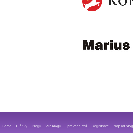
Home
Články
Blogy
VIP blogy
Zpravodajství
Registrace
Napsat blog