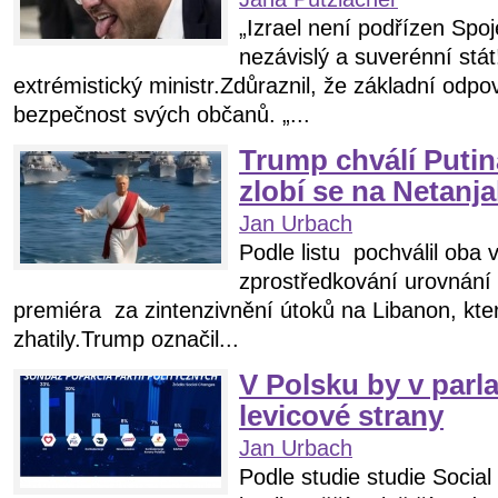
„Izrael není podřízen Spo
nezávislý a suverénní stát!
extrémistický ministr.Zdůraznil, že základní odpově
bezpečnost svých občanů. „...
Trump chválí Putin
zlobí se na Netanj
Jan Urbach
Podle listu pochválil oba
zprostředkování urovnání a
premiéra za zintenzivnění útoků na Libanon, kt
zhatily.Trump označil...
V Polsku by v parl
levicové strany
Jan Urbach
Podle studie studie Soci