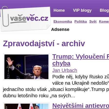
Home
VIP blogy
Blog
Ekonomika
Politika
Svět
Kome
Adsense
Zpravodajství - archiv
Trump: Vyloučení 
chyba
Jan Urbach
Podle něj, kdyby Rusko z
válce na Ukrajině nedošlo
jednacího stolu však „situaci komplikuje“.Trump p
dubnu letošního roku „na svých...
Největšími antievr