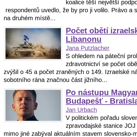
koalice těší největší podp
respondentů uvedlo, že by pro ji volilo. Právo a 
na druhém místě...
Počet obětí izraels
Libanonu
Jana Putzlacher
S ohledem na páteční proh
zdravotnictví se počet obě
zvýšil o 45 a počet zraněných o 149. Izraelské ná
sobotního rána značnou část jižního...
Po nástupu Magyar
Budapešť - Bratisl
Jan Urbach
V politickém pořadu slov
zpravodajské stanice JOJ 
mimo jiné zabýval aktuálním stavem slovensko-m