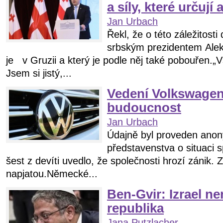
a síly, které určuj
Jan Urbach
Řekl, že o této záležitosti
srbským prezidentem Ale
je v Gruzii a který je podle něj také pobouřen.„V
Jsem si jistý,...
Vedení Volkswagen
budoucnost
Jan Urbach
Údajně byl proveden ano
představenstva o situaci 
šest z devíti uvedlo, že společnosti hrozí zánik. 
napjatou.Německé...
Ben-Gvir: Izrael n
republika
Jana Putzlacher