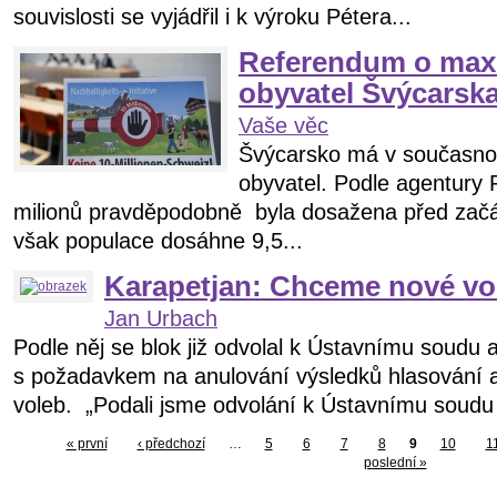
souvislosti se vyjádřil i k výroku Pétera...
Referendum o max
obyvatel Švýcarsk
Vaše věc
Švýcarsko má v současnost
obyvatel. Podle agentury 
milionů pravděpodobně byla dosažena před začát
však populace dosáhne 9,5...
Karapetjan: Chceme nové vo
Jan Urbach
Podle něj se blok již odvolal k Ústavnímu soudu 
s požadavkem na anulování výsledků hlasování 
voleb. „Podali jsme odvolání k Ústavnímu soudu 
« první
‹ předchozí
…
5
6
7
8
9
10
1
poslední »