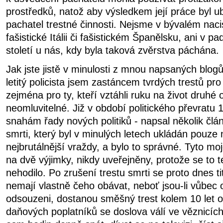
prostředků, natož aby výsledkem její práce byl ub
pachatel trestné činnosti. Nejsme v bývalém na
fašistické Itálii či fašistickém Španělsku, ani v 
století u nás, kdy byla taková zvěrstva páchána.
Jak jste jistě v minulosti z mnou napsaných blog
letitý policista
jsem zastáncem tvrdých trestů pro
zejména pro ty, kteří vztáhli ruku na život druhé
neomluvitelné. Již v období politického převratu 
snahám řady nových politiků - napsal několik člán
smrti, který byl v minulých letech ukládán pouze
nejbrutálnější vraždy, a bylo to správné. Tyto mo
na dvě výjimky, nikdy uveřejněny, protože se to t
nehodilo.
Po zrušení trestu smrti se proto dnes ti
nemají vlastně čeho obávat, neboť jsou-li vůbec 
odsouzeni, dostanou směšný trest kolem 10 let o
daňových poplatníků se doslova válí ve věznicíc