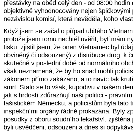
přestávky na oběd celý den - od 08:00 hodin 
objektivně vyhodnocovány nejen špičkovými p
nezávislou komisí, která nevěděla, koho vlas
Když jsem se začal o případ ubitého Vietnamc
protože jsem tomu nechtěl uvěřit, byť mám n
tisku, zjistil jsem, že onen Vietnamec byl úda
obviněný či odsouzený) z distribuce drog, k 
skutečně v poslední době od normálního obch
však neznamená, že by ho snad mohli policisté
zákonem přímo zakázáno, a to navíc tak krutě
smrt. Stalo se to však, kupodivu v našem de
jak s hrdostí zdůrazňují naši politici - právním
fašistickém Německu, a policistům byla tato t
inspekčními orgány řádně prokázána. Byly zp
posudky z oboru soudního lékařství, zjištěna p
byli usvědčeni, odsouzeni a dnes si odpykávaj