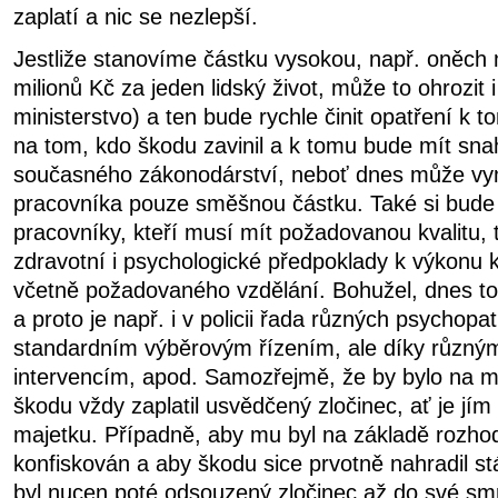
zaplatí a nic se nezlepší.
Jestliže stanovíme částku vysokou, např. oněch
milionů Kč
za jeden lidský život, může to ohrozit 
ministerstvo) a ten bude rychle činit opatření k
na tom, kdo škodu zavinil a k tomu bude mít snah
současného zákonodárství, neboť dnes může v
pracovníka pouze směšnou částku. Také si bude p
pracovníky, kteří musí mít požadovanou kvalitu, 
zdravotní i psychologické předpoklady k výkonu k
včetně požadovaného vzdělání. Bohužel, dnes to
a proto je např. i v policii řada různých psychopa
standardním výběrovým řízením, ale díky různ
intervencím, apod. Samozřejmě, že by bylo na 
škodu vždy zaplatil usvědčený zločinec, ať je jím
majetku. Případně, aby mu byl na základě rozho
konfiskován a aby škodu sice prvotně nahradil stát
byl nucen poté odsouzený zločinec až do své smr