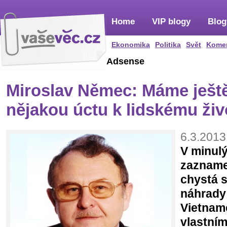
Home
VIP blogy
Blog
Ekonomika
Politika
Svět
Kome
Adsense
Miroslav Němec: Máme ješt
nějakou úctu k lidskému ži
6.3.2013
V minul
zaznamen
chystá s
náhrady 
Vietnamc
vlastním