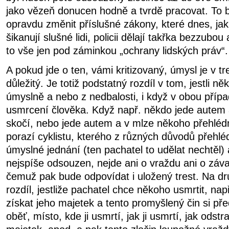
jako vězeň donucen hodně a tvrdě pracovat. To 
opravdu změnit příslušné zákony, které dnes, ja
šikanují slušné lidi, policii dělají takřka bezzubo
to vše jen pod záminkou „ochrany lidských práv“.
A pokud jde o ten, vámi kritizovaný, úmysl je v t
důležitý. Je totiž podstatný rozdíl v tom, jestli n
úmyslně a nebo z nedbalosti, i když v obou příp
usmrcení člověka. Když např. někdo jede autem
skočí, nebo jede autem a v mlze někoho přehléd
porazí cyklistu, kterého z různých důvodů přehléd
úmyslné jednání (ten pachatel to udělat nechtěl) a
nejspíše odsouzen, nejde ani o vraždu ani o záva
čemuž pak bude odpovídat i uložený trest. Na dr
rozdíl, jestliže pachatel chce někoho usmrtit, nap
získat jeho majetek a
tento promyšlený čin si pře
oběť, místo, kde ji usmrtí, jak ji usmrtí, jak odstra