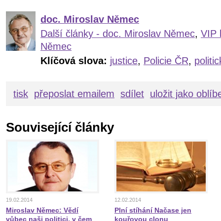
doc. Miroslav Němec
Další články - doc. Miroslav Němec
,
VIP 
Němec
Klíčová slova:
justice
,
Policie ČR
,
politi
tisk
přeposlat emailem
sdílet
uložit jako oblí
Související články
19.02.2014
12.02.2014
Miroslav Němec: Vědí
Plní stíhání Načase jen
vůbec naši politici, v čem
kouřovou clonu