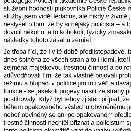
pedagoga Policejní akademie České republiky
služební hodnosti plukovníka Policie České r
služby jsem viděl ledacos, ale nikdy v životě 
neslyšel o tom, že by si nějaký policista – a 
dovolil někoho, a to kohokoli, fyzicky zmasak
následky tohoto zásahu zemřel.
Je třeba říci, že i v té době předlistopadové, tzv
dnes špiněna ze všech stran a to i lidmi, kteř
zejména majetkovou trestnou činnost a po ro
zdůvodňovali tím, že tak vlastně bojovali pro
režimu a hlupáci v politice jim to i věří a dáva
funkce - se jakékoli projevy násilí ze strany po
postihovaly. Když byl tehdy zjištěn případ, že 
během opakovaného výslechu obviněnému jed
neboť obviněný se ani po opakovaném předlo
trestné činnosti nechtěl přiznat a policistům 
tento policista okamžitě vzat do vazby, vyšet