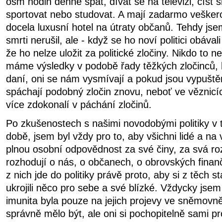
osm hodin denně spát, dívat se na televizi, číst 
sportovat nebo studovat. A mají zadarmo veškerou
docela luxusní hotel na útraty občanů. Tehdy jse
smrti nerušil, ale - když se ho noví politici obával
že ho nelze uložit za politické zločiny. Nikdo to n
máme výsledky v podobě řady těžkých zločinců, 
daní, oni se nám vysmívají a pokud jsou vypuště
spáchají podobný zločin znovu, neboť ve věznicí
více zdokonalí v páchání zločinů.
Po zkušenostech s našimi novodobými politiky v 
době, jsem byl vždy pro to, aby všichni lidé a na
plnou osobní odpovědnost za své činy, za svá ro
rozhodují o nás, o občanech, o obrovských finan
z nich jde do politiky právě proto, aby si z těch s
ukrojili něco pro sebe a své blízké. Vždycky jsem
imunita byla pouze na jejich projevy ve sněmovně
správně mělo být, ale oni si pochopitelně sami pr