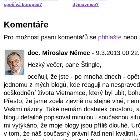
spočívá korupce?
dýmovnice?
Komentáře
Pro možnost psaní komentářů se
přihlašte
nebo
doc. Miroslav Němec
- 9.3.2013 00:22.
Hezký večer, pane Štingle,
oceňuji, že jste - po mnoha dnech - opě
jednomu z mých blogů, kde reaguji na nespravedl
odškodnění života Vietnamce, který byl ubit, bohu
Přesto, že jsme zcela zjevně na stejné vlně, nem
Vašimi názory. Také nemám dostatek prostoru,
blogu detailně popisoval minulou i současnou situa
mi vytýkáno, že moje blogy jsou příliš dlouhé. U
v tom, že náš současný právní řád není kvalitní, 