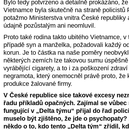
Bylo tedy potvrzeno a detailně prokázáno, že
Vietnamce byla skutečně na straně policistů 
potažmo Ministerstva vnitra České republiky a
údajně pozůstalým ani neomluvil.
Proto také rodina takto ubitého Vietnamce, v
případě syn a manželka, požadovali každý o
korun. Je to částka na naše poměry neobvykl
některých zemích lze takovou sumu úspěšně v
vyrábějící cigarety, a to i za poškození zdrav
negramota, který onemocněl právě proto, že ko
produkce žalované firmy.
V České republice sice takové excesy ne
řadu příkladů opačných. Zajímal se vůbec n
fungující v „Delta týmu“ přijal do řad polic
muselo být zjištěno, že jde o psychopaty?
někdo o to, kdo tento „Delta tým“ zřídil, kd