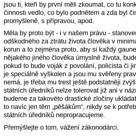
jsou ti, kteří by první měli zkoumat, co tu kon
činnosti vedlo, co bylo podnětem a zda byl č
promyšleně, s přípravou, apod.
Měla by proto být - i v našem právu - stanov
odškodného za ztrátu života člověka v minimá
korun a to zejména proto, aby si každý gauner
nějakého jiného člověka úmyslně života, bude 
pokud to bude voják z povolání, policista či ji
je speciálně vyškolen a jsou mu svěřeny prav
nemá, je třeba mu trest ještě podstatněji zvýši
státních úředníků nelze tolerovat již ani v n
budeme za takovéto drastické zločiny ukládat
to navíc jen těm „pěšákům“, nikdy se k potřeb
státních úředníků nepropracujeme.
Přemýšlejte o tom, vážení zákonodárci.