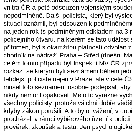
vnitra ČR a poté odsouzen vojenským soude
nepodmíněně. Další policista, který byl výsl
situaci oznámil, byl odsouzen k podmíněnému
na jeden rok (s podmíněným odkladem na 3 ro
policejního útvaru, na kterém se tato událost 
přítomen, byl s okamžitou platností odvolán z
chodník na nádraží Praha – Střed (dnešní M
celém tomto případu byl Inspekcí MV ČR zpr
rozkaz“ se kterým byli seznámeni během jed
tehdejší policisté nejen v Praze, ale v celé 
musel toto seznámení osobně podepsat, aby s
nikdy nemohl opakovat. Mělo to výrazně výc
všechny policisty, protože všichni dobře věděl
kdyby zákon porušili. A to bylo, vážení, v době
procházeli v rámci výběrového řízení k polici
prověrek, zkoušek a testů. Jen psychologické 