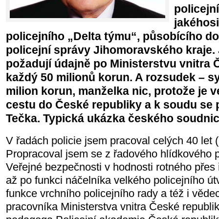
policejn
jakéhos
policejního „Delta týmu“, působícího do
policejní správy Jihomoravského kraje.
požadují údajně po Ministerstvu vnitra 
každý 50 milionů korun. A rozsudek – s
milion korun, manželka nic, protože je 
cestu do České republiky a k soudu se 
Tečka. Typická ukázka českého soudnic
V řadách policie jsem pracoval celých 40 let 
Propracoval jsem se z řadového hlídkového př
Veřejné bezpečnosti v hodnosti rotného přes
až po funkci náčelníka velkého policejního út
funkce vrchního policejního rady a též i vě
pracovníka Ministerstva vnitra České republ