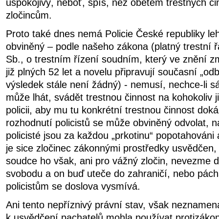
uspokojivý, neboť, spíš, než obětem trestných čin
zločincům.
Proto také dnes nemá Policie České republiky le
obviněný – podle našeho zákona (platný trestní ř
Sb., o trestním řízení soudním, který ve znění z
již plných 52 let a novelu připravují současní „odbo
výsledek stále není žádný) - nemusí, nechce-li s
může lhát, svádět trestnou činnost na kohokoliv ji
policii, aby mu tu konkrétní trestnou činnost dok
rozhodnutí policistů se může obviněný odvolat, na
policisté jsou za každou „prkotinu“ popotahováni 
je sice zločinec zákonnými prostředky usvědčen, 
soudce ho však, ani pro vážný zločin, nevezme d
svobodu a on buď uteče do zahraničí, nebo páchá
policistům se doslova vysmívá.
Ani tento nepříznivý právní stav, však neznamená
k usvědčení pachatelů mohla používat protizák