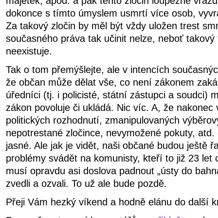
majetek, apod. a pak tento zločin loupežné vraž
dokonce s tímto úmyslem usmrtí více osob, vyvra
Za takový zločin by měl být vždy uložen trest sm
současného práva tak učinit nelze, neboť takový 
neexistuje.
Tak o tom přemýšlejte, ale v intencích současnýc
že občan může dělat vše, co není zákonem zakáz
úředníci (tj. i policisté, státní zástupci a soudci) 
zákon povoluje či ukládá. Nic víc. A, že nakonec
politických rozhodnutí, zmanipulovaných výběrový
nepotrestané zločince, nevymožené pokuty, atd. -
jasné. Ale jak je vidět, naši občané budou ještě ř
problémy svádět na komunisty, kteří to již 23 le
musí opravdu asi doslova padnout „ústy do bahn
zvedli a ozvali. To už ale bude pozdě.
Přeji Vám hezký víkend a hodně elánu do další kri