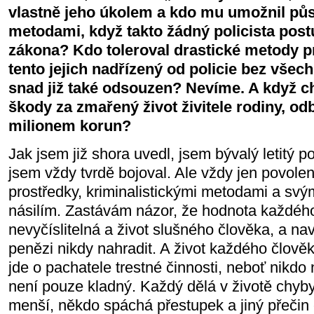
vlastně jeho úkolem a kdo mu umožnil pů
metodami, když takto žádný policista post
zákona? Kdo toleroval drastické metody p
tento jejich nadřízený od policie bez vše
snad již také odsouzen? Nevíme. A když c
škody za zmařený život živitele rodiny, 
milionem korun?
Jak jsem již shora uvedl, jsem bývalý letitý p
jsem vždy tvrdě bojoval. Ale vždy jen povole
prostředky, kriminalistickými metodami a svý
násilím. Zastávám názor, že hodnota každého 
nevyčíslitelná a život slušného člověka, a nav
penězi nikdy nahradit. A život každého člově
jde o pachatele trestné činnosti, neboť nikdo 
není pouze kladný. Každý dělá v životě chyby
menší, někdo spáchá přestupek a jiný přečin či