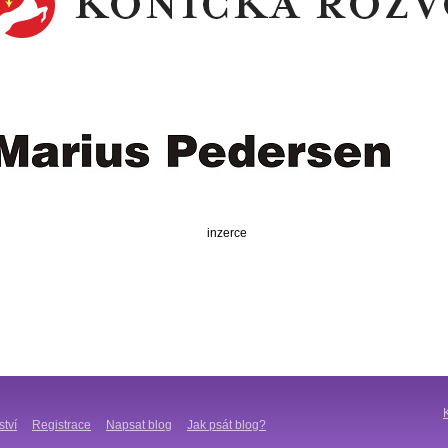
inzerce
ství
Registrace
Napsat blog
Jak psát blog?