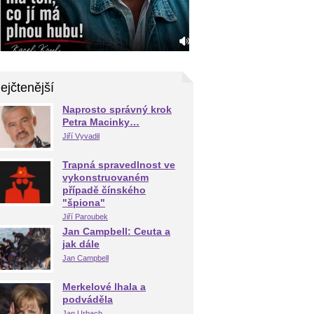
ejčtenější
Naprosto správný krok
Petra Macinky…
Jiří Vyvadil
Trapná spravedlnost ve
vykonstruovaném
případě čínského
"špiona"
Jiří Paroubek
Jan Campbell: Ceuta a
jak dále
Jan Campbell
Merkelové lhala a
podváděla
Jan Urbach