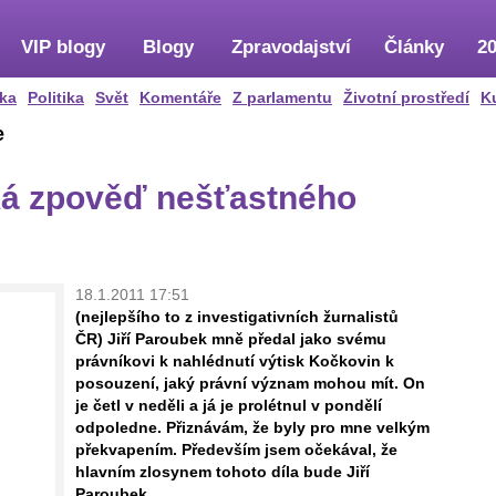
VIP blogy
Blogy
Zpravodajství
Články
20
ka
Politika
Svět
Komentáře
Z parlamentu
Životní prostředí
K
e
ická zpověď nešťastného
18.1.2011 17:51
(nejlepšího to z investigativních žurnalistů
ČR) Jiří Paroubek mně předal jako svému
právníkovi k nahlédnutí výtisk Kočkovin k
posouzení, jaký právní význam mohou mít. On
je četl v neděli a já je prolétnul v pondělí
odpoledne. Přiznávám, že byly pro mne velkým
překvapením. Především jsem očekával, že
hlavním zlosynem tohoto díla bude Jiří
Paroubek.