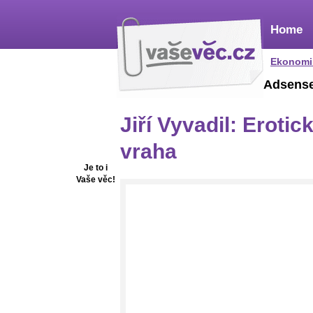
Home
Ekonomi
Adsens
Jiří Vyvadil: Erot
vraha
Je to i
Vaše věc!