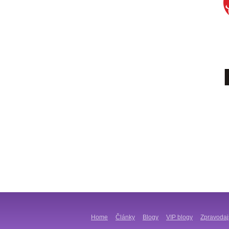
Home
Články
Blogy
VIP blogy
Zpravodaj