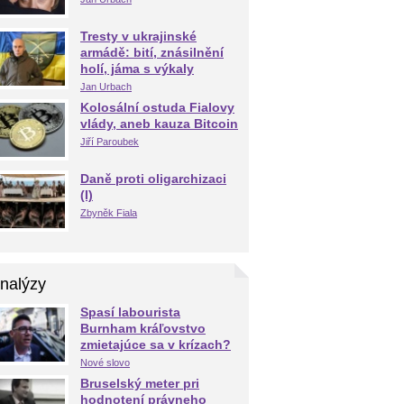
Tresty v ukrajinské
armádě: bití, znásilnění
holí, jáma s výkaly
Jan Urbach
Kolosální ostuda Fialovy
vlády, aneb kauza Bitcoin
Jiří Paroubek
Daně proti oligarchizaci
(I)
Zbyněk Fiala
nalýzy
Spasí labourista
Burnham kráľovstvo
zmietajúce sa v krízach?
Nové slovo
Bruselský meter pri
hodnotení právneho