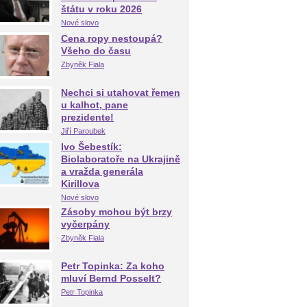
štátu v roku 2026
Nové slovo
Cena ropy nestoupá?
Všeho do času
Zbyněk Fiala
Nechci si utahovat řemen
u kalhot, pane
prezidente!
Jiří Paroubek
Ivo Šebestík:
Biolaboratoře na Ukrajině
a vražda generála
Kirillova
Nové slovo
Zásoby mohou být brzy
vyčerpány
Zbyněk Fiala
Petr Topinka: Za koho
mluví Bernd Posselt?
Petr Topinka