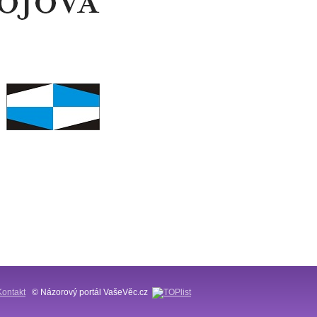
Kontakt
© Názorový portál VašeVěc.cz