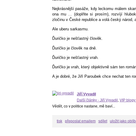
Nejkrásnější pasáže, kdy leckomu málem skane
ona mu … (doplňte si prosím), rozvíjí hlubo
zločinu v České republice a volá český národ, 
Ale uberu sarkasmu.
Ďuričko je nešťastný člověk.
Ďuričko je člověk na dně.
Ďuričko je nešťastný vrah.
Ďuričko je vrah, který objektivně sám ten romá
A je dobré, že Jiří Paroubek chce nechat ten ro
Jiří Vyvadil
Další články - Jiří Vyvadil
,
VIP blogy 
Vědět, co v politice nastane, mě baví...
tisk
přeposlat emailem
sdílet
uložit jako oblí