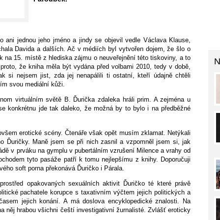
o ani jednou jeho jméno a jindy se objevil vedle Václava Klause,
hala Davida a dalších. Ač v médiích byl vytvořen dojem, že šlo o
k na 15. místě z hlediska zájmu o neuveřejnění této tiskoviny, a to
N
ě proto, že kniha měla být vydána před volbami 2010, tedy v době,
i nejsem jist, zda jej nenapálili ti ostatní, kteří údajně chtěli
ším svou mediální kůži.
nom virtuálním světě B. Ďurička zdaleka hráli prim. A zejména u
 se konkrétnu jde tak daleko, že možná by to bylo i na předběžné
ovšem erotické scény. Čtenáře však opět musím zklamat. Netýkali
o Ďuričky. Maně jsem se při nich zasnil a vzpomněl jsem si, jak
gádě v prváku na gymplu v pubertálním vzrušení Milence a vrahy od
mochodem tyto pasáže patří k tomu nejlepšímu z knihy. Doporučuji
svého soft porna překonává Ďuričko i Párala.
rostřed opakovaných sexuálních aktivit Ďuričko té které právě
litické pachatele korupce s taxativním výčtem jejich politických a
časem jejich konání. A má doslova encyklopedické znalosti. Na
 něj hrabou všichni čeští investigativní žurnalisté. Zvlášť eroticky