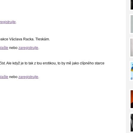
registrujte
.
reakce Václava Racka. Tleskám.
hlašte
nebo
zaregistrujte
.
t. Ale když je to tak z tou erotikou, to by mě jako clípného starce
hlašte
nebo
zaregistrujte
.