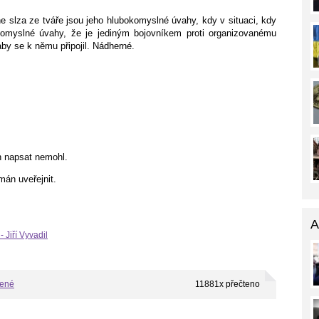
 slza ze tváře jsou jeho hlubokomyslné úvahy, kdy v situaci, kdy
komyslné úvahy, že je jediným bojovníkem proti organizovanému
aby se k němu připojil. Nádherné.
n napsat nemohl.
mán uveřejnit.
A
- Jiří Vyvadil
bené
11881x přečteno