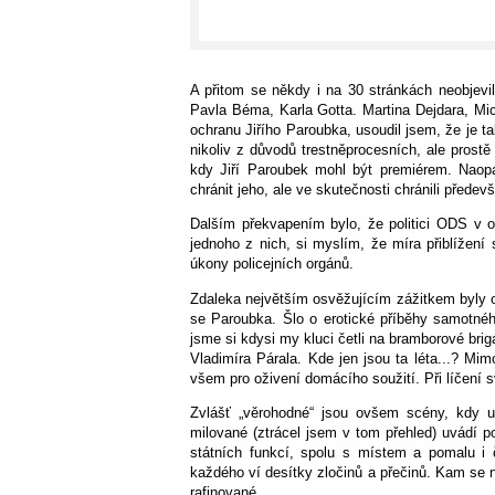
A přitom se někdy i na 30 stránkách neobjevil
Pavla Béma, Karla Gotta. Martina Dejdara, Mic
ochranu Jiřího Paroubka, usoudil jsem, že je ta
nikoliv z důvodů trestněprocesních, ale prost
kdy Jiří Paroubek mohl být premiérem. Naopak s
chránit jeho, ale ve skutečnosti chránili předev
Dalším překvapením bylo, že politici ODS v o
jednoho z nich, si myslím, že míra přiblížení
úkony policejních orgánů.
Zdaleka největším osvěžujícím zážitkem byly 
se Paroubka. Šlo o erotické příběhy samotnéh
jsme si kdysi my kluci četli na bramborové bri
Vladimíra Párala. Kde jen jsou ta léta...? Mi
všem pro oživení domácího soužití. Při líčení 
Zvlášť „věrohodné“ jsou ovšem scény, kdy up
milované (ztrácel jsem v tom přehled) uvádí po
státních funkcí, spolu s místem a pomalu i 
každého ví desítky zločinů a přečinů. Kam se na
rafinované.