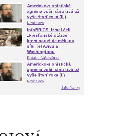
Americko-sionistická
agresia voči Iránu trvá už
vyše štvrť roka (II.)
Nové slovo
infoBRICS: Izrael čelí
„křesťanské otázce“,
která narušuje měkkou
sílu Tel Avivu a
Washingtonu
Redakce Vaše věc.cz
Americko-sionistická
agresia voči Iránu trvá už
vyše štvrť roka (I.)
Nové slovo
další články