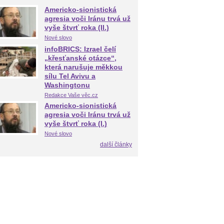
Americko-sionistická
agresia voči Iránu trvá už
vyše štvrť roka (II.)
Nové slovo
infoBRICS: Izrael čelí
„křesťanské otázce“,
která narušuje měkkou
sílu Tel Avivu a
Washingtonu
Redakce Vaše věc.cz
Americko-sionistická
agresia voči Iránu trvá už
vyše štvrť roka (I.)
Nové slovo
další články