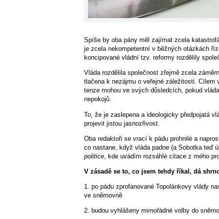
Spíše by oba pány měl zajímat zcela katastrofá
je zcela nekompetentní v běžných otázkách říz
koncipované vládní tzv. reformy rozdělily společ
Vláda rozdělila společnost zřejmě zcela záměrn
tlačena k nezájmu o veřejné záležitosti. Cílem 
tenze mohou ve svých důsledcích, pokud vláda 
nepokojů.
To, že je zaslepena a ideologicky předpojatá vl
projevit jistou jasnozřivost.
Oba redaktoři se vrací k pádu prohnilé a napro
co nastane, když vláda padne (a Sobotka teď 
politice
, kde uvádím rozsáhlé citace z mého pr
V zásadě se to, co jsem tehdy říkal, dá shr
1. po pádu zprofanované Topolánkovy vlády nas
ve sněmovně
2. budou vyhlášeny mimořádné volby do sněmo