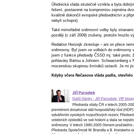
Úřednická vláda skutečně vznikla a byla dobrý
řešení, postavené na kompromisu zejména dvou
kvalitně dokončil evropské předsednictví a připr
nebyli schopni).
Také mimořádné sněmovní volby byly stranami 
později (v září 2009) zrušeny, protože hrozilo výr
Redaktor Honzejk zkresluje – ani on přece nemů
sněmovny. Byl jsem ve volbách do sněmovny v k
jsem z funkce předsedy ČSSD mj. také proto, ž
pohlaváry Bártou a Johnem. Schwarzenberg s N
mocenskou skupinou šmíráků ustavili. Je mi jich
Kdyby včera Nečasova vláda padla, otevře
Jiří Paroubek
Další články - Jiří Paroubek
,
VIP blogy
Předseda vlády ČR v letech 2005-2006
premiérem dosahoval stát hospodářský růst (HDP) 
vytvářením vysokých rozpočtových rezerv. Předsed
volebních výsledků ve své historii a stala se nejs
sněmovny. V letech 1990-2005 členem pražského z
Předseda Společnosti W. Brandta a B. Kreiskeho o