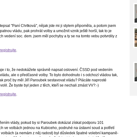
depsal "Paní Chrtková", nějak jste mi ji stylem připoměla, a potom jsem
atnou vládu, pak prohrát volby a umožnit vznik ještě horší, tak to je
ách vedení soc. dem. jsem měl pochyby a ty se na tomto vebu potvrdily z
registrujte
.
zuje i to, že nedokážete správně napsat oslovení. ČSSD pod vedením
 vládu, ale o předčasné volby. To bylo dohodnuto i s odchozí vládou tak,
ak proč by měl Jiří Paroubek sestavovat vládu? Plácáte naprosté
olil. Že byste byl jeden z těch, kteří se nechali zmást VV?:-)
registrujte
.
vržením vlády, pokud by si Paroubek dokázal získat podporu 101
ch ve volbách jednou na Kubiceho, podruhé na ústavní soud a potřetí
 volbách (a nemám z něj radost) byl důsledek špatné volební kampaně-