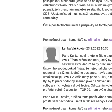
příliš plakátů a bilbordů (ještě že na ně byla 90%
velkohubost Paroubka-v diskusi se mi nikdo nevyrov
poznali, že k přesunům majetků ze státního k soukro
ODS. A Ústavní soud musí na stižnost reagovat, byť
kandidátky.
Číst a počitat trochu umím a příspěvky na tomto po
Pro možnost psaní komentářů se
přihlašte
nebo
za
Lenka Vašková
- 23.3.2012 16:35.
Pane Kulíku, nevím, kde to žijete a 
vznik úřednického kabinetu, který b
sestavitvlastní vládu? To by přeci neb
Ústavního soudu, pokud říkáte, že nejednal plánovitě
reagoval na stížnost jediného poslance, navíc pana
umožnil tak její vznik. A Vaše blafy, pane Kulíku, 
Byl by to přeci podobný scénář, jako na Slovensku.
volby a v nich vyhrála drtivě levice. Odložením vol
pro Věci veřejné a posílení TOP 09, nemluvě o stra
Pane Kulíku, nevím, proč na tento portál vůbec cho
prostě sem nechodit a ušetřit si tak své nervy? Evi
Pro možnost psaní komentářů se
přihlašte
nebo
za