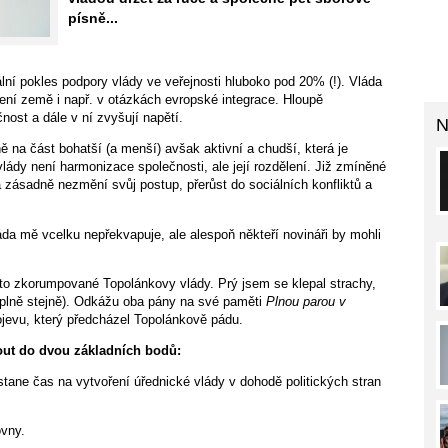
písně...
lní pokles podpory vlády ve veřejnosti hluboko pod 20% (!). Vláda
ení země i např. v otázkách evropské integrace. Hloupě
nost a dále v ní zvyšují napětí.
N
ě na část bohatší (a menší) avšak aktivní a chudší, která je
vlády není harmonizace společnosti, ale její rozdělení. Již zmíněné
zásadně nezmění svůj postup, přerůst do sociálních konfliktů a
áda mě vcelku nepřekvapuje, ale alespoň někteří novináři by mohli
sto zkorumpované Topolánkovy vlády. Prý jsem se klepal strachy,
úplně stejně). Odkážu oba pány na své paměti
Plnou parou v
ojevu, který předcházel Topolánkově pádu.
nout do dvou základních bodů:
tane čas na vytvoření úřednické vlády v dohodě politických stran
vny.