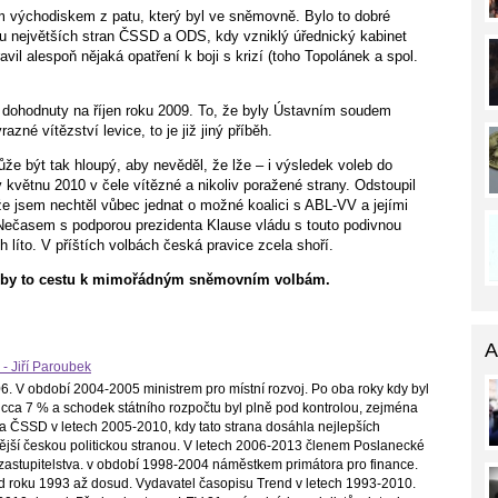
m východiskem z patu, který byl ve sněmovně. Bylo to dobré
 největších stran ČSSD a ODS, kdy vzniklý úřednický kabinet
avil alespoň nějaká opatření k boji s krizí (toho Topolánek a spol.
dohodnuty na říjen roku 2009. To, že byly Ústavním soudem
azné vítězství levice, to je již jiný příběh.
že být tak hloupý, aby nevěděl, že lže – i výsledek voleb do
větnu 2010 v čele vítězné a nikoliv poražené strany. Odstoupil
e jsem nechtěl vůbec jednat o možné koalici s ABL-VV a jejími
ečasem s podporou prezidenta Klause vládu s touto podivnou
 líto. V příštích volbách česká pravice zcela shoří.
lo by to cestu k mimořádným sněmovním volbám.
A
 - Jiří Paroubek
. V období 2004-2005 ministrem pro místní rozvoj. Po oba roky kdy byl
cca 7 % a schodek státního rozpočtu byl plně pod kontrolou, zejména
a ČSSD v letech 2005-2010, kdy tato strana dosáhla nejlepších
ilnější českou politickou stranou. V letech 2006-2013 členem Poslanecké
astupitelstva. v období 1998-2004 náměstkem primátora pro finance.
d roku 1993 až dosud. Vydavatel časopisu Trend v letech 1993-2010.