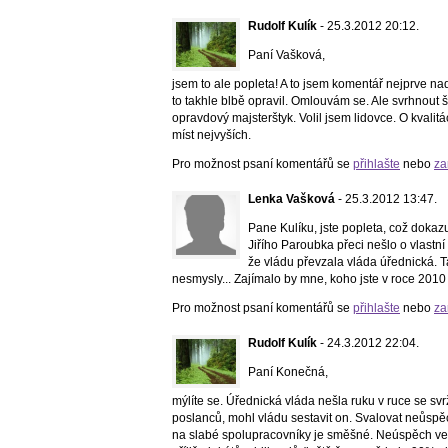
Rudolf Kulík
- 25.3.2012 20:12.
Paní Vašková,
jsem to ale popleta! A to jsem komentář nejprve na
to takhle blbě opravil. Omlouvám se. Ale svrhnout šp
opravdový majsterštyk. Volil jsem lidovce. O kvalit
míst nejvyších.
Pro možnost psaní komentářů se
přihlašte
nebo
za
Lenka Vašková
- 25.3.2012 13:47.
Pane Kulíku, jste popleta, což doka
Jiřího Paroubka přeci nešlo o vlastní
že vládu převzala vláda úřednická. T
nesmysly... Zajímalo by mne, koho jste v roce 2010 v
Pro možnost psaní komentářů se
přihlašte
nebo
za
Rudolf Kulík
- 24.3.2012 22:04.
Paní Konečná,
mýlíte se. Úřednická vláda nešla ruku v ruce se s
poslanců, mohl vládu sestavit on. Svalovat neůspě
na slabé spolupracovníky je směšné. Neúspěch ve