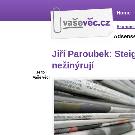
Home
Ekonomi
Adsens
Jiří Paroubek: Ste
nežinýrují
Je to i
Vaše věc!