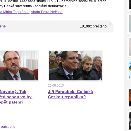
010 dosud. Předseda strany LEV 21 - národních socialistů v letech
ny Česká suverenita - sociální demokracie.
da Mirka Topolánka
,
vláda Petra Nečase
bené
10109x přečteno
20.08.2013
 Novotný: Tak
Jiří Paroubek: Co čeká
ed sebou volby.
Českou republiku?
opět patem?
registrujte
.