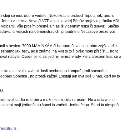
i stojí se moc dobře vědělo. Několikrát to prokecl Topolánek, ano, o
p.Johna v televizi Nova či VZP a ten slavnej Bártův projev o průniku ABL
 volbami. Vše prosím přesně a hlasitě v denním tisku či televizi. Stačilo
radavici či vejcích na demonstracích, případně o Nečasově přezdívce
dumil s heslem 7000 MAMINKÁM či bdoporučoval socanům zvýšit deficit
eznámo jak, tedy, adsi známo, na Viki si to člověk mohl přečíst ... no to
ovat nabyté. Ovšem je to asi jediný ministr vlády, který alespoň tuší, co a
s tisku a televizi rozvinot dosti nechutnou kampaň proti socanům.
adl Sobotka , no prostě každý. Existují jen dva lidé u nás, kteří by to
GO.
eď věnoval studiu reforem a možnostem jejich zrušení. No a ústavnímu
A socani mají jedinečnou šanci to změnit. Jedinečnou. Snad to alespoň
registrujte
.