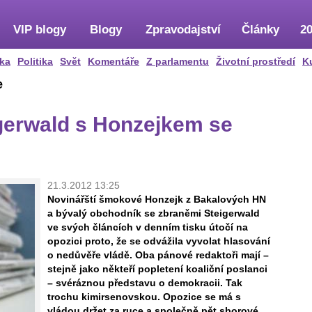
VIP blogy
Blogy
Zpravodajství
Články
20
ka
Politika
Svět
Komentáře
Z parlamentu
Životní prostředí
K
e
igerwald s Honzejkem se
21.3.2012 13:25
Novinářští šmokové Honzejk z Bakalových HN
a bývalý obchodník se zbraněmi Steigerwald
ve svých článcích v denním tisku útočí na
opozici proto, že se odvážila vyvolat hlasování
o nedůvěře vládě. Oba pánové redaktoři mají –
stejně jako někteří popletení koaliční poslanci
– svéráznou představu o demokracii. Tak
trochu kimirsenovskou. Opozice se má s
vládou držet za ruce a společně pět sborové