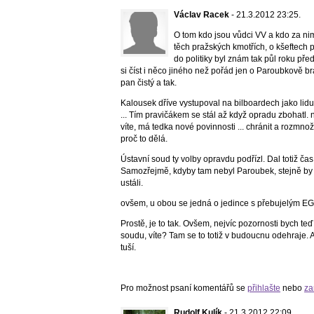
Václav Racek
- 21.3.2012 23:25.
O tom kdo jsou vůdci VV a kdo za nim
těch pražských kmotřích, o kšeftech 
do politiky byl znám tak půl roku před
si číst i něco jiného než pořád jen o Paroubkově b
pan čistý a tak.
Kalousek dříve vystupoval na bilboardech jako li
... Tím pravičákem se stál až když opradu zbohatl. n
víte, má tedka nové povinnosti ... chránit a rozmnož
proč to dělá.
Ústavní soud ty volby opravdu podřízl. Dal totiž ča
Samozřejmě, kdyby tam nebyl Paroubek, stejně by dop
ustáli.
ovšem, u obou se jedná o jedince s přebujelým E
Prostě, je to tak. Ovšem, nejvíc pozornosti bych t
soudu, víte? Tam se to totiž v budoucnu odehraje. 
tuší.
Pro možnost psaní komentářů se
přihlašte
nebo
za
Rudolf Kulík
- 21.3.2012 22:09.