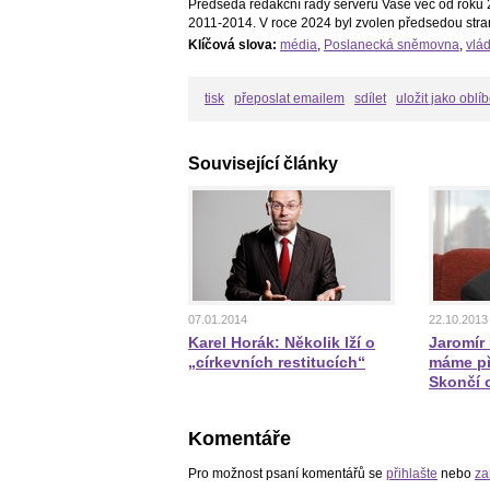
Předseda redakční rady serveru Vaše věc od roku 2
2011-2014. V roce 2024 byl zvolen předsedou stra
Klíčová slova:
média
,
Poslanecká sněmovna
,
vlá
tisk
přeposlat emailem
sdílet
uložit jako oblí
Související články
07.01.2014
22.10.2013
Karel Horák: Několik lží o
Jaromír
„církevních restitucích“
máme př
Skončí 
Komentáře
Pro možnost psaní komentářů se
přihlašte
nebo
za