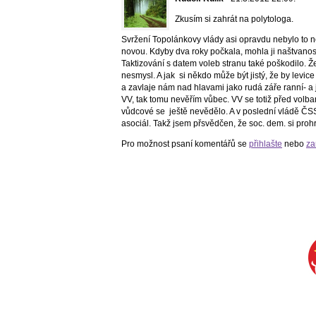
Zkusím si zahrát na polytologa.
Svržení Topolánkovy vlády asi opravdu nebylo to n
novou. Kdyby dva roky počkala, mohla ji naštvanost lid
Taktizování s datem voleb stranu také poškodilo. Že 
nesmysl. A jak si někdo může být jistý, že by levic
a zavlaje nám nad hlavami jako rudá záře ranní- a 
VV, tak tomu nevěřím vůbec. VV se totiž před volba
vůdcové se ještě nevědělo. A v poslední vládě ČSS
asociál. Takž jsem přsvědčen, že soc. dem. si proh
Pro možnost psaní komentářů se
přihlašte
nebo
za