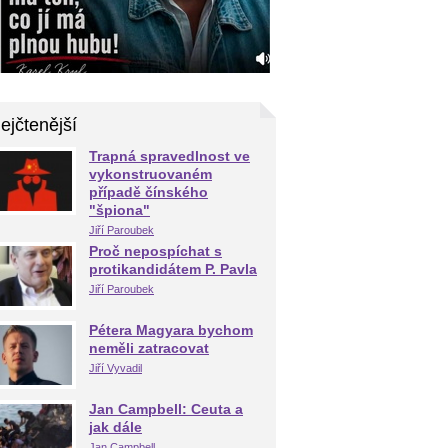
ejčtenější
Trapná spravedlnost ve
vykonstruovaném
případě čínského
"špiona"
Jiří Paroubek
Proč nepospíchat s
protikandidátem P. Pavla
Jiří Paroubek
Pétera Magyara bychom
neměli zatracovat
Jiří Vyvadil
Jan Campbell: Ceuta a
jak dále
Jan Campbell