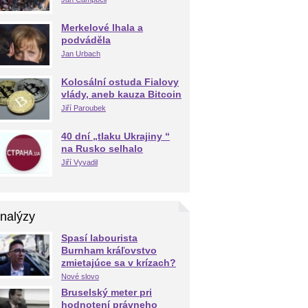
Merkelové lhala a
podváděla
Jan Urbach
Kolosální ostuda Fialovy
vlády, aneb kauza Bitcoin
Jiří Paroubek
40 dní „tlaku Ukrajiny “
na Rusko selhalo
Jiří Vyvadil
nalýzy
Spasí labourista
Burnham kráľovstvo
zmietajúce sa v krízach?
Nové slovo
Bruselský meter pri
hodnotení právneho