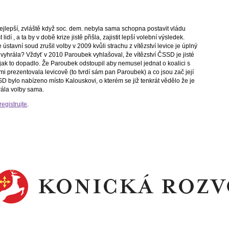
ejlepší, zvláště když soc. dem. nebyla sama schopna postavit vládu
í , a ta by v době krize jistě přišla, zajistit lepší volební výsledek.
ústavní soud zrušil volby v 2009 kvůli strachu z vítězství levice je úplný
e vyhrála? Vždyť v 2010 Paroubek vyhlašoval, že vítězství ČSSD je jisté
jak to dopadlo. Že Paroubek odstoupil aby nemusel jednat o koalici s
mi prezentovala levicově (to tvrdí sám pan Paroubek) a co jsou zač její
D bylo nabízeno místo Kalouskovi, o kterém se již tenkrát vědělo že je
rála volby sama.
registrujte
.