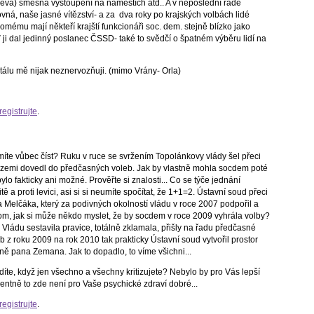
 sleva) směšná vystoupení na náměstích atd.. A v neposlední řadě
ná, naše jasné vítězství- a za dva roky po krajských volbách lidé
mému mají někteří krajští funkcionáři soc. dem. stejně blízko jako
 ji dal jedinný poslanec ČSSD- také to svědčí o špatném výběru lidí na
rtálu mě nijak neznervozňuji. (mimo Vrány- Orla)
registrujte
.
umíte vůbec číst? Ruku v ruce se svržením Topolánkovy vlády šel přeci
y zemi dovedl do předčasných voleb. Jak by vlastně mohla socdem poté
ylo fakticky ani možné. Prověřte si znalosti... Co se týče jednání
 a proti levici, asi si si neumíte spočítat, že 1+1=2. Ústavní soud přeci
 Melčáka, který za podivných okolností vládu v roce 2007 podpořil a
o tom, jak si může někdo myslet, že by socdem v roce 2009 vyhrála volby?
 Vládu sestavila pravice, totálně zklamala, přišly na řadu předčasné
eb z roku 2009 na rok 2010 tak prakticky Ústavní soud vytvořil prostor
ně pana Zemana. Jak to dopadlo, to víme všichni...
díte, když jen všechno a všechny kritizujete? Nebylo by pro Vás lepší
dentně to zde není pro Vaše psychické zdraví dobré...
registrujte
.