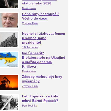
štátu v roku 2026
Nové slovo
Cena ropy nestoupá?
Všeho do času
Zbyněk Fiala
Nechci si utahovat řemen
u kalhot, pane
prezidente!
Jiří Paroubek
Ivo Šebestík:
Biolaboratoře na Ukrajině
a vražda generála
Kirillova
Nové slovo
Zásoby mohou být brzy
vyčerpány
Zbyněk Fiala
Petr Topinka: Za koho
mluví Bernd Posselt?
Petr Topinka