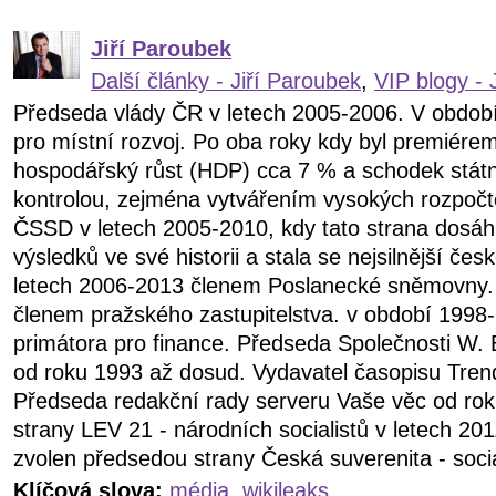
Jiří Paroubek
Další články - Jiří Paroubek
,
VIP blogy - 
Předseda vlády ČR v letech 2005-2006. V obdob
pro místní rozvoj. Po oba roky kdy byl premiére
hospodářský růst (HDP) cca 7 % a schodek státn
kontrolou, zejména vytvářením vysokých rozpočt
ČSSD v letech 2005-2010, kdy tato strana dosáhl
výsledků ve své historii a stala se nejsilnější čes
letech 2006-2013 členem Poslanecké sněmovny.
členem pražského zastupitelstva. v období 199
primátora pro finance. Předseda Společnosti W. 
od roku 1993 až dosud. Vydavatel časopisu Tren
Předseda redakční rady serveru Vaše věc od ro
strany LEV 21 - národních socialistů v letech 20
zvolen předsedou strany Česká suverenita - soci
Klíčová slova:
média
,
wikileaks