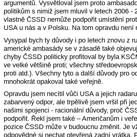
argumentů. Vysvětloval jsem proto ambasa
politikům s nimiž jsem mluvil v letech 2006 -
vlastně ČSSD nemůže podpořit umístění pro
USA u nás a v Polsku. Na tom opravdu není 
Vysypal bych ty důvody i po letech znovu z r
americké ambasády se v zásadě také objevují 
chyby ČSSD politicky profitoval by byla KSČ
ve velké většině proti; všechny středoevrops
proti atd.). Všechny tyto a další důvody pro 
mnohokrát opakoval také veřejně.
Opravdu jsem necítil vůči USA a jejich radar
zabarvený odpor, ale trpělivě jsem vršil při 
našimi spojenci - racionální důvody, proč Č
podpořit. Řekl jsem také – Američanům i veř
pozice ČSSD může v budoucnu změnit. Je v
odpovědné si nechat otevřená zadní vrátka. 