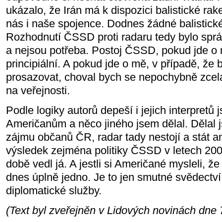
ukázalo, že Irán má k dispozici balistické r
nás i naše spojence. Dodnes žádné balistické
Rozhodnutí ČSSD proti radaru tedy bylo sprá
a nejsou potřeba. Postoj ČSSD, pokud jde o r
principiální. A pokud jde o mě, v případě, že 
prosazovat, choval bych se nepochybně zcel
na veřejnosti.
Podle logiky autorů depeší i jejich interpretů 
Američanům a něco jiného jsem dělal. Dělal
zájmu občanů ČR, radar tady nestojí a stát a
výsledek zejména politiky ČSSD v letech 200
době vedl já. A jestli si Američané mysleli, ž
dnes úplně jedno. Je to jen smutné svědectví o
diplomatické služby.
(Text byl zveřejněn v Lidových novinách dne 7