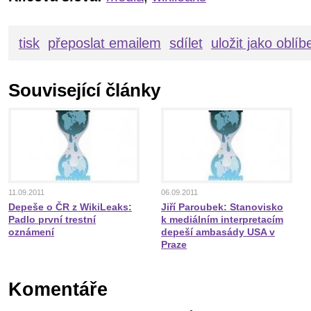
tisk
přeposlat emailem
sdílet
uložit jako oblí
Související články
11.09.2011
06.09.2011
Depeše o ČR z WikiLeaks:
Jiří Paroubek: Stanovisko
Padlo první trestní
k mediálním interpretacím
oznámení
depeší ambasády USA v
Praze
Komentáře