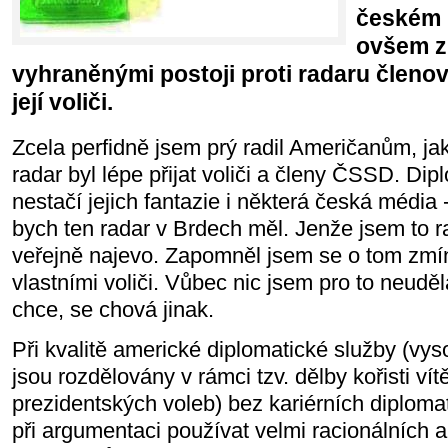
českém 
ovšem zk
vyhraněnými postoji proti radaru člen
její voliči.
Zcela perfidně jsem prý radil Američanům, jak
radar byl lépe přijat voliči a členy ČSSD. Di
nestačí jejich fantazie i některá česká média -
bych ten radar v Brdech měl. Jenže jsem to r
veřejně najevo. Zapomněl jsem se o tom zmí
vlastními voliči. Vůbec nic jsem pro to neudě
chce, se chová jinak.
Při kvalitě americké diplomatické služby (vy
jsou rozdělovány v rámci tzv. dělby kořisti ví
prezidentských voleb) bez kariérních diploma
při argumentaci používat velmi racionálních 