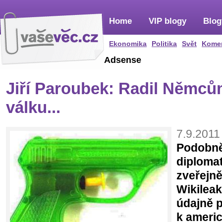
Home
VIP blogy
Blog
Ekonomika
Politika
Svět
Kome
Adsense
Jiří Paroubek: Radil Němcům
válku...
7.9.2011
Podobně
diploma
zveřejn
Wikileak
údajně p
k ameri