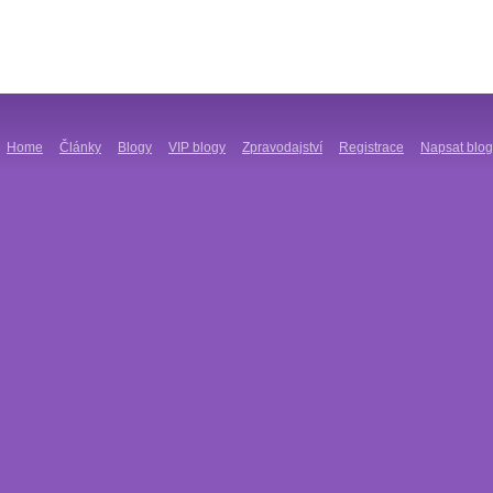
Home
Články
Blogy
VIP blogy
Zpravodajství
Registrace
Napsat blog