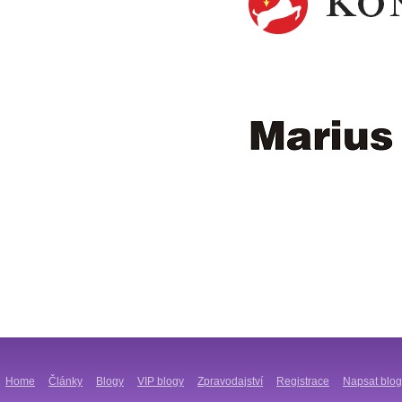
Home
Články
Blogy
VIP blogy
Zpravodajství
Registrace
Napsat blog