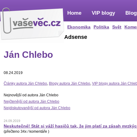
Home
VIP blogy
Blog
Ekonomika
Politika
Svět
Kome
Adsense
Ján Chlebo
08.24.2019
Články autora Ján Chlebo
,
Blogy autora Ján Chlebo
,
VIP blogy autora Ján Chle
Nejnovější od autora Ján Chlebo
Nejčtenější od autora Ján Chlebo
Nejdiskutovanější od autora Ján Chlebo
24.09.2019
Neskutečné! Stát si váží hasičů tak, že jim platí za zásah mrzkýc
(přečteno 34x / komentáře )