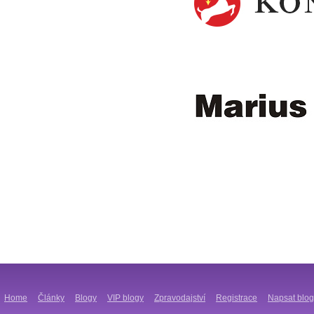
Home
Články
Blogy
VIP blogy
Zpravodajství
Registrace
Napsat blog