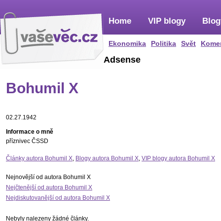
Home
VIP blogy
Blog
Ekonomika
Politika
Svět
Kome
Adsense
Bohumil X
02.27.1942
Informace o mně
příznivec ČSSD
Články autora Bohumil X
,
Blogy autora Bohumil X
,
VIP blogy autora Bohumil X
Nejnovější od autora Bohumil X
Nejčtenější od autora Bohumil X
Nejdiskutovanější od autora Bohumil X
Nebyly nalezeny žádné články.