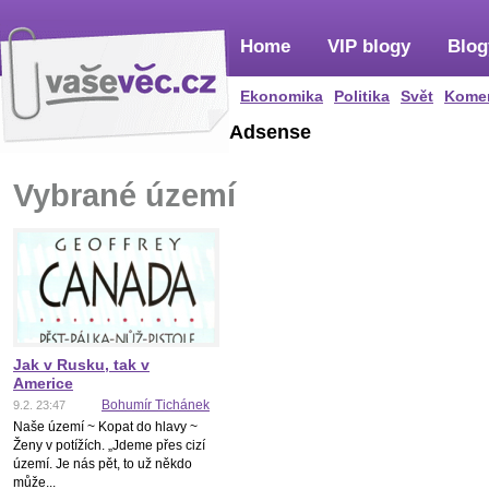
Home
VIP blogy
Blog
Ekonomika
Politika
Svět
Kome
Adsense
Vybrané území
Jak v Rusku, tak v
Americe
Bohumír Tichánek
9.2. 23:47
Naše území ~ Kopat do hlavy ~
Ženy v potížích. „Jdeme přes cizí
území. Je nás pět, to už někdo
může...