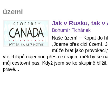
území
Jak v Rusku, tak v
Bohumír Tichánek
Naše území ~ Kopat do hl
„Jdeme přes cizí území. J
může brát jako provokaci,“
víc chlapů najednou přes cizí rajón, měli by se n
můj cestovní pas. Když jsem se ke skupině blížil
pravé...