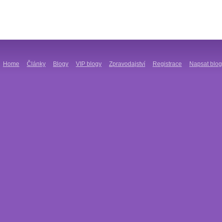
Home
Články
Blogy
VIP blogy
Zpravodajství
Registrace
Napsat blog